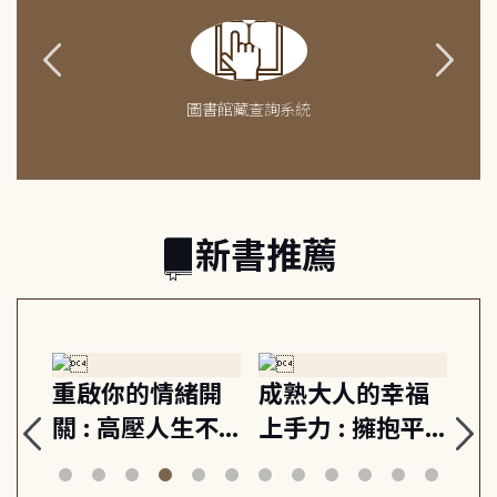
圖書館藏查詢系統
新書推薦
緒
重啟你的情緒開
成熟大人的幸福
伯
則,
關 : 高壓人生不
上手力 : 擁抱平
球
定
爆炸指南, 5分鐘
凡中的每個燦爛
飯