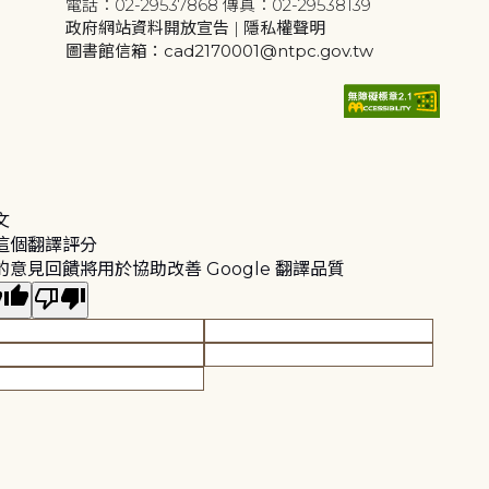
電話：02-29537868 傳真：02-29538139
政府網站資料開放宣告
|
隱私權聲明
圖書館信箱：cad2170001@ntpc.gov.tw
文
這個翻譯評分
的意見回饋將用於協助改善 Google 翻譯品質