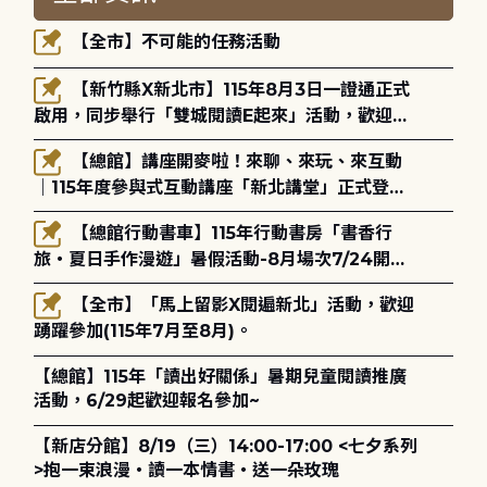
【全市】不可能的任務活動
【新竹縣X新北市】115年8月3日一證通正式
啟用，同步舉行「雙城閱讀E起來」活動，歡迎踴
躍參加(115年8月3日至10月4日)。
【總館】講座開麥啦！來聊、來玩、來互動
｜115年度參與式互動講座「新北講堂」正式登
場！
【總館行動書車】115年行動書房「書香行
旅・夏日手作漫遊」暑假活動-8月場次7/24開始
報名
【全市】「馬上留影X閱遍新北」活動，歡迎
踴躍參加(115年7月至8月)。
【總館】115年「讀出好關係」暑期兒童閱讀推廣
活動，6/29起歡迎報名參加~
【新店分館】8/19（三）14:00-17:00 <七夕系列
>抱一束浪漫・讀一本情書・送一朵玫瑰