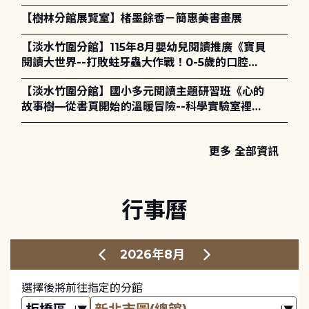
【樹林分館展覽室】楮墨餘香－簡惠美書畫展
【淡水竹圍分館】115年8月嬰幼兒閱讀推廣《寶貝
閱讀大世界--打敗蛀牙蟲大作戰！0-5歲的口腔照
護全攻略》
【淡水竹圍分館】國小多元閱讀主題研習班《心的
故事樹—從書頁開始的溫暖冒險--科學實驗室裡的
放電章魚》
更多 全部資訊
行事曆
2026年8月
選擇後將前往指定的分館