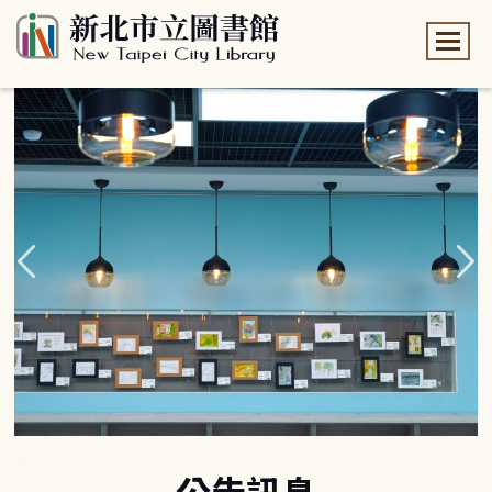
:::
:::