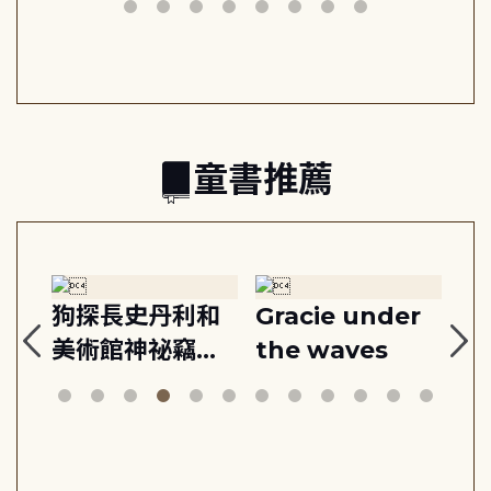
動練
減輕身心壓力, 找
時刻, 給匱乏世代
共好
回生活掌控感
的富足人生解答
之書
童書推薦
:
狗探長史丹利和
Gracie under
Th
美術館神祕竊盜
the waves
bi
案