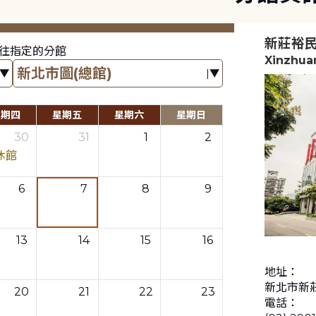
新莊裕
往指定的分館
Xinzhua
星期四
星期五
星期六
星期日
30
31
1
2
休館
6
7
8
9
13
14
15
16
地址：
新北市新莊
20
21
22
23
電話：