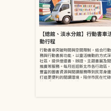
市立圖書館
【總館、淡水分館】行動書車
活動
動行程
共融「閱」平等
行動書車突破時間與空間限制，結合行動
過手作研習、互
務與行動書房功能，以靈活機動的方式深
賞或主題展示等
社區，提供借還書、辦證、主題書展及閱
議題的開放討論
推廣等服務。每月巡迴新北市各行政區，
日起至9月30日
豐富的圖書資源與閱讀服務帶到民眾身邊
打造更便利的閱讀環境，陪伴市民在忙碌
餘享受書香、探索知識。