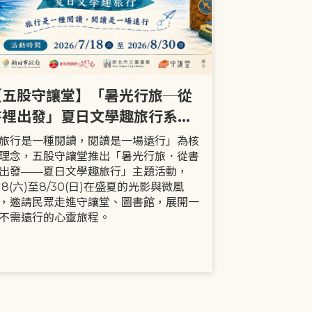
【五股守讓堂】「暑光行旅─從
【全市】《
書裡出發」夏日文學趣旅行系列
事劇首次演出
活動
大小朋友一
旅行是一種閱讀，閱讀是一場遠行」為核
現代家庭已不
理念，五股守讓堂推出「暑光行旅．從書
模式，更多時
出發——夏日文學趣旅行」主題活動，
劇中小智豬爸
/18(六)至8/30(日)在盛夏的光影與微風
動，顛覆「媽
，邀請民眾走進守讓堂、圖書館，展開一
象，藉由小智
不需遠行的心靈旅程。
生活情境，傳
念。