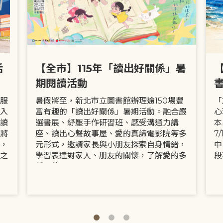
活
【全市】115年「讀出好關係」暑
期閱讀活動
服
暑假將至，新北市立圖書館辦理逾150場豐
「
入
富有趣的「讀出好關係」暑期活動。融合嚴
心
讀
選書展、紓壓手作研習班、感受溝通力講
本
將
座、讀出心聲故事屋、愛的真諦電影院等多
7
，
元形式，邀請家長與小朋友探索自身情緒，
中
之
學習表達對家人、朋友的關懷，了解愛的多
段
種面貌。