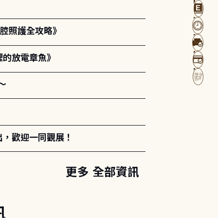
口腔照護全攻略》
裡的放電章魚》
～
出，歡迎一同觀展！
更多 全部資訊
訊