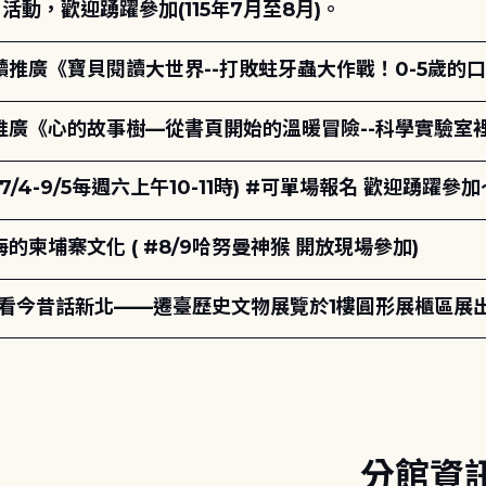
動，歡迎踴躍參加(115年7月至8月)。
讀推廣《寶貝閱讀大世界--打敗蛀牙蟲大作戰！0-5歲的
讀推廣《心的故事樹—從書頁開始的溫暖冒險--科學實驗室
7/4-9/5每週六上午10-11時) #可單場報名 歡迎踴躍參加
柬埔寨文化 ( #8/9哈努曼神猴 開放現場參加)
-看今昔話新北——遷臺歷史文物展覽於1樓圓形展櫃區展
分館資