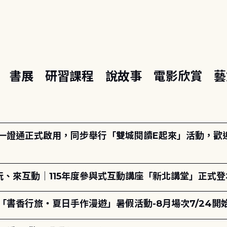
座
書展
研習課程
說故事
電影欣賞
藝
日一證通正式啟用，同步舉行「雙城閱讀E起來」活動，歡迎踴
、來互動｜115年度參與式互動講座「新北講堂」正式登
「書香行旅・夏日手作漫遊」暑假活動-8月場次7/24開