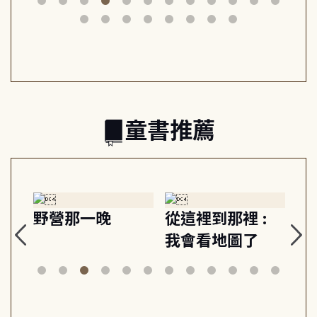
動練
減輕身心壓力, 找
時刻, 給匱乏世代
共好
回生活掌控感
的富足人生解答
之書
童書推薦
:
狗探長史丹利和
Gracie under
Th
美術館神祕竊盜
the waves
bi
案