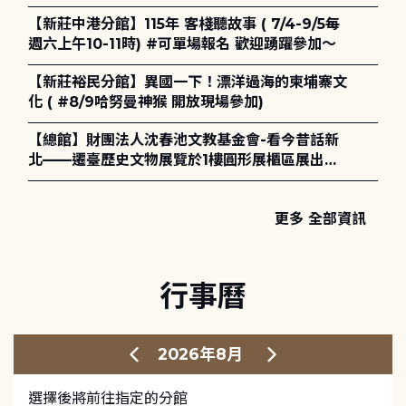
電章魚》
【新莊中港分館】115年 客棧聽故事 ( 7/4-9/5每
週六上午10-11時) #可單場報名 歡迎踴躍參加～
【新莊裕民分館】異國一下！漂洋過海的柬埔寨文
化 ( #8/9哈努曼神猴 開放現場參加)
【總館】財團法人沈春池文教基金會-看今昔話新
北——遷臺歷史文物展覽於1樓圓形展櫃區展出，
歡迎一同觀展！
更多 全部資訊
行事曆
2026年8月
選擇後將前往指定的分館