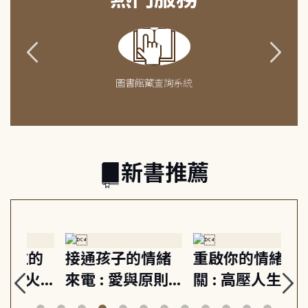
圖書館藏查詢系統
新書推薦
緒
重啟你的情緒開
成熟大人的幸福
伯
則,
關 : 高壓人生不
上手力 : 擁抱平
球
定
爆炸指南, 5分鐘
凡中的每個燦爛
飯