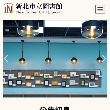
:::
:::