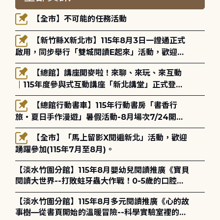
【全市】不可能的任務活動
【新竹縣X新北市】115年8月3日一證通正式
啟用，同步舉行「雙城閱讀E起來」活動，歡迎踴
躍參加(115年8月3日至10月4日)。
【總館】講座開麥啦！來聊、來玩、來互動
｜115年度參與式互動講座「新北講堂」正式登
場！
【總館行動書車】115年行動書房「書香行
旅・夏日手作漫遊」暑假活動-8月場次7/24開始
報名
【全市】「馬上留影X閱遍新北」活動，歡迎
踴躍參加(115年7月至8月)。
【淡水竹圍分館】115年8月嬰幼兒閱讀推廣《寶貝
閱讀大世界--打敗蛀牙蟲大作戰！0-5歲的口腔照
護全攻略》
【淡水竹圍分館】115年8月多元閱讀推廣《心的故
事樹—從書頁開始的溫暖冒險--科學實驗室裡的放