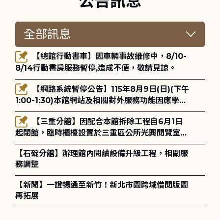
公告訊息
【總館行動書車】因車輛事故維修中，8/10-
8/14行動書房服務暫停,造成不便，敬請見諒。
【網路系統暫停公告】115年8月9日(日)(下午
1:00-1:30)本館網站及相關對外服務功能因應學術
網路升級更新將暫停服務。
【三重分館】因配合本館拆除工程自6月1日
起閉館，臨時櫃檯設置於三重區公所光興閱覽室，
造成不便，敬請見諒。
【石碇分館】辦理館內閱讀設備升級工程，相關服
務調整
【新聞】一證暢通至新竹！新北市圖跨域借閱版圖
再拓展