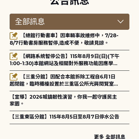
公告訊息
【總館行動書車】因車輛事故維修中，7/28-
8/7行動書房服務暫停,造成不便，敬請見諒。
【網路系統暫停公告】115年8月9日(日)(下午
1:00-1:30)本館網站及相關對外服務功能因應學術
網路升級更新將暫停服務。
【三重分館】因配合本館拆除工程自6月1日
起閉館，臨時櫃檯設置於三重區公所光興閱覽室，
造成不便，敬請見諒。
【宣導】2026城鎮韌性演習，你我一起守護民主
家園。
【三重東區分館】115年8月5日至8月7日停水公告
更多 全部訊息