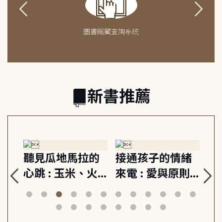
圖書館藏查詢系統
新書推薦
生
聽見瓜地馬拉的
接通孩子的情緒
重
與
心跳 : 玉米、火
來電 : 愛與原則,
關
思
山與信仰, 外交官
建立教養的安定
爆
筆下的現代馬雅
節奏 22個行動練
減
日常與魔幻
習, 走向彼此共好
回