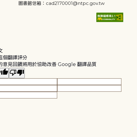
圖書館信箱：cad2170001@ntpc.gov.tw
文
這個翻譯評分
的意見回饋將用於協助改善 Google 翻譯品質