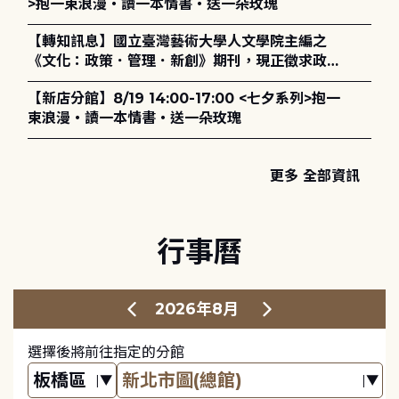
>抱一束浪漫・讀一本情書・送一朵玫瑰
【轉知訊息】國立臺灣藝術大學人文學院主編之
《文化：政策．管理．新創》期刊，現正徵求政策
評論、書評及【邁向具回應力的博物館治理：政
【新店分館】8/19 14:00-17:00 <七夕系列>抱一
策、領導與管理】主題特刊稿件至2027年6月1日
束浪漫・讀一本情書・送一朵玫瑰
止，歡迎踴躍投稿。
更多 全部資訊
行事曆
2026年8月
選擇後將前往指定的分館