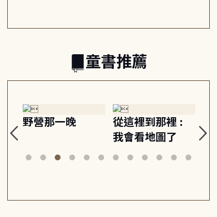
的親子關係
童書推薦
探
野營那一晚
從這裡到那裡 :
狗
的
我會看地圖了
美
案