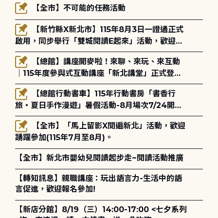
【全市】不可能的任務活動
【新竹縣X新北市】115年8月3日一證通正式
啟用，同步舉行「雙城閱讀E起來」活動，歡迎踴
躍參加(115年8月3日至10月4日)。
【總館】講座開麥啦！來聊、來玩、來互動
｜115年度參與式互動講座「新北講堂」正式登
場！
【總館行動書車】115年行動書房「書香行
旅・夏日手作漫遊」暑假活動-8月場次7/24開始
報名
【全市】「馬上留影X閱遍新北」活動，歡迎
踴躍參加(115年7月至8月)。
【全市】新北市嬰幼兒閱讀起步走~閱讀活動推廣
【轉知訊息】親職講座：玩出語言力-生活中的語
言促進，歡迎報名參加!
【新店分館】8/19（三）14:00-17:00 <七夕系列