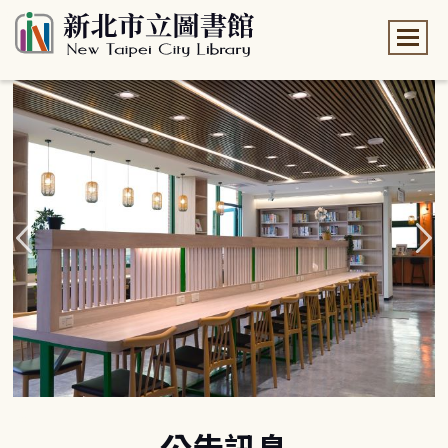
:::
:::