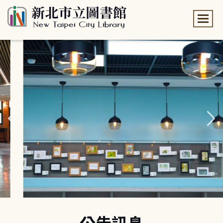
:::
:::