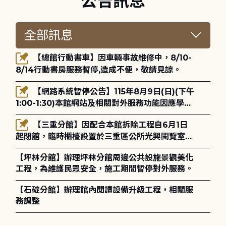
公告訊息
【總館行動書車】因車輛事故維修中，8/10-
8/14行動書房服務暫停,造成不便，敬請見諒。
【網路系統暫停公告】115年8月9日(日)(下午
1:00-1:30)本館網站及相關對外服務功能因應學術
網路升級更新將暫停服務。
【三重分館】因配合本館拆除工程自6月1日
起閉館，臨時櫃檯設置於三重區公所光興閱覽室，
造成不便，敬請見諒。
【坪林分館】辦理坪林分館周邊公共設施景觀美化
工程，為維護民眾安全，施工期間暫停對外服務。
【石碇分館】辦理館內閱讀設備升級工程，相關服
務調整