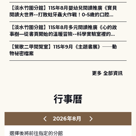
【淡水竹圍分館】115年8月嬰幼兒閱讀推廣《寶貝
閱讀大世界--打敗蛀牙蟲大作戰！0-5歲的口腔照
護全攻略》
【淡水竹圍分館】115年8月多元閱讀推廣《心的故
事樹—從書頁開始的溫暖冒險--科學實驗室裡的放
電章魚》
【鶯歌二甲閱覽室】115年9月《主題書展》──動
物祕密檔案
更多 全部資訊
行事曆
2026年8月
選擇後將前往指定的分館