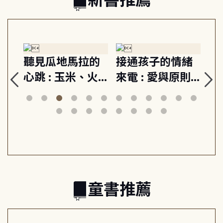
情緒
重啟你的情緒開
成熟大人的幸福
原則,
關 : 高壓人生不
上手力 : 擁抱平
安定
爆炸指南, 5分鐘
凡中的每個燦爛
行動練
減輕身心壓力, 找
時刻, 給匱乏世代
此共好
回生活掌控感
的富足人生解答
之書
童書推薦