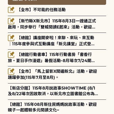
【全市】不可能的任務活動
【新竹縣X新北市】115年8月3日一證通正式
啟用，同步舉行「雙城閱讀E起來」活動，歡迎踴
躍參加(115年8月3日至10月4日)。
【總館】講座開麥啦！來聊、來玩、來互動
｜115年度參與式互動講座「新北講堂」正式登
場！
【總館行動書車】115年行動書房「書香行
旅・夏日手作漫遊」暑假活動-8月場次7/24開始
報名
【全市】「馬上留影X閱遍新北」活動，歡迎
踴躍參加(115年7月至8月)。
【新店分館】115年8月說故事SHOWTIME (8/1
及8/22場次因故取消，以新北市立圖書館公布為
主)
【總館】115年08月新住民媽媽說故事活動，歡迎
親子一起體驗多元閱讀文化~