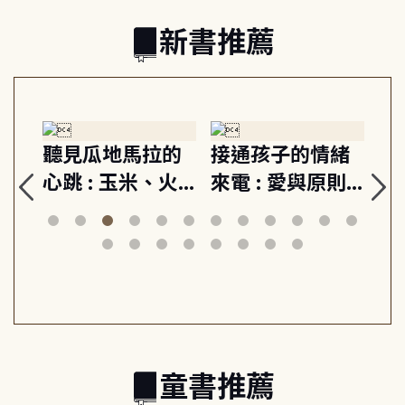
新書推薦
生
聽見瓜地馬拉的
接通孩子的情緒
重
與
心跳 : 玉米、火
來電 : 愛與原則,
關
思
山與信仰, 外交官
建立教養的安定
爆
筆下的現代馬雅
節奏 22個行動練
減
日常與魔幻
習, 走向彼此共好
回
的親子關係
童書推薦