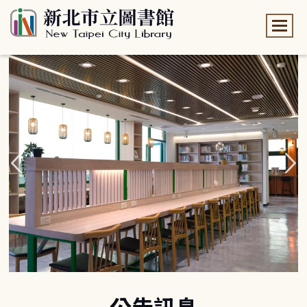
:::
:::