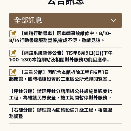
公告訊息
【總館行動書車】因車輛事故維修中，8/10-
8/14行動書房服務暫停,造成不便，敬請見諒。
【網路系統暫停公告】115年8月9日(日)(下午
1:00-1:30)本館網站及相關對外服務功能因應學術
網路升級更新將暫停服務。
【三重分館】因配合本館拆除工程自6月1日
起閉館，臨時櫃檯設置於三重區公所光興閱覽室，
造成不便，敬請見諒。
【坪林分館】辦理坪林分館周邊公共設施景觀美化
工程，為維護民眾安全，施工期間暫停對外服務。
【石碇分館】辦理館內閱讀設備升級工程，相關服
務調整