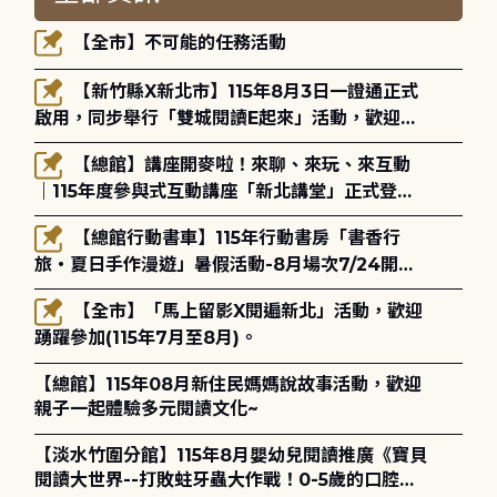
【全市】不可能的任務活動
【新竹縣X新北市】115年8月3日一證通正式
啟用，同步舉行「雙城閱讀E起來」活動，歡迎踴
躍參加(115年8月3日至10月4日)。
【總館】講座開麥啦！來聊、來玩、來互動
｜115年度參與式互動講座「新北講堂」正式登
場！
【總館行動書車】115年行動書房「書香行
旅・夏日手作漫遊」暑假活動-8月場次7/24開始
報名
【全市】「馬上留影X閱遍新北」活動，歡迎
踴躍參加(115年7月至8月)。
【總館】115年08月新住民媽媽說故事活動，歡迎
親子一起體驗多元閱讀文化~
【淡水竹圍分館】115年8月嬰幼兒閱讀推廣《寶貝
閱讀大世界--打敗蛀牙蟲大作戰！0-5歲的口腔照