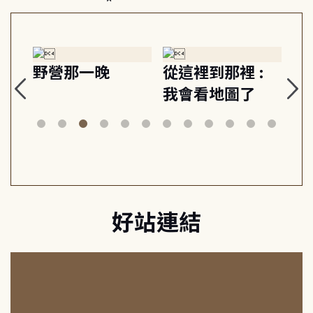
探
野營那一晚
從這裡到那裡 :
狗
的
我會看地圖了
美
案
好站連結