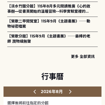
護全攻略》
【淡水竹圍分館】115年8月多元閱讀推廣《心的故
事樹—從書頁開始的溫暖冒險--科學實驗室裡的放
電章魚》
【鶯歌二甲閱覽室】115年9月《主題書展》──動
物祕密檔案
【鶯歌分館】115年9月《主題書展》──最棒的老
師 潤物細無聲
更多 全部資訊
行事曆
2026年8月
選擇後將前往指定的分館