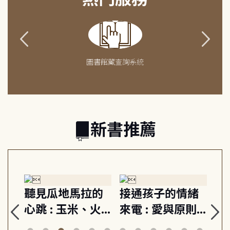
圖書館藏查詢系統
新書推薦
生
聽見瓜地馬拉的
接通孩子的情緒
重
與
心跳 : 玉米、火
來電 : 愛與原則,
關
思
山與信仰, 外交官
建立教養的安定
爆