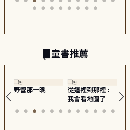
筆下的現代馬雅
節奏 22個行動練
減
日常與魔幻
習, 走向彼此共好
回
的親子關係
童書推薦
探
野營那一晚
從這裡到那裡 :
狗
的
我會看地圖了
美
案