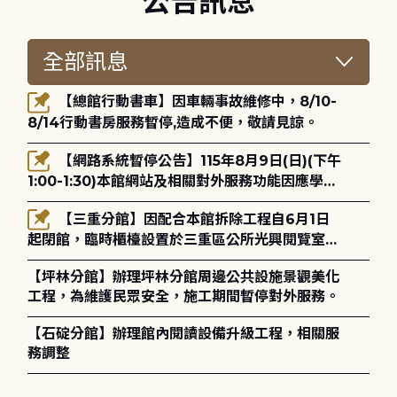
公告訊息
【總館行動書車】因車輛事故維修中，8/10-
8/14行動書房服務暫停,造成不便，敬請見諒。
【網路系統暫停公告】115年8月9日(日)(下午
1:00-1:30)本館網站及相關對外服務功能因應學術
網路升級更新將暫停服務。
【三重分館】因配合本館拆除工程自6月1日
起閉館，臨時櫃檯設置於三重區公所光興閱覽室，
造成不便，敬請見諒。
【坪林分館】辦理坪林分館周邊公共設施景觀美化
工程，為維護民眾安全，施工期間暫停對外服務。
【石碇分館】辦理館內閱讀設備升級工程，相關服
務調整