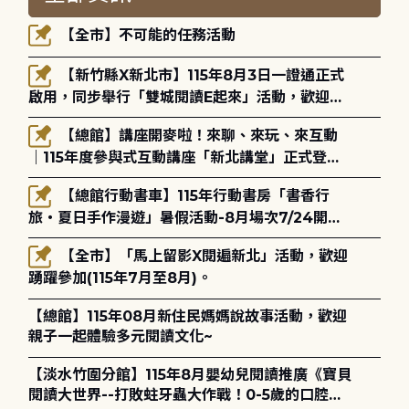
【全市】不可能的任務活動
【新竹縣X新北市】115年8月3日一證通正式
啟用，同步舉行「雙城閱讀E起來」活動，歡迎踴
躍參加(115年8月3日至10月4日)。
【總館】講座開麥啦！來聊、來玩、來互動
｜115年度參與式互動講座「新北講堂」正式登
場！
【總館行動書車】115年行動書房「書香行
旅・夏日手作漫遊」暑假活動-8月場次7/24開始
報名
【全市】「馬上留影X閱遍新北」活動，歡迎
踴躍參加(115年7月至8月)。
【總館】115年08月新住民媽媽說故事活動，歡迎
親子一起體驗多元閱讀文化~
【淡水竹圍分館】115年8月嬰幼兒閱讀推廣《寶貝
閱讀大世界--打敗蛀牙蟲大作戰！0-5歲的口腔照