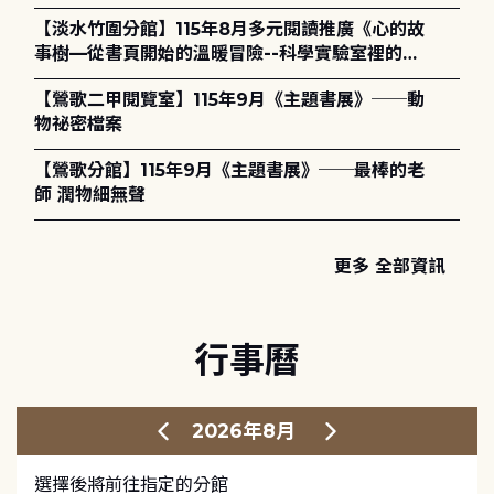
護全攻略》
【淡水竹圍分館】115年8月多元閱讀推廣《心的故
事樹—從書頁開始的溫暖冒險--科學實驗室裡的放
電章魚》
【鶯歌二甲閱覽室】115年9月《主題書展》──動
物祕密檔案
【鶯歌分館】115年9月《主題書展》──最棒的老
師 潤物細無聲
更多 全部資訊
行事曆
2026年8月
選擇後將前往指定的分館