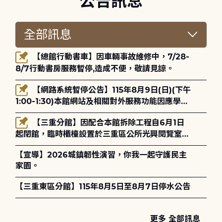
公告訊息
【總館行動書車】因車輛事故維修中，7/28-
8/7行動書房服務暫停,造成不便，敬請見諒。
【網路系統暫停公告】115年8月9日(日)(下午
1:00-1:30)本館網站及相關對外服務功能因應學術
網路升級更新將暫停服務。
【三重分館】因配合本館拆除工程自6月1日
起閉館，臨時櫃檯設置於三重區公所光興閱覽室，
造成不便，敬請見諒。
【宣導】2026城鎮韌性演習，你我一起守護民主
家園。
【三重東區分館】115年8月5日至8月7日停水公告
更多 全部訊息