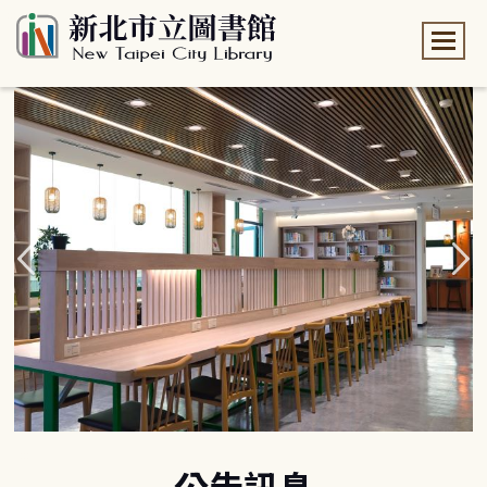
:::
:::