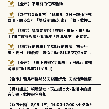
【全市】不可能的任務活動
【新竹縣X新北市】115年8月3日一證通正式
啟用，同步舉行「雙城閱讀E起來」活動，歡迎踴
躍參加(115年8月3日至10月4日)。
【總館】講座開麥啦！來聊、來玩、來互動
｜115年度參與式互動講座「新北講堂」正式登
場！
【總館行動書車】115年行動書房「書香行
旅・夏日手作漫遊」暑假活動-8月場次7/24開始
報名
【全市】「馬上留影X閱遍新北」活動，歡迎
踴躍參加(115年7月至8月)。
【全市】新北市嬰幼兒閱讀起步走~閱讀活動推廣
【轉知訊息】親職講座：玩出語言力-生活中的語
言促進，歡迎報名參加!
【新店分館】8/19（三）14:00-17:00 <七夕系列