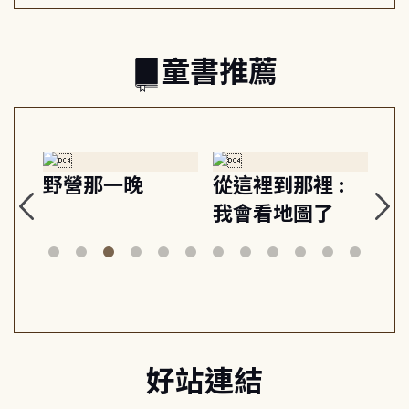
童書推薦
探
野營那一晚
從這裡到那裡 :
狗
的
我會看地圖了
美
案
好站連結