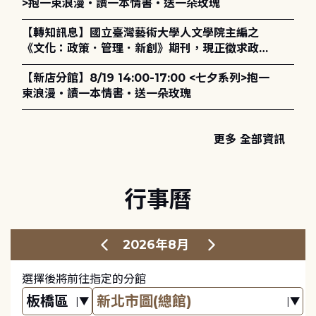
>抱一束浪漫・讀一本情書・送一朵玫瑰
【轉知訊息】國立臺灣藝術大學人文學院主編之
《文化：政策．管理．新創》期刊，現正徵求政策
評論、書評及【邁向具回應力的博物館治理：政
【新店分館】8/19 14:00-17:00 <七夕系列>抱一
策、領導與管理】主題特刊稿件至2027年6月1日
束浪漫・讀一本情書・送一朵玫瑰
止，歡迎踴躍投稿。
更多 全部資訊
行事曆
2026年8月
選擇後將前往指定的分館