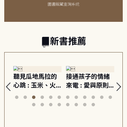
圖書館藏查詢系統
新書推薦
生
聽見瓜地馬拉的
接通孩子的情緒
重
與
心跳 : 玉米、火
來電 : 愛與原則,
關
思
山與信仰, 外交官
建立教養的安定
爆
筆下的現代馬雅
節奏 22個行動練
減
日常與魔幻
習, 走向彼此共好
回
的親子關係