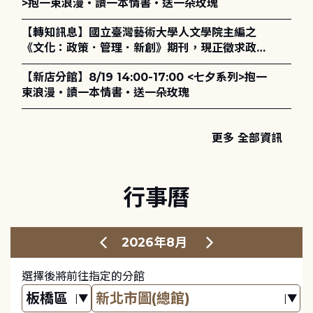
>抱一束浪漫・讀一本情書・送一朵玫瑰
【轉知訊息】國立臺灣藝術大學人文學院主編之
《文化：政策．管理．新創》期刊，現正徵求政策
評論、書評及【邁向具回應力的博物館治理：政
【新店分館】8/19 14:00-17:00 <七夕系列>抱一
策、領導與管理】主題特刊稿件至2027年6月1日
束浪漫・讀一本情書・送一朵玫瑰
止，歡迎踴躍投稿。
更多 全部資訊
行事曆
2026年8月
選擇後將前往指定的分館