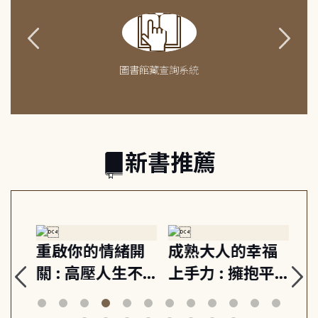
圖書館藏查詢系統
新書推薦
緒
重啟你的情緒開
成熟大人的幸福
伯
則,
關 : 高壓人生不
上手力 : 擁抱平
球
定
爆炸指南, 5分鐘
凡中的每個燦爛
飯
動練
減輕身心壓力, 找
時刻, 給匱乏世代