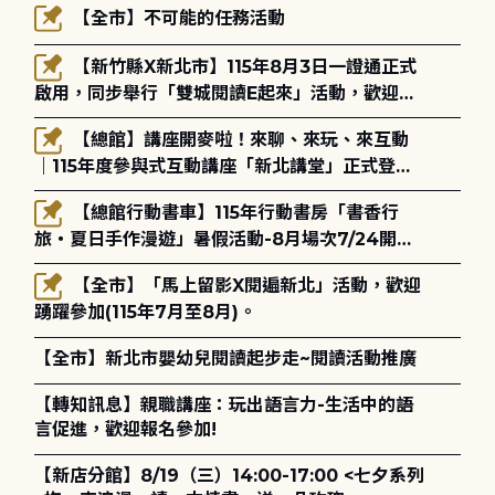
【全市】不可能的任務活動
【新竹縣X新北市】115年8月3日一證通正式
啟用，同步舉行「雙城閱讀E起來」活動，歡迎踴
躍參加(115年8月3日至10月4日)。
【總館】講座開麥啦！來聊、來玩、來互動
｜115年度參與式互動講座「新北講堂」正式登
場！
【總館行動書車】115年行動書房「書香行
旅・夏日手作漫遊」暑假活動-8月場次7/24開始
報名
【全市】「馬上留影X閱遍新北」活動，歡迎
踴躍參加(115年7月至8月)。
【全市】新北市嬰幼兒閱讀起步走~閱讀活動推廣
【轉知訊息】親職講座：玩出語言力-生活中的語
言促進，歡迎報名參加!
【新店分館】8/19（三）14:00-17:00 <七夕系列