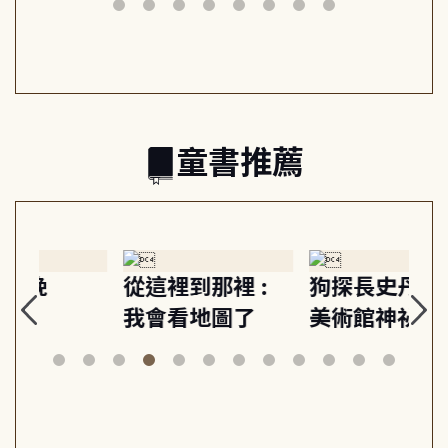
共好
回生活掌控感
的富足人生解答
之書
童書推薦
:
狗探長史丹利和
Gracie under
Th
美術館神祕竊盜
the waves
bi
案