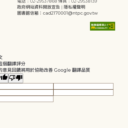
電話：02-29537868 傳真：02-29538139
政府網站資料開放宣告
|
隱私權聲明
圖書館信箱：cad2170001@ntpc.gov.tw
文
這個翻譯評分
的意見回饋將用於協助改善 Google 翻譯品質