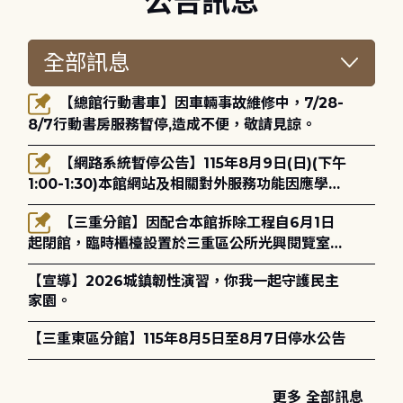
公告訊息
【總館行動書車】因車輛事故維修中，7/28-
8/7行動書房服務暫停,造成不便，敬請見諒。
【網路系統暫停公告】115年8月9日(日)(下午
1:00-1:30)本館網站及相關對外服務功能因應學術
網路升級更新將暫停服務。
【三重分館】因配合本館拆除工程自6月1日
起閉館，臨時櫃檯設置於三重區公所光興閱覽室，
造成不便，敬請見諒。
【宣導】2026城鎮韌性演習，你我一起守護民主
家園。
【三重東區分館】115年8月5日至8月7日停水公告
更多 全部訊息