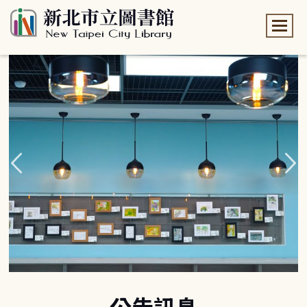
:::
:::