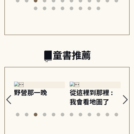
筆下的現代馬雅
節奏 22個行動練
減
日常與魔幻
習, 走向彼此共好
回
的親子關係
童書推薦
探
野營那一晚
從這裡到那裡 :
狗
的
我會看地圖了
美
案