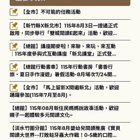
【全市】不可能的任務活動
【新竹縣X新北市】115年8月3日一證通正式
啟用，同步舉行「雙城閱讀E起來」活動，歡迎踴
躍參加(115年8月3日至10月4日)。
【總館】講座開麥啦！來聊、來玩、來互動
｜115年度參與式互動講座「新北講堂」正式登
場！
【總館行動書車】115年行動書房「書香行
旅・夏日手作漫遊」暑假活動-8月場次7/24開始
報名
【全市】「馬上留影X閱遍新北」活動，歡迎
踴躍參加(115年7月至8月)。
【總館】115年08月新住民媽媽說故事活動，歡迎
親子一起體驗多元閱讀文化~
【淡水竹圍分館】115年8月嬰幼兒閱讀推廣《寶貝
閱讀大世界--打敗蛀牙蟲大作戰！0-5歲的口腔照