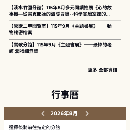
護全攻略》
【淡水竹圍分館】115年8月多元閱讀推廣《心的故
事樹—從書頁開始的溫暖冒險--科學實驗室裡的放
電章魚》
【鶯歌二甲閱覽室】115年9月《主題書展》──動
物祕密檔案
【鶯歌分館】115年9月《主題書展》──最棒的老
師 潤物細無聲
更多 全部資訊
行事曆
2026年8月
選擇後將前往指定的分館