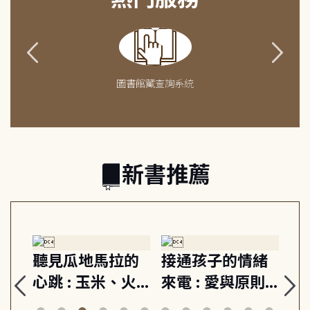
圖書館藏查詢系統
新書推薦
生
聽見瓜地馬拉的
接通孩子的情緒
重
與
心跳 : 玉米、火
來電 : 愛與原則,
關
思
山與信仰, 外交官
建立教養的安定
爆