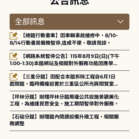
公告訊息
【總館行動書車】因車輛事故維修中，8/10-
8/14行動書房服務暫停,造成不便，敬請見諒。
【網路系統暫停公告】115年8月9日(日)(下午
1:00-1:30)本館網站及相關對外服務功能因應學術
網路升級更新將暫停服務。
【三重分館】因配合本館拆除工程自6月1日
起閉館，臨時櫃檯設置於三重區公所光興閱覽室，
造成不便，敬請見諒。
【坪林分館】辦理坪林分館周邊公共設施景觀美化
工程，為維護民眾安全，施工期間暫停對外服務。
【石碇分館】辦理館內閱讀設備升級工程，相關服
務調整