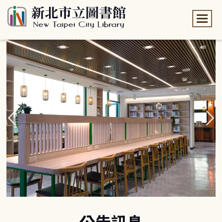
:::
:::