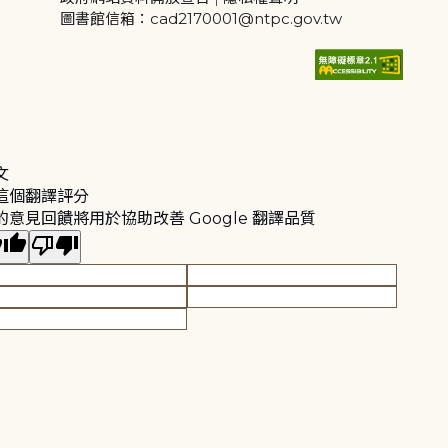
圖書館信箱：cad2170001@ntpc.gov.tw
文
這個翻譯評分
的意見回饋將用於協助改善 Google 翻譯品質