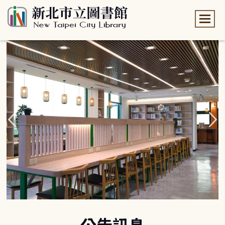
:::
:::