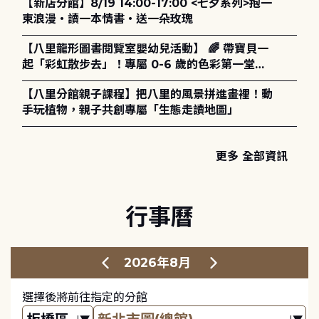
【新店分館】8/19 14:00-17:00 <七夕系列>抱一
策、領導與管理】主題特刊稿件至2027年6月1日
束浪漫・讀一本情書・送一朵玫瑰
止，歡迎踴躍投稿。
【八里龍形圖書閱覽室嬰幼兒活動】 🌈 帶寶貝一
起「彩虹散步去」！專屬 0-6 歲的色彩第一堂美
學課來囉！ ✨
【八里分館親子課程】把八里的風景拼進畫裡！動
手玩植物，親子共創專屬「生態走讀地圖」
更多 全部資訊
行事曆
2026年8月
選擇後將前往指定的分館