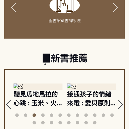
圖書館藏查詢系統
新書推薦
生
聽見瓜地馬拉的
接通孩子的情緒
重
與
心跳 : 玉米、火
來電 : 愛與原則,
關
思
山與信仰, 外交官
建立教養的安定
爆
筆下的現代馬雅
節奏 22個行動練
減