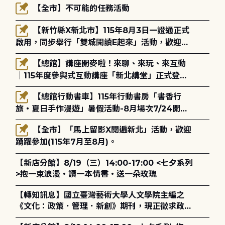
【全市】不可能的任務活動
【新竹縣X新北市】115年8月3日一證通正式
啟用，同步舉行「雙城閱讀E起來」活動，歡迎踴
躍參加(115年8月3日至10月4日)。
【總館】講座開麥啦！來聊、來玩、來互動
｜115年度參與式互動講座「新北講堂」正式登
場！
【總館行動書車】115年行動書房「書香行
旅・夏日手作漫遊」暑假活動-8月場次7/24開始
報名
【全市】「馬上留影X閱遍新北」活動，歡迎
踴躍參加(115年7月至8月)。
【新店分館】8/19（三）14:00-17:00 <七夕系列
>抱一束浪漫・讀一本情書・送一朵玫瑰
【轉知訊息】國立臺灣藝術大學人文學院主編之
《文化：政策．管理．新創》期刊，現正徵求政策
評論、書評及【邁向具回應力的博物館治理：政