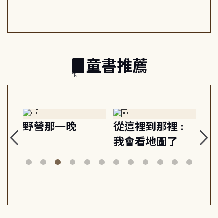
日常與魔幻
習, 走向彼此共好
回
的親子關係
童書推薦
探
野營那一晚
從這裡到那裡 :
狗
的
我會看地圖了
美
案