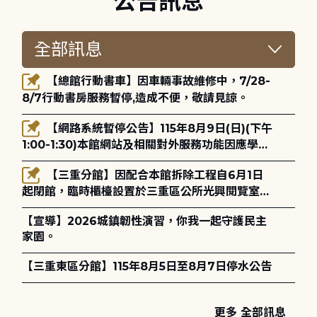
公告訊息
【總館行動書車】因車輛事故維修中，7/28-
8/7行動書房服務暫停,造成不便，敬請見諒。
【網路系統暫停公告】115年8月9日(日)(下午
1:00-1:30)本館網站及相關對外服務功能因應學術
網路升級更新將暫停服務。
【三重分館】因配合本館拆除工程自6月1日
起閉館，臨時櫃檯設置於三重區公所光興閱覽室，
造成不便，敬請見諒。
【宣導】2026城鎮韌性演習，你我一起守護民主
家園。
【三重東區分館】115年8月5日至8月7日停水公告
更多 全部訊息