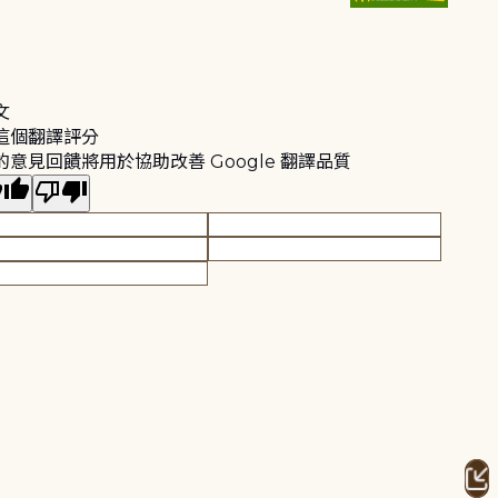
文
這個翻譯評分
的意見回饋將用於協助改善 Google 翻譯品質