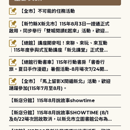
【全市】不可能的任務活動
【新竹縣X新北市】115年8月3日一證通正式
啟用，同步舉行「雙城閱讀E起來」活動，歡迎踴
躍參加(115年8月3日至10月4日)。
【總館】講座開麥啦！來聊、來玩、來互動
｜115年度參與式互動講座「新北講堂」正式登
場！
【總館行動書車】115年行動書房「書香行
旅・夏日手作漫遊」暑假活動-8月場次7/24開始
報名
【全市】「馬上留影X閱遍新北」活動，歡迎
踴躍參加(115年7月至8月)。
【新店分館】115年8月說故事showtime
【新店分館】115年8月說故事SHOWTIME (8/1
及8/22場次因故取消，以新北市立圖書館公布為
主)