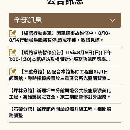
公告訊息
【總館行動書車】因車輛事故維修中，8/10-
8/14行動書房服務暫停,造成不便，敬請見諒。
【網路系統暫停公告】115年8月9日(日)(下午
1:00-1:30)本館網站及相關對外服務功能因應學術
網路升級更新將暫停服務。
【三重分館】因配合本館拆除工程自6月1日
起閉館，臨時櫃檯設置於三重區公所光興閱覽室，
造成不便，敬請見諒。
【坪林分館】辦理坪林分館周邊公共設施景觀美化
工程，為維護民眾安全，施工期間暫停對外服務。
【石碇分館】辦理館內閱讀設備升級工程，相關服
務調整