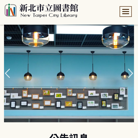
:::
:::