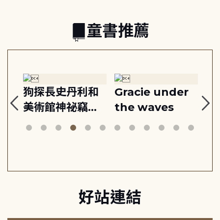
童書推薦
:
狗探長史丹利和
Gracie under
Th
美術館神祕竊盜
the waves
bi
案
好站連結