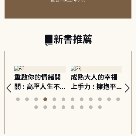
新書推薦
緒
重啟你的情緒開
成熟大人的幸福
伯
則,
關 : 高壓人生不
上手力 : 擁抱平
球
定
爆炸指南, 5分鐘
凡中的每個燦爛
飯
動練
減輕身心壓力, 找
時刻, 給匱乏世代
共好
回生活掌控感
的富足人生解答
之書