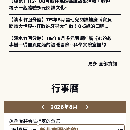
【總館】115年08月新住民媽媽說故事活動，歡迎
親子一起體驗多元閱讀文化~
【淡水竹圍分館】115年8月嬰幼兒閱讀推廣《寶貝
閱讀大世界--打敗蛀牙蟲大作戰！0-5歲的口腔照
護全攻略》
【淡水竹圍分館】115年8月多元閱讀推廣《心的故
事樹—從書頁開始的溫暖冒險--科學實驗室裡的放
電章魚》
更多 全部資訊
行事曆
2026年8月
選擇後將前往指定的分館