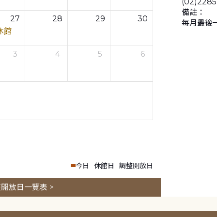
(02)2285
備註：
27
28
29
30
每月最後
休館
3
4
5
6
今日
休館日
調整開放日
開放日一覽表 >