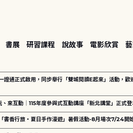
座
書展
研習課程
說故事
電影欣賞
藝
日一證通正式啟用，同步舉行「雙城閱讀E起來」活動，歡迎踴
、來互動｜115年度參與式互動講座「新北講堂」正式登
「書香行旅・夏日手作漫遊」暑假活動-8月場次7/24開