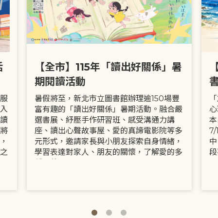
活
【全市】115年「讀出好關係」暑
期閱讀活動
服
暑假將至，新北市立圖書館辦理逾150場豐
「
入
富有趣的「讀出好關係」暑期活動。融合嚴
心
讀
選書展、紓壓手作研習班、感受溝通力講
本
將
座、讀出心聲故事屋、愛的真諦電影院等多
7
，
元形式，邀請家長與小朋友探索自身情緒，
中
之
學習表達對家人、朋友的關懷，了解愛的多
段
種面貌。