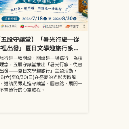
【五股守讓堂】「暑光行旅─從
【全市】《
書裡出發」夏日文學趣旅行系列
事劇首次演出
活動
大小朋友一
旅行是一種閱讀，閱讀是一場遠行」為核
現代家庭已不
理念，五股守讓堂推出「暑光行旅．從書
模式，更多時
出發——夏日文學趣旅行」主題活動，
劇中小智豬爸
/18(六)至8/30(日)在盛夏的光影與微風
動，顛覆「媽
，邀請民眾走進守讓堂、圖書館，展開一
象，藉由小智
不需遠行的心靈旅程。
生活情境，傳
念。