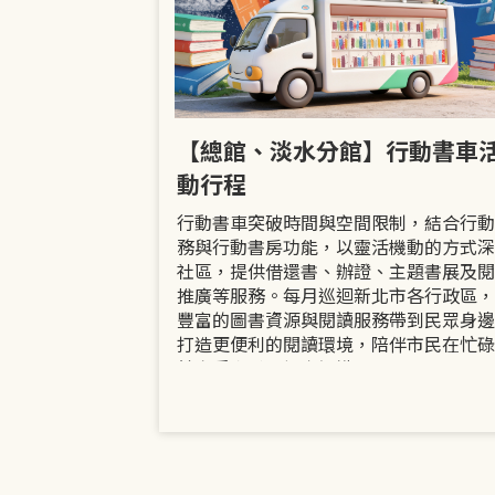
市立圖書館
【總館、淡水分館】行動書車
活動
動行程
共融「閱」平等
行動書車突破時間與空間限制，結合行動
過手作研習、互
務與行動書房功能，以靈活機動的方式深
賞或主題展示等
社區，提供借還書、辦證、主題書展及閱
議題的開放討論
推廣等服務。每月巡迴新北市各行政區，
日起至9月30日
豐富的圖書資源與閱讀服務帶到民眾身邊
打造更便利的閱讀環境，陪伴市民在忙碌
餘享受書香、探索知識。