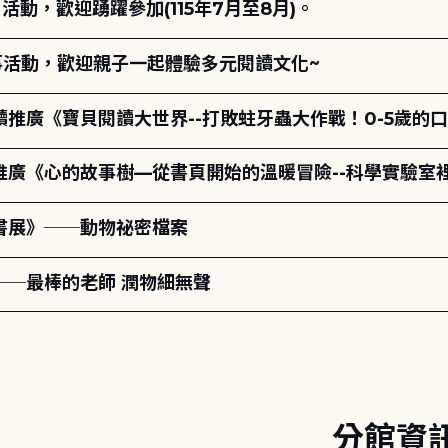
動，歡迎踴躍參加(115年7月至8月)。
故事活動，歡迎親子一起體驗多元閱讀文化~
讀推廣《寶貝閱讀大世界--打敗蛀牙蟲大作戰！0-5歲的
讀推廣《心的故事樹—從書頁開始的溫暖冒險--科學實驗室
題書展》──動物祕密檔案
──最棒的老師 潤物細無聲
分館資