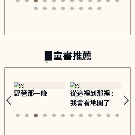
筆下的現代馬雅
節奏 22個行動練
減
日常與魔幻
習, 走向彼此共好
回
的親子關係
童書推薦
探
野營那一晚
從這裡到那裡 :
狗
的
我會看地圖了
美
案