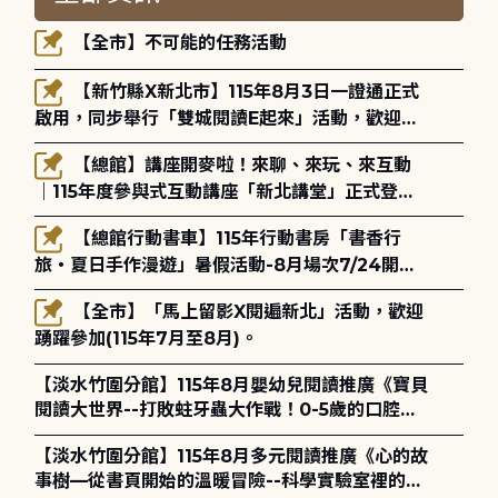
【全市】不可能的任務活動
【新竹縣X新北市】115年8月3日一證通正式
啟用，同步舉行「雙城閱讀E起來」活動，歡迎踴
躍參加(115年8月3日至10月4日)。
【總館】講座開麥啦！來聊、來玩、來互動
｜115年度參與式互動講座「新北講堂」正式登
場！
【總館行動書車】115年行動書房「書香行
旅・夏日手作漫遊」暑假活動-8月場次7/24開始
報名
【全市】「馬上留影X閱遍新北」活動，歡迎
踴躍參加(115年7月至8月)。
【淡水竹圍分館】115年8月嬰幼兒閱讀推廣《寶貝
閱讀大世界--打敗蛀牙蟲大作戰！0-5歲的口腔照
護全攻略》
【淡水竹圍分館】115年8月多元閱讀推廣《心的故
事樹—從書頁開始的溫暖冒險--科學實驗室裡的放