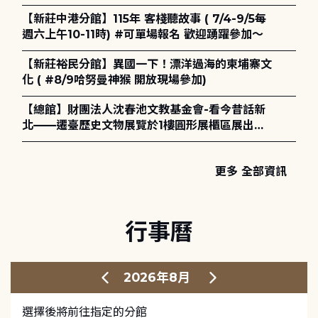
電章魚》
【新莊中港分館】115年 客棧聽故事 ( 7/4-9/5每
週六上午10-11時) #可單場報名 歡迎踴躍參加～
【新莊裕民分館】異國一下！漂洋過海的柬埔寨文
化 ( #8/9哈努曼神猴 開放現場參加)
【總館】財團法人沈春池文教基金會-看今昔話新
北——遷臺歷史文物展覽於1樓圓形展櫃區展出，
歡迎一同觀展！
更多 全部資訊
行事曆
2026年8月
選擇後將前往指定的分館