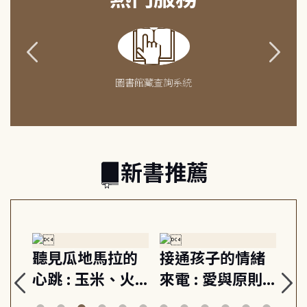
圖書館藏查詢系統
新書推薦
生
聽見瓜地馬拉的
接通孩子的情緒
重
與
心跳 : 玉米、火
來電 : 愛與原則,
關
思
山與信仰, 外交官
建立教養的安定
爆