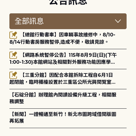
公告訊息
【總館行動書車】因車輛事故維修中，8/10-
8/14行動書房服務暫停,造成不便，敬請見諒。
【網路系統暫停公告】115年8月9日(日)(下午
1:00-1:30)本館網站及相關對外服務功能因應學術
網路升級更新將暫停服務。
【三重分館】因配合本館拆除工程自6月1日
起閉館，臨時櫃檯設置於三重區公所光興閱覽室，
造成不便，敬請見諒。
【石碇分館】辦理館內閱讀設備升級工程，相關服
務調整
【新聞】一證暢通至新竹！新北市圖跨域借閱版圖
再拓展