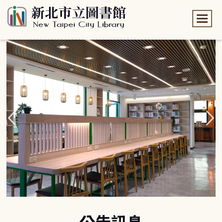
:::
:::