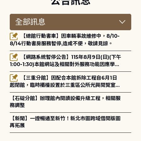
公告訊息
【總館行動書車】因車輛事故維修中，8/10-
8/14行動書房服務暫停,造成不便，敬請見諒。
【網路系統暫停公告】115年8月9日(日)(下午
1:00-1:30)本館網站及相關對外服務功能因應學術
網路升級更新將暫停服務。
【三重分館】因配合本館拆除工程自6月1日
起閉館，臨時櫃檯設置於三重區公所光興閱覽室，
造成不便，敬請見諒。
【石碇分館】辦理館內閱讀設備升級工程，相關服
務調整
【新聞】一證暢通至新竹！新北市圖跨域借閱版圖
再拓展