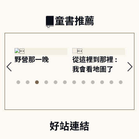
童書推薦
探
野營那一晚
從這裡到那裡 :
狗
的
我會看地圖了
美
案
好站連結