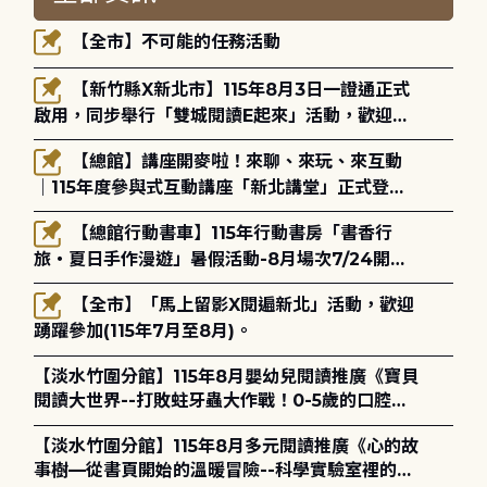
【全市】不可能的任務活動
【新竹縣X新北市】115年8月3日一證通正式
啟用，同步舉行「雙城閱讀E起來」活動，歡迎踴
躍參加(115年8月3日至10月4日)。
【總館】講座開麥啦！來聊、來玩、來互動
｜115年度參與式互動講座「新北講堂」正式登
場！
【總館行動書車】115年行動書房「書香行
旅・夏日手作漫遊」暑假活動-8月場次7/24開始
報名
【全市】「馬上留影X閱遍新北」活動，歡迎
踴躍參加(115年7月至8月)。
【淡水竹圍分館】115年8月嬰幼兒閱讀推廣《寶貝
閱讀大世界--打敗蛀牙蟲大作戰！0-5歲的口腔照
護全攻略》
【淡水竹圍分館】115年8月多元閱讀推廣《心的故
事樹—從書頁開始的溫暖冒險--科學實驗室裡的放