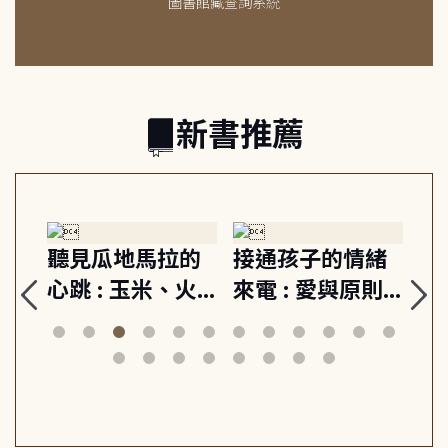
圖書館藏查詢系統
新書推薦
生
聽見瓜地馬拉的
接通孩子的情緒
重
與
心跳 : 玉米、火
來電 : 愛與原則,
關
思
山與信仰, 外交官
建立教養的安定
爆
筆下的現代馬雅
節奏 22個行動練
減
日常與魔幻
習, 走向彼此共好
回
的親子關係