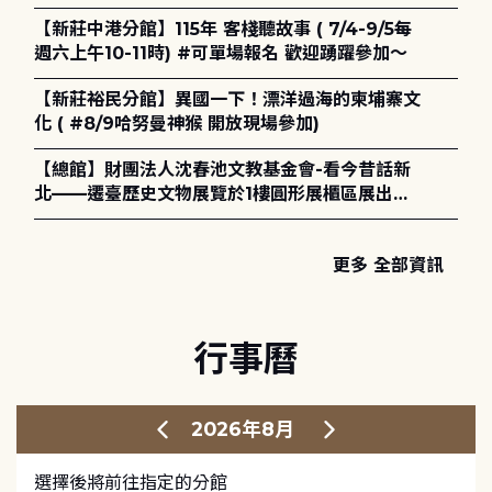
電章魚》
【新莊中港分館】115年 客棧聽故事 ( 7/4-9/5每
週六上午10-11時) #可單場報名 歡迎踴躍參加～
【新莊裕民分館】異國一下！漂洋過海的柬埔寨文
化 ( #8/9哈努曼神猴 開放現場參加)
【總館】財團法人沈春池文教基金會-看今昔話新
北——遷臺歷史文物展覽於1樓圓形展櫃區展出，
歡迎一同觀展！
更多 全部資訊
行事曆
2026年8月
選擇後將前往指定的分館