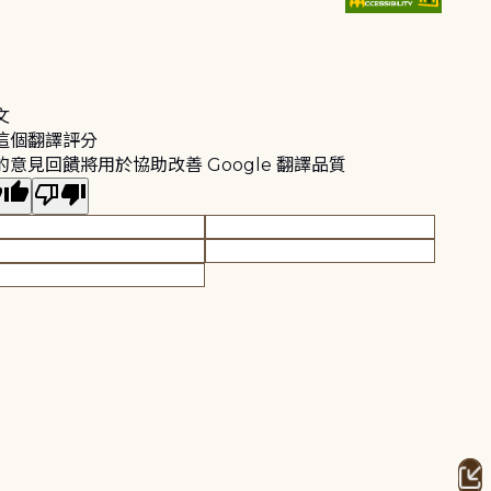
文
這個翻譯評分
的意見回饋將用於協助改善 Google 翻譯品質