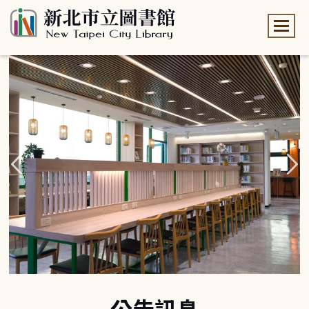
:::
:::