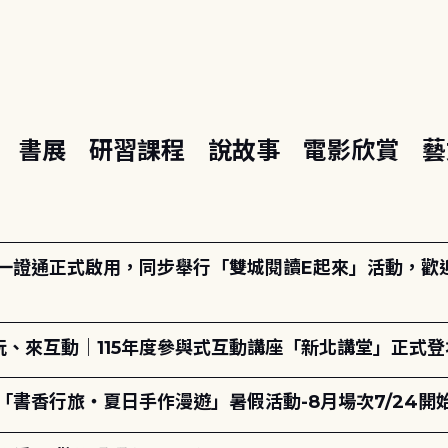
座
書展
研習課程
說故事
電影欣賞
藝
日一證通正式啟用，同步舉行「雙城閱讀E起來」活動，歡迎踴
、來互動｜115年度參與式互動講座「新北講堂」正式登
「書香行旅・夏日手作漫遊」暑假活動-8月場次7/24開