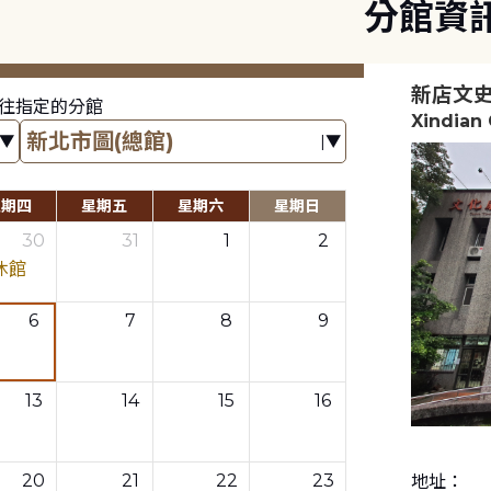
分館資
新店文
往指定的分館
Xindian 
星期四
星期五
星期六
星期日
30
31
1
2
休館
6
7
8
9
13
14
15
16
20
21
22
23
地址：