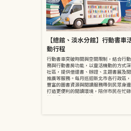
市立圖書館
【總館、淡水分館】行動書車
活動
動行程
共融「閱」平等
行動書車突破時間與空間限制，結合行動
過手作研習、互
務與行動書房功能，以靈活機動的方式深
賞或主題展示等
社區，提供借還書、辦證、主題書展及閱
議題的開放討論
推廣等服務。每月巡迴新北市各行政區，
日起至9月30日
豐富的圖書資源與閱讀服務帶到民眾身邊
打造更便利的閱讀環境，陪伴市民在忙碌
餘享受書香、探索知識。