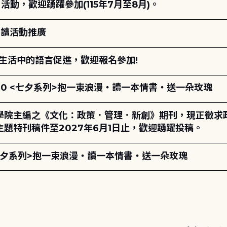
動，歡迎踴躍參加(115年7月至8月)。
閱讀活動推廣
生活中的語言促進，歡迎報名參加!
17:00 <七夕系列>抱一束浪漫・讀一本情書・送一朵玫瑰
學院主編之《文化：政策．管理．新創》期刊，現正徵求
題特刊稿件至2027年6月1日止，歡迎踴躍投稿。
00 <七夕系列>抱一束浪漫・讀一本情書・送一朵玫瑰