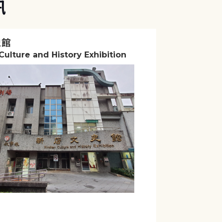
訊
史館
Culture and History Exhibition