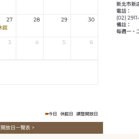
新北市新店
電話：
(02) 2911
27
28
29
30
備註：
休館
每週一、
3
4
5
6
今日
休館日
調整開放日
開放日一覽表 >