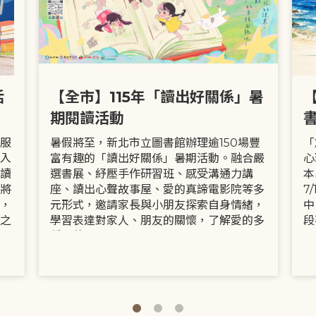
活
【全市】115年「讀出好關係」暑
期閱讀活動
服
暑假將至，新北市立圖書館辦理逾150場豐
「
入
富有趣的「讀出好關係」暑期活動。融合嚴
心
讀
選書展、紓壓手作研習班、感受溝通力講
本
將
座、讀出心聲故事屋、愛的真諦電影院等多
7
，
元形式，邀請家長與小朋友探索自身情緒，
中
之
學習表達對家人、朋友的關懷，了解愛的多
段
種面貌。