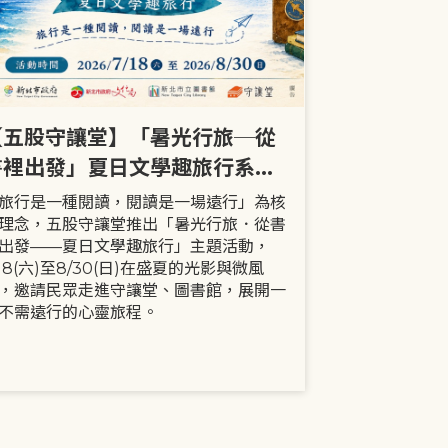
【五股守讓堂】「暑光行旅─從
【全市】《
書裡出發」夏日文學趣旅行系列
事劇首次演出
活動
大小朋友一
旅行是一種閱讀，閱讀是一場遠行」為核
現代家庭已不
理念，五股守讓堂推出「暑光行旅．從書
模式，更多時
出發——夏日文學趣旅行」主題活動，
劇中小智豬爸
/18(六)至8/30(日)在盛夏的光影與微風
動，顛覆「媽
，邀請民眾走進守讓堂、圖書館，展開一
象，藉由小智
不需遠行的心靈旅程。
生活情境，傳
念。