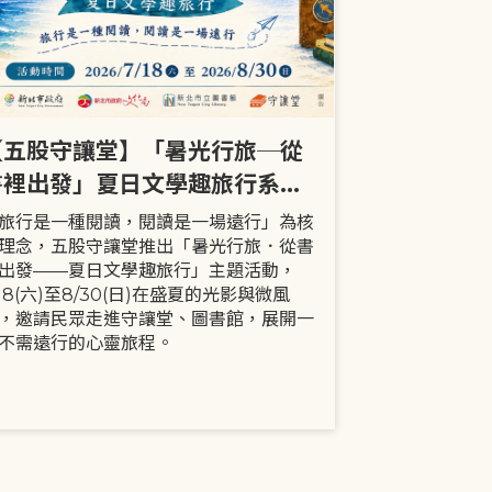
【五股守讓堂】「暑光行旅─從
【全市】《
書裡出發」夏日文學趣旅行系列
事劇首次演出
活動
大小朋友一
旅行是一種閱讀，閱讀是一場遠行」為核
現代家庭已不
理念，五股守讓堂推出「暑光行旅．從書
模式，更多時
出發——夏日文學趣旅行」主題活動，
劇中小智豬爸
/18(六)至8/30(日)在盛夏的光影與微風
動，顛覆「媽
，邀請民眾走進守讓堂、圖書館，展開一
象，藉由小智
不需遠行的心靈旅程。
生活情境，傳
念。