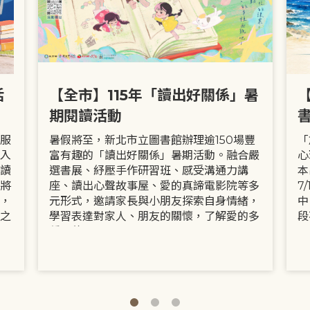
活
【全市】115年「讀出好關係」暑
期閱讀活動
服
暑假將至，新北市立圖書館辦理逾150場豐
「
入
富有趣的「讀出好關係」暑期活動。融合嚴
心
讀
選書展、紓壓手作研習班、感受溝通力講
本
將
座、讀出心聲故事屋、愛的真諦電影院等多
7
，
元形式，邀請家長與小朋友探索自身情緒，
中
之
學習表達對家人、朋友的關懷，了解愛的多
段
種面貌。