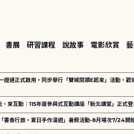
座
書展
研習課程
說故事
電影欣賞
藝
日一證通正式啟用，同步舉行「雙城閱讀E起來」活動，歡迎踴
、來互動｜115年度參與式互動講座「新北講堂」正式登
「書香行旅・夏日手作漫遊」暑假活動-8月場次7/24開