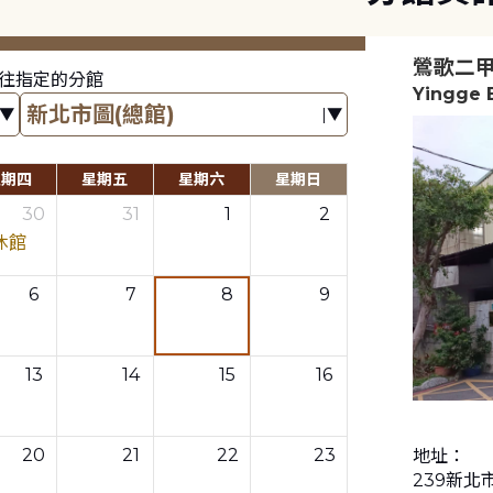
鶯歌二
往指定的分館
Yingge 
星期四
星期五
星期六
星期日
30
31
1
2
休館
6
7
8
9
13
14
15
16
20
21
22
23
地址：
239新北