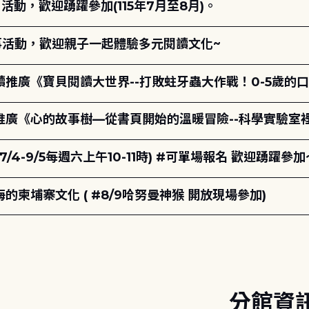
動，歡迎踴躍參加(115年7月至8月)。
故事活動，歡迎親子一起體驗多元閱讀文化~
讀推廣《寶貝閱讀大世界--打敗蛀牙蟲大作戰！0-5歲的
讀推廣《心的故事樹—從書頁開始的溫暖冒險--科學實驗室
7/4-9/5每週六上午10-11時) #可單場報名 歡迎踴躍參加
柬埔寨文化 ( #8/9哈努曼神猴 開放現場參加)
分館資