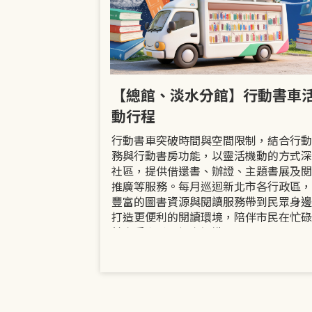
市立圖書館
【總館、淡水分館】行動書車
活動
動行程
共融「閱」平等
行動書車突破時間與空間限制，結合行動
過手作研習、互
務與行動書房功能，以靈活機動的方式深
賞或主題展示等
社區，提供借還書、辦證、主題書展及閱
議題的開放討論
推廣等服務。每月巡迴新北市各行政區，
日起至9月30日
豐富的圖書資源與閱讀服務帶到民眾身邊
打造更便利的閱讀環境，陪伴市民在忙碌
餘享受書香、探索知識。