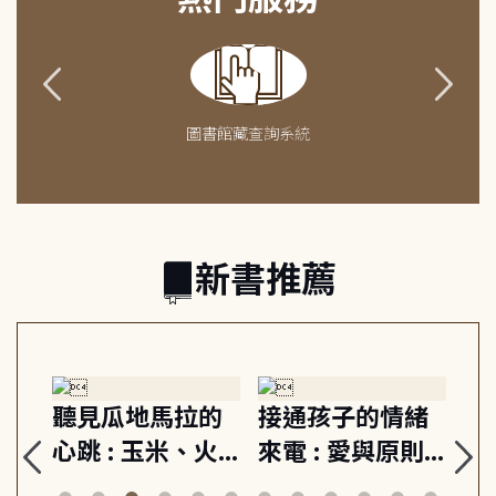
圖書館藏查詢系統
新書推薦
生
聽見瓜地馬拉的
接通孩子的情緒
重
與
心跳 : 玉米、火
來電 : 愛與原則,
關
思
山與信仰, 外交官
建立教養的安定
爆