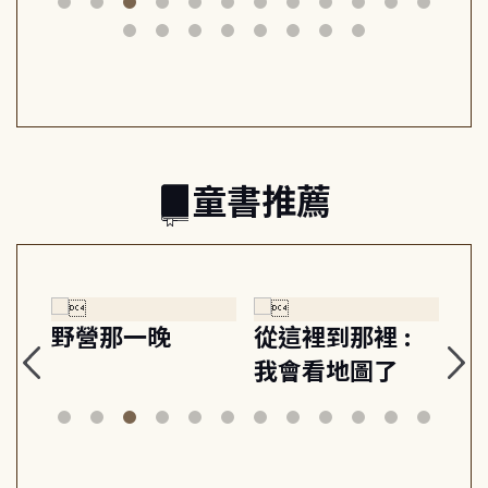
筆下的現代馬雅
節奏 22個行動練
減
日常與魔幻
習, 走向彼此共好
回
的親子關係
童書推薦
探
野營那一晚
從這裡到那裡 :
狗
的
我會看地圖了
美
案