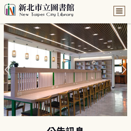
:::
:::