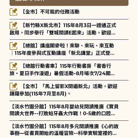
【全市】不可能的任務活動
【新竹縣X新北市】115年8月3日一證通正式
啟用，同步舉行「雙城閱讀E起來」活動，歡迎踴
躍參加(115年8月3日至10月4日)。
【總館】講座開麥啦！來聊、來玩、來互動
｜115年度參與式互動講座「新北講堂」正式登
場！
【總館行動書車】115年行動書房「書香行
旅・夏日手作漫遊」暑假活動-8月場次7/24開始
報名
【全市】「馬上留影X閱遍新北」活動，歡迎
踴躍參加(115年7月至8月)。
【淡水竹圍分館】115年8月嬰幼兒閱讀推廣《寶貝
閱讀大世界--打敗蛀牙蟲大作戰！0-5歲的口腔照
護全攻略》
【淡水竹圍分館】115年8月多元閱讀推廣《心的故
事樹—從書頁開始的溫暖冒險--科學實驗室裡的放