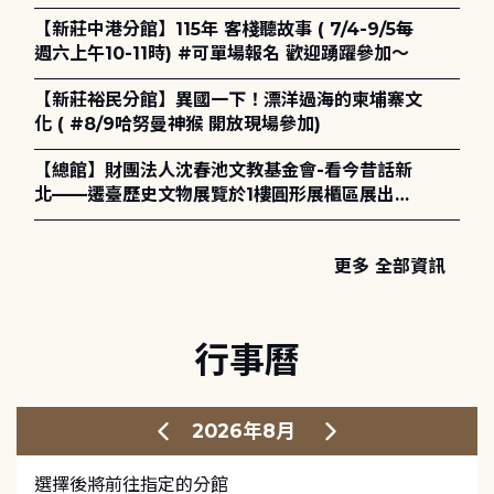
電章魚》
【新莊中港分館】115年 客棧聽故事 ( 7/4-9/5每
週六上午10-11時) #可單場報名 歡迎踴躍參加～
【新莊裕民分館】異國一下！漂洋過海的柬埔寨文
化 ( #8/9哈努曼神猴 開放現場參加)
【總館】財團法人沈春池文教基金會-看今昔話新
北——遷臺歷史文物展覽於1樓圓形展櫃區展出，
歡迎一同觀展！
更多 全部資訊
行事曆
2026年8月
選擇後將前往指定的分館