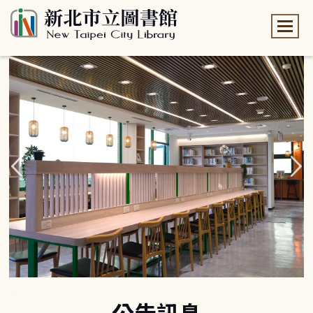
:::
:::