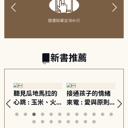
圖書館藏查詢系統
新書推薦
生
聽見瓜地馬拉的
接通孩子的情緒
重
與
心跳 : 玉米、火
來電 : 愛與原則,
關
思
山與信仰, 外交官
建立教養的安定
爆
筆下的現代馬雅
節奏 22個行動練
減