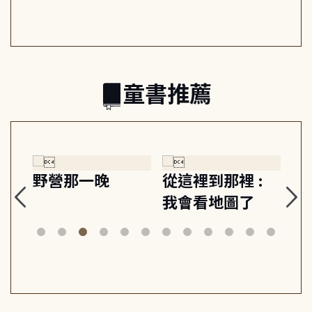
日常與魔幻
習, 走向彼此共好
回
的親子關係
童書推薦
探
野營那一晚
從這裡到那裡 :
狗
的
我會看地圖了
美
案