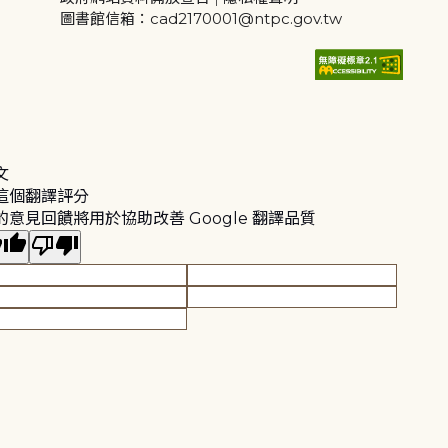
圖書館信箱：cad2170001@ntpc.gov.tw
文
這個翻譯評分
的意見回饋將用於協助改善 Google 翻譯品質