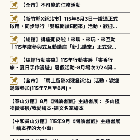
【全市】不可能的任務活動
【新竹縣X新北市】115年8月3日一證通正式
啟用，同步舉行「雙城閱讀E起來」活動，歡迎踴
躍參加(115年8月3日至10月4日)。
【總館】講座開麥啦！來聊、來玩、來互動
｜115年度參與式互動講座「新北講堂」正式登
場！
【總館行動書車】115年行動書房「書香行
旅・夏日手作漫遊」暑假活動-8月場次7/24開始
報名
【全市】「馬上留影X閱遍新北」活動，歡迎
踴躍參加(115年7月至8月)。
【泰山分館】8月《閱讀書籤》主題書展： 多肉植
物微書展/我愛繪本-德文名家繪本
【中和員山分館】115年9月《閱讀書籤》主題書展
「 繪本裡的大小事」