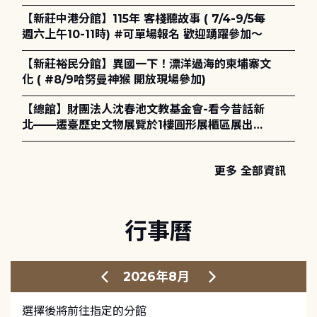
電章魚》
【新莊中港分館】115年 客棧聽故事 ( 7/4-9/5每
週六上午10-11時) #可單場報名 歡迎踴躍參加～
【新莊裕民分館】異國一下！漂洋過海的柬埔寨文
化 ( #8/9哈努曼神猴 開放現場參加)
【總館】財團法人沈春池文教基金會-看今昔話新
北——遷臺歷史文物展覽於1樓圓形展櫃區展出，
歡迎一同觀展！
更多 全部資訊
行事曆
2026年8月
選擇後將前往指定的分館