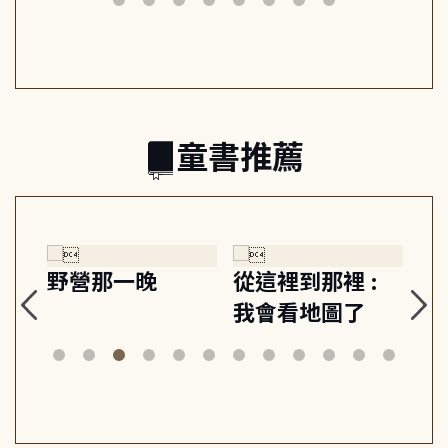
日常與魔幻
習, 走向彼此共好
回
的親子關係
童書推薦
探
野營那一晚
從這裡到那裡 :
狗
的
我會看地圖了
美
案