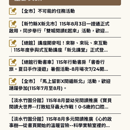
【全市】不可能的任務活動
【新竹縣X新北市】115年8月3日一證通正式
啟用，同步舉行「雙城閱讀E起來」活動，歡迎踴
躍參加(115年8月3日至10月4日)。
【總館】講座開麥啦！來聊、來玩、來互動
｜115年度參與式互動講座「新北講堂」正式登
場！
【總館行動書車】115年行動書房「書香行
旅・夏日手作漫遊」暑假活動-8月場次7/24開始
報名
【全市】「馬上留影X閱遍新北」活動，歡迎
踴躍參加(115年7月至8月)。
【淡水竹圍分館】115年8月嬰幼兒閱讀推廣《寶貝
閱讀大世界--打敗蛀牙蟲大作戰！0-5歲的口腔照
護全攻略》
【淡水竹圍分館】115年8月多元閱讀推廣《心的故
事樹—從書頁開始的溫暖冒險--科學實驗室裡的放