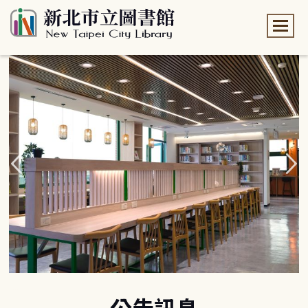
:::
:::