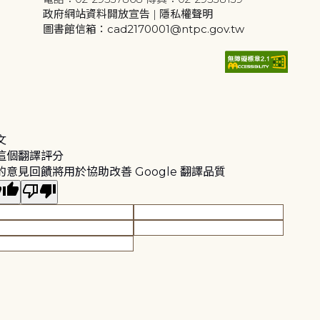
政府網站資料開放宣告
|
隱私權聲明
圖書館信箱：cad2170001@ntpc.gov.tw
文
這個翻譯評分
的意見回饋將用於協助改善 Google 翻譯品質