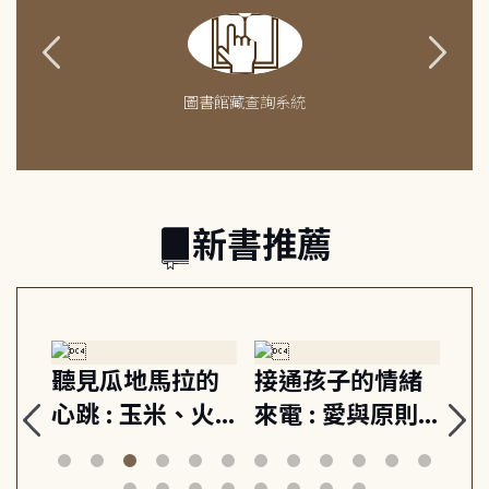
圖書館藏查詢系統
新書推薦
生
聽見瓜地馬拉的
接通孩子的情緒
重
與
心跳 : 玉米、火
來電 : 愛與原則,
關
思
山與信仰, 外交官
建立教養的安定
爆
筆下的現代馬雅
節奏 22個行動練
減