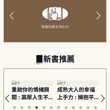
圖書館藏查詢系統
新書推薦
緒
重啟你的情緒開
成熟大人的幸福
伯
則,
關 : 高壓人生不
上手力 : 擁抱平
球
定
爆炸指南, 5分鐘
凡中的每個燦爛
飯