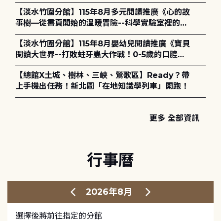
【淡水竹圍分館】115年8月多元閱讀推廣《心的故
事樹—從書頁開始的溫暖冒險--科學實驗室裡的放
電章魚》
【淡水竹圍分館】115年8月嬰幼兒閱讀推廣《寶貝
閱讀大世界--打敗蛀牙蟲大作戰！0-5歲的口腔照
護全攻略》
【總館X土城、樹林、三峽、鶯歌區】Ready？帶
上手機出任務！新北圖「在地知識學列車」開跑！
更多 全部資訊
行事曆
2026年8月
選擇後將前往指定的分館