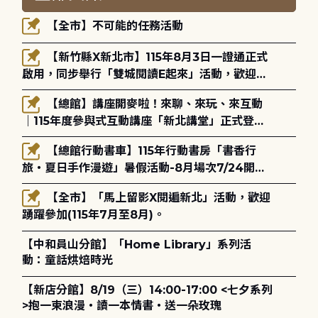
【全市】不可能的任務活動
【新竹縣X新北市】115年8月3日一證通正式
啟用，同步舉行「雙城閱讀E起來」活動，歡迎踴
躍參加(115年8月3日至10月4日)。
【總館】講座開麥啦！來聊、來玩、來互動
｜115年度參與式互動講座「新北講堂」正式登
場！
【總館行動書車】115年行動書房「書香行
旅・夏日手作漫遊」暑假活動-8月場次7/24開始
報名
【全市】「馬上留影X閱遍新北」活動，歡迎
踴躍參加(115年7月至8月)。
【中和員山分館】「Home Library」系列活
動：童話烘焙時光
【新店分館】8/19（三）14:00-17:00 <七夕系列
>抱一束浪漫・讀一本情書・送一朵玫瑰