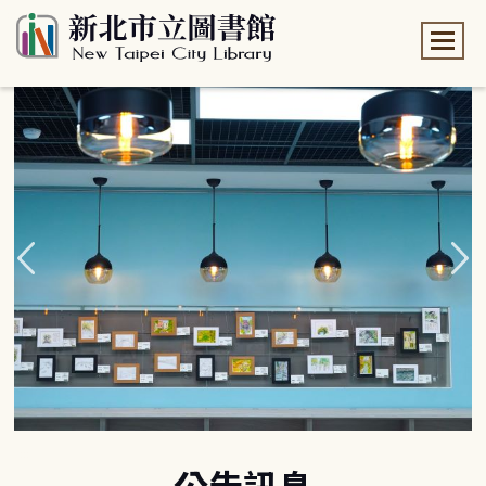
:::
:::