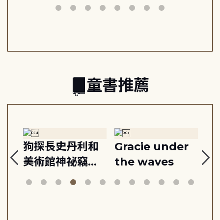
動練
減輕身心壓力, 找
時刻, 給匱乏世代
共好
回生活掌控感
的富足人生解答
之書
童書推薦
:
狗探長史丹利和
Gracie under
Th
美術館神祕竊盜
the waves
bi
案