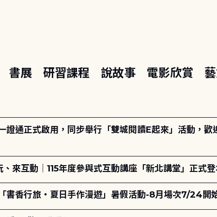
座
書展
研習課程
說故事
電影欣賞
藝
日一證通正式啟用，同步舉行「雙城閱讀E起來」活動，歡迎踴
、來互動｜115年度參與式互動講座「新北講堂」正式登
「書香行旅・夏日手作漫遊」暑假活動-8月場次7/24開