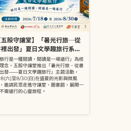
【五股守讓堂】「暑光行旅─從
【全市】《
書裡出發」夏日文學趣旅行系列
事劇首次演出
活動
大小朋友一
旅行是一種閱讀，閱讀是一場遠行」為核
現代家庭已不
理念，五股守讓堂推出「暑光行旅．從書
模式，更多時
出發——夏日文學趣旅行」主題活動，
劇中小智豬爸
/18(六)至8/30(日)在盛夏的光影與微風
動，顛覆「媽
，邀請民眾走進守讓堂、圖書館，展開一
象，藉由小智
不需遠行的心靈旅程。
生活情境，傳
念。