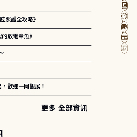
口腔照護全攻略》
裡的放電章魚》
～
出，歡迎一同觀展！
更多 全部資訊
訊