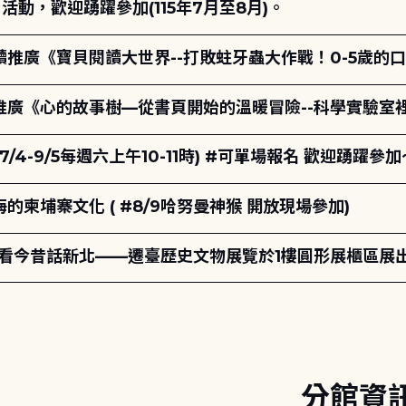
動，歡迎踴躍參加(115年7月至8月)。
讀推廣《寶貝閱讀大世界--打敗蛀牙蟲大作戰！0-5歲的
讀推廣《心的故事樹—從書頁開始的溫暖冒險--科學實驗室
7/4-9/5每週六上午10-11時) #可單場報名 歡迎踴躍參加
柬埔寨文化 ( #8/9哈努曼神猴 開放現場參加)
-看今昔話新北——遷臺歷史文物展覽於1樓圓形展櫃區展
分館資