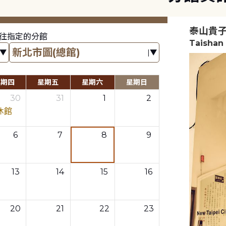
泰山貴
往指定的分館
Taishan 
星期四
星期五
星期六
星期日
30
31
1
2
休館
6
7
8
9
13
14
15
16
20
21
22
23