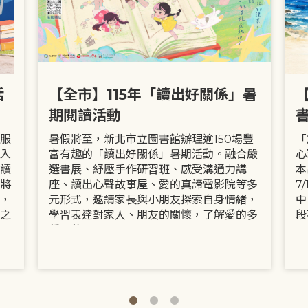
活
【全市】115年「讀出好關係」暑
期閱讀活動
服
暑假將至，新北市立圖書館辦理逾150場豐
「
入
富有趣的「讀出好關係」暑期活動。融合嚴
心
讀
選書展、紓壓手作研習班、感受溝通力講
本
將
座、讀出心聲故事屋、愛的真諦電影院等多
7
，
元形式，邀請家長與小朋友探索自身情緒，
中
之
學習表達對家人、朋友的關懷，了解愛的多
段
種面貌。