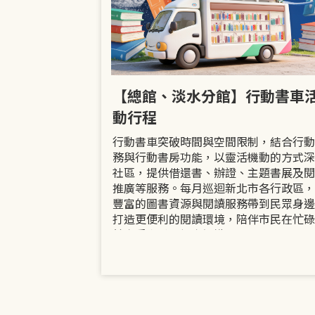
市立圖書館
【總館、淡水分館】行動書車
活動
動行程
共融「閱」平等
行動書車突破時間與空間限制，結合行動
過手作研習、互
務與行動書房功能，以靈活機動的方式深
賞或主題展示等
社區，提供借還書、辦證、主題書展及閱
議題的開放討論
推廣等服務。每月巡迴新北市各行政區，
日起至9月30日
豐富的圖書資源與閱讀服務帶到民眾身邊
打造更便利的閱讀環境，陪伴市民在忙碌
餘享受書香、探索知識。