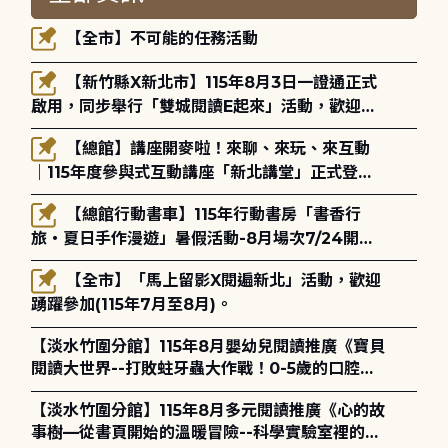
【全市】不可能的任務活動
【新竹縣X新北市】115年8月3日一證通正式
啟用，同步舉行「雙城閱讀E起來」活動，歡迎踴
躍參加(115年8月3日至10月4日)。
【總館】講座開麥啦！來聊、來玩、來互動
｜115年度參與式互動講座「新北講堂」正式登
場！
【總館行動書車】115年行動書房「書香行
旅・夏日手作漫遊」暑假活動-8月場次7/24開始
報名
【全市】「馬上留影X閱遍新北」活動，歡迎
踴躍參加(115年7月至8月)。
【淡水竹圍分館】115年8月嬰幼兒閱讀推廣《寶貝
閱讀大世界--打敗蛀牙蟲大作戰！0-5歲的口腔照
護全攻略》
【淡水竹圍分館】115年8月多元閱讀推廣《心的故
事樹—從書頁開始的溫暖冒險--科學實驗室裡的放