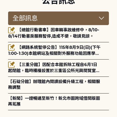
公告訊息
【總館行動書車】因車輛事故維修中，8/10-
8/14行動書房服務暫停,造成不便，敬請見諒。
【網路系統暫停公告】115年8月9日(日)(下午
1:00-1:30)本館網站及相關對外服務功能因應學術
網路升級更新將暫停服務。
【三重分館】因配合本館拆除工程自6月1日
起閉館，臨時櫃檯設置於三重區公所光興閱覽室，
造成不便，敬請見諒。
【石碇分館】辦理館內閱讀設備升級工程，相關服
務調整
【新聞】一證暢通至新竹！新北市圖跨域借閱版圖
再拓展