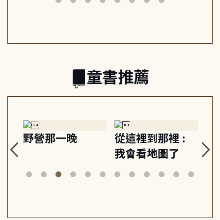
共好
回生活掌控感
的富足人生解答
之書
童書推薦
:
狗探長史丹利和
Gracie under
Th
美術館神祕竊盜
the waves
bi
案