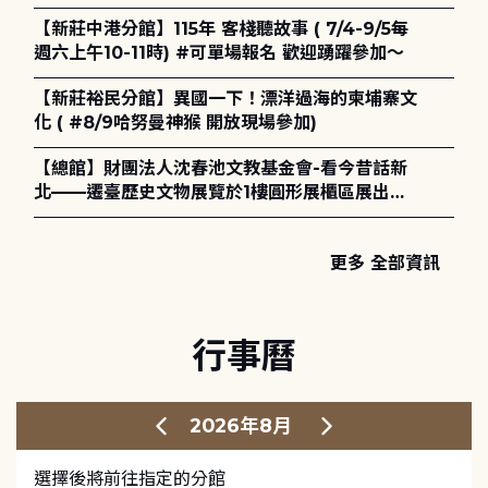
電章魚》
【新莊中港分館】115年 客棧聽故事 ( 7/4-9/5每
週六上午10-11時) #可單場報名 歡迎踴躍參加～
【新莊裕民分館】異國一下！漂洋過海的柬埔寨文
化 ( #8/9哈努曼神猴 開放現場參加)
【總館】財團法人沈春池文教基金會-看今昔話新
北——遷臺歷史文物展覽於1樓圓形展櫃區展出，
歡迎一同觀展！
更多 全部資訊
行事曆
2026年8月
選擇後將前往指定的分館