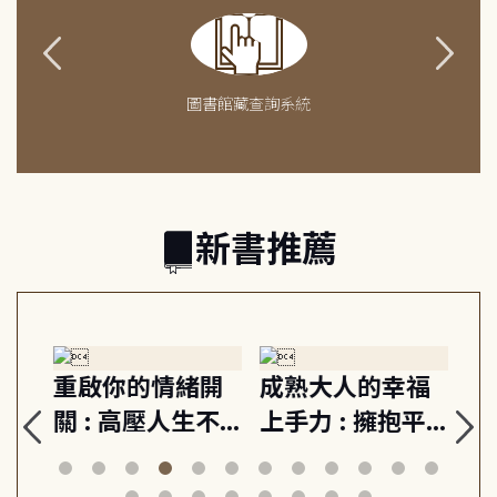
圖書館藏查詢系統
新書推薦
緒
重啟你的情緒開
成熟大人的幸福
伯
則,
關 : 高壓人生不
上手力 : 擁抱平
球
定
爆炸指南, 5分鐘
凡中的每個燦爛
飯
動練
減輕身心壓力, 找
時刻, 給匱乏世代