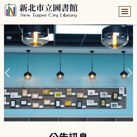
:::
:::