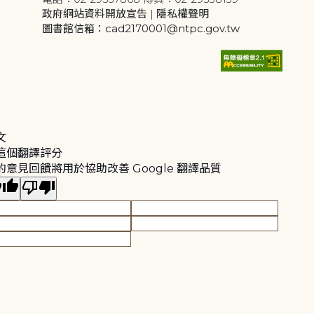
政府網站資料開放宣告
|
隱私權聲明
圖書館信箱：cad2170001@ntpc.gov.tw
文
這個翻譯評分
的意見回饋將用於協助改善 Google 翻譯品質