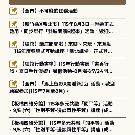
【全市】不可能的任務活動
【新竹縣X新北市】115年8月3日一證通正式
啟用，同步舉行「雙城閱讀E起來」活動，歡迎踴
躍參加(115年8月3日至10月4日)。
【總館】講座開麥啦！來聊、來玩、來互動
｜115年度參與式互動講座「新北講堂」正式登
場！
【總館行動書車】115年行動書房「書香行
旅・夏日手作漫遊」暑假活動-8月場次7/24開始
報名
【全市】「馬上留影X閱遍新北」活動，歡迎
踴躍參加(115年7月至8月)。
【板橋四維分館】115年多元共融「閱平等」活動
- 9/5 (六)「性別平等-漫談兩性平等」講座 (成人
講座) ◎ 8/1 (六) 14:00 開始報名
【板橋四維分館】 115年多元共融「閱平等」活動
- 9/5 (六)「性別平等-漫談兩性平等」講座 (成人