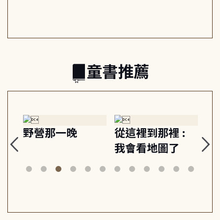
日常與魔幻
習, 走向彼此共好
回
的親子關係
童書推薦
探
野營那一晚
從這裡到那裡 :
狗
的
我會看地圖了
美
案