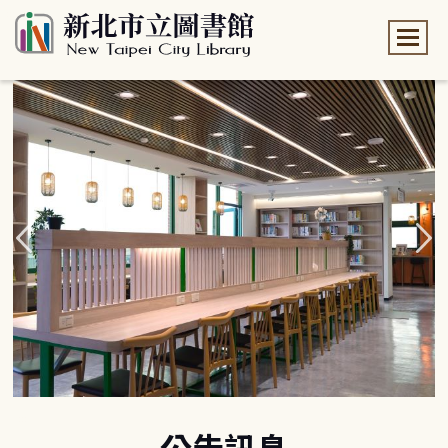
:::
:::