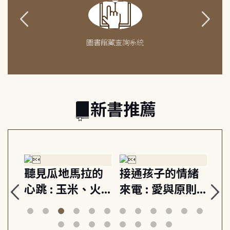
圖書館藏查詢系統
新書推薦
生
聽見瓜地馬拉的
接通孩子的情緒
重
與
心跳 : 玉米、火
來電 : 愛與原則,
關
思
山與信仰, 外交官
建立教養的安定
爆
筆下的現代馬雅
節奏 22個行動練
減