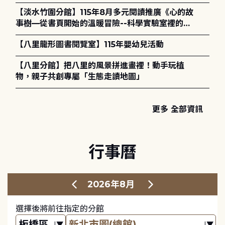
講座) ◎ 8/1 (六) 14:00 開始報名
【淡水竹圍分館】115年8月多元閱讀推廣《心的故
事樹—從書頁開始的溫暖冒險--科學實驗室裡的放
電章魚》
【八里龍形圖書閱覽室】115年嬰幼兒活動
【八里分館】把八里的風景拼進畫裡！動手玩植
物，親子共創專屬「生態走讀地圖」
更多 全部資訊
行事曆
2026年8月
選擇後將前往指定的分館