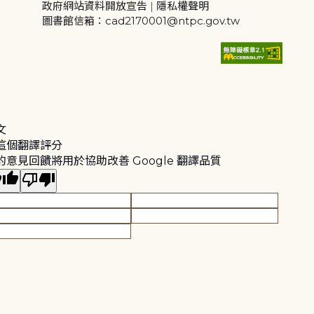
政府網站資料開放宣告
|
隱私權聲明
圖書館信箱：cad2170001@ntpc.gov.tw
文
這個翻譯評分
的意見回饋將用於協助改善 Google 翻譯品質