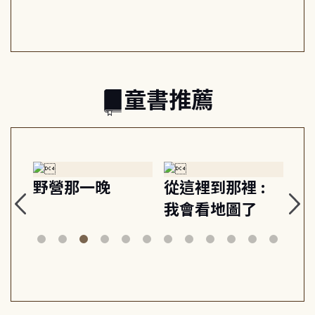
日常與魔幻
習, 走向彼此共好
回
的親子關係
童書推薦
探
野營那一晚
從這裡到那裡 :
狗
的
我會看地圖了
美
案