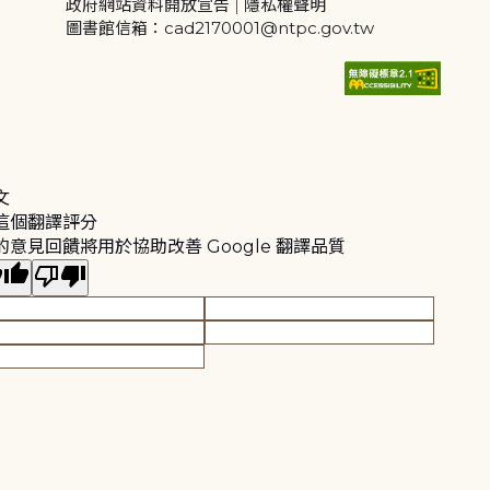
政府網站資料開放宣告
|
隱私權聲明
圖書館信箱：cad2170001@ntpc.gov.tw
文
這個翻譯評分
的意見回饋將用於協助改善 Google 翻譯品質