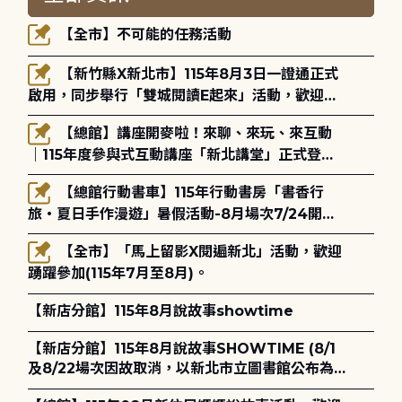
【全市】不可能的任務活動
【新竹縣X新北市】115年8月3日一證通正式
啟用，同步舉行「雙城閱讀E起來」活動，歡迎踴
躍參加(115年8月3日至10月4日)。
【總館】講座開麥啦！來聊、來玩、來互動
｜115年度參與式互動講座「新北講堂」正式登
場！
【總館行動書車】115年行動書房「書香行
旅・夏日手作漫遊」暑假活動-8月場次7/24開始
報名
【全市】「馬上留影X閱遍新北」活動，歡迎
踴躍參加(115年7月至8月)。
【新店分館】115年8月說故事showtime
【新店分館】115年8月說故事SHOWTIME (8/1
及8/22場次因故取消，以新北市立圖書館公布為
主)