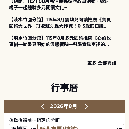
【總館】115年08月新住民媽媽說故事活動，歡迎
親子一起體驗多元閱讀文化~
【淡水竹圍分館】115年8月嬰幼兒閱讀推廣《寶貝
閱讀大世界--打敗蛀牙蟲大作戰！0-5歲的口腔照
護全攻略》
【淡水竹圍分館】115年8月多元閱讀推廣《心的故
事樹—從書頁開始的溫暖冒險--科學實驗室裡的放
電章魚》
更多 全部資訊
行事曆
2026年8月
選擇後將前往指定的分館