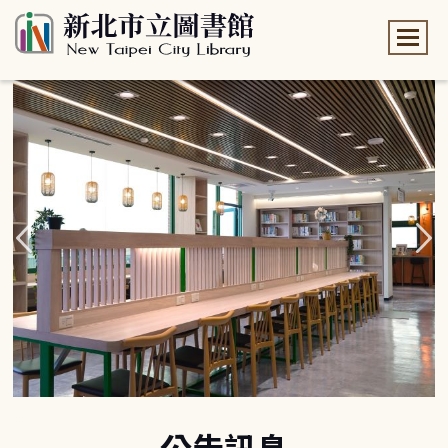
:::
:::