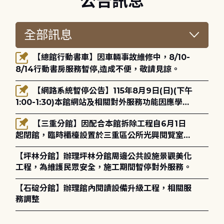
公告訊息
【總館行動書車】因車輛事故維修中，8/10-
8/14行動書房服務暫停,造成不便，敬請見諒。
【網路系統暫停公告】115年8月9日(日)(下午
1:00-1:30)本館網站及相關對外服務功能因應學術
網路升級更新將暫停服務。
【三重分館】因配合本館拆除工程自6月1日
起閉館，臨時櫃檯設置於三重區公所光興閱覽室，
造成不便，敬請見諒。
【坪林分館】辦理坪林分館周邊公共設施景觀美化
工程，為維護民眾安全，施工期間暫停對外服務。
【石碇分館】辦理館內閱讀設備升級工程，相關服
務調整