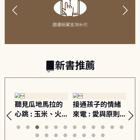
圖書館藏查詢系統
新書推薦
生
聽見瓜地馬拉的
接通孩子的情緒
重
與
心跳 : 玉米、火
來電 : 愛與原則,
關
思
山與信仰, 外交官
建立教養的安定
爆
筆下的現代馬雅
節奏 22個行動練
減