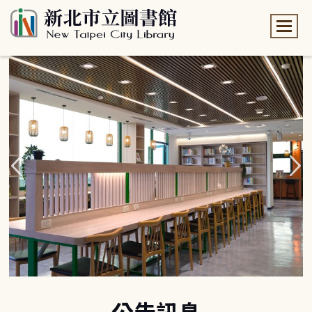
:::
:::