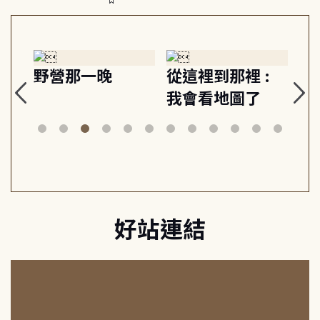
探
野營那一晚
從這裡到那裡 :
狗
的
我會看地圖了
美
案
好站連結