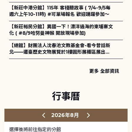
電章魚》
【新莊中港分館】115年 客棧聽故事 ( 7/4-9/5每
週六上午10-11時) #可單場報名 歡迎踴躍參加～
【新莊裕民分館】異國一下！漂洋過海的柬埔寨文
化 ( #8/9哈努曼神猴 開放現場參加)
【總館】財團法人沈春池文教基金會-看今昔話新
北——遷臺歷史文物展覽於1樓圓形展櫃區展出，
歡迎一同觀展！
更多 全部資訊
行事曆
2026年8月
選擇後將前往指定的分館