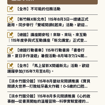
【全市】不可能的任務活動
【新竹縣X新北市】115年8月3日一證通正式
啟用，同步舉行「雙城閱讀E起來」活動，歡迎踴
躍參加(115年8月3日至10月4日)。
【總館】講座開麥啦！來聊、來玩、來互動
｜115年度參與式互動講座「新北講堂」正式登
場！
【總館行動書車】115年行動書房「書香行
旅・夏日手作漫遊」暑假活動-8月場次7/24開始
報名
【全市】「馬上留影X閱遍新北」活動，歡迎
踴躍參加(115年7月至8月)。
【淡水竹圍分館】115年8月嬰幼兒閱讀推廣《寶貝
閱讀大世界--打敗蛀牙蟲大作戰！0-5歲的口腔照
護全攻略》
【淡水竹圍分館】115年8月多元閱讀推廣《心的故
事樹—從書頁開始的溫暖冒險--科學實驗室裡的放