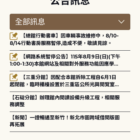
公告訊息
【總館行動書車】因車輛事故維修中，8/10-
8/14行動書房服務暫停,造成不便，敬請見諒。
【網路系統暫停公告】115年8月9日(日)(下午
1:00-1:30)本館網站及相關對外服務功能因應學術
網路升級更新將暫停服務。
【三重分館】因配合本館拆除工程自6月1日
起閉館，臨時櫃檯設置於三重區公所光興閱覽室，
造成不便，敬請見諒。
【石碇分館】辦理館內閱讀設備升級工程，相關服
務調整
【新聞】一證暢通至新竹！新北市圖跨域借閱版圖
再拓展