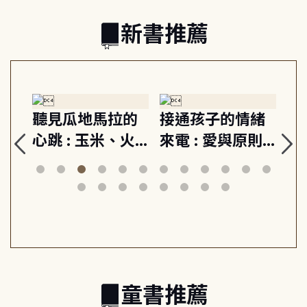
新書推薦
生
聽見瓜地馬拉的
接通孩子的情緒
重
與
心跳 : 玉米、火
來電 : 愛與原則,
關
思
山與信仰, 外交官
建立教養的安定
爆
筆下的現代馬雅
節奏 22個行動練
減
日常與魔幻
習, 走向彼此共好
回
的親子關係
童書推薦