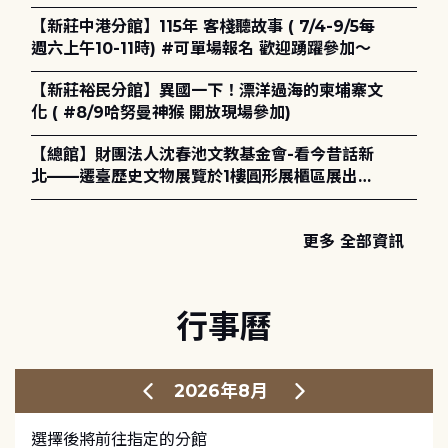
護全攻略》
【新莊中港分館】115年 客棧聽故事 ( 7/4-9/5每
週六上午10-11時) #可單場報名 歡迎踴躍參加～
【新莊裕民分館】異國一下！漂洋過海的柬埔寨文
化 ( #8/9哈努曼神猴 開放現場參加)
【總館】財團法人沈春池文教基金會-看今昔話新
北——遷臺歷史文物展覽於1樓圓形展櫃區展出，
歡迎一同觀展！
更多 全部資訊
行事曆
2026年8月
選擇後將前往指定的分館