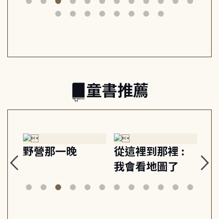
筆下的現代馬雅
節奏 22個行動練
減
日常與魔幻
習, 走向彼此共好
回
的親子關係
童書推薦
探
野營那一晚
從這裡到那裡 :
狗
的
我會看地圖了
美
案