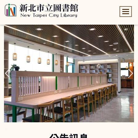
:::
:::