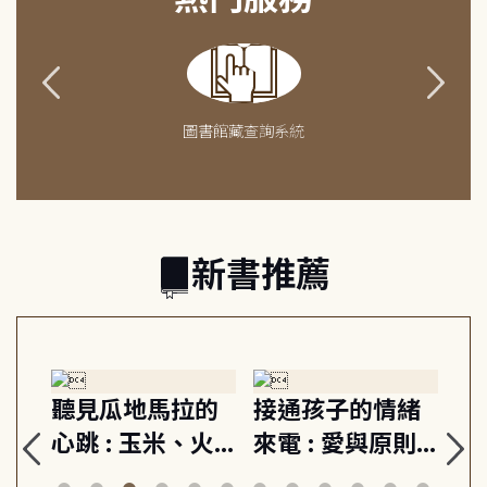
圖書館藏查詢系統
新書推薦
生
聽見瓜地馬拉的
接通孩子的情緒
重
與
心跳 : 玉米、火
來電 : 愛與原則,
關
思
山與信仰, 外交官
建立教養的安定
爆