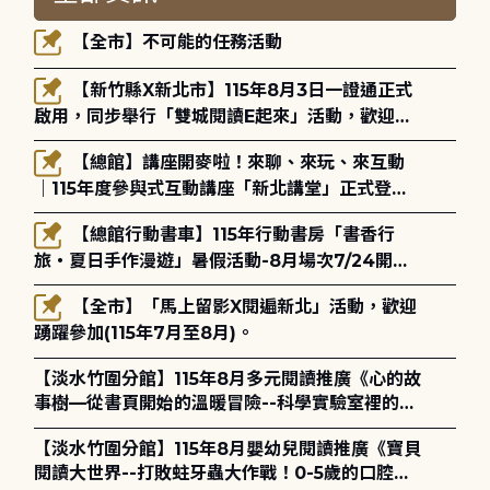
【全市】不可能的任務活動
【新竹縣X新北市】115年8月3日一證通正式
啟用，同步舉行「雙城閱讀E起來」活動，歡迎踴
躍參加(115年8月3日至10月4日)。
【總館】講座開麥啦！來聊、來玩、來互動
｜115年度參與式互動講座「新北講堂」正式登
場！
【總館行動書車】115年行動書房「書香行
旅・夏日手作漫遊」暑假活動-8月場次7/24開始
報名
【全市】「馬上留影X閱遍新北」活動，歡迎
踴躍參加(115年7月至8月)。
【淡水竹圍分館】115年8月多元閱讀推廣《心的故
事樹—從書頁開始的溫暖冒險--科學實驗室裡的放
電章魚》
【淡水竹圍分館】115年8月嬰幼兒閱讀推廣《寶貝
閱讀大世界--打敗蛀牙蟲大作戰！0-5歲的口腔照