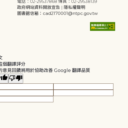
電話：02-29537868 傳真：02-29538139
政府網站資料開放宣告
|
隱私權聲明
圖書館信箱：cad2170001@ntpc.gov.tw
文
這個翻譯評分
的意見回饋將用於協助改善 Google 翻譯品質