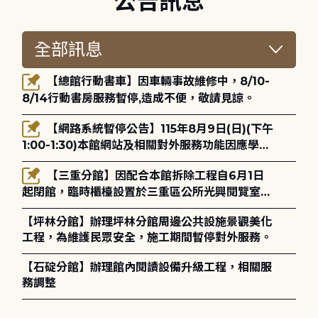
公告訊息
【總館行動書車】因車輛事故維修中，8/10-
8/14行動書房服務暫停,造成不便，敬請見諒。
【網路系統暫停公告】115年8月9日(日)(下午
1:00-1:30)本館網站及相關對外服務功能因應學術
網路升級更新將暫停服務。
【三重分館】因配合本館拆除工程自6月1日
起閉館，臨時櫃檯設置於三重區公所光興閱覽室，
造成不便，敬請見諒。
【坪林分館】辦理坪林分館周邊公共設施景觀美化
工程，為維護民眾安全，施工期間暫停對外服務。
【石碇分館】辦理館內閱讀設備升級工程，相關服
務調整