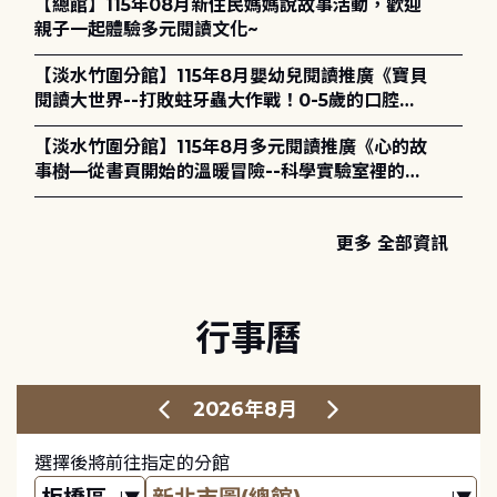
【總館】115年08月新住民媽媽說故事活動，歡迎
親子一起體驗多元閱讀文化~
【淡水竹圍分館】115年8月嬰幼兒閱讀推廣《寶貝
閱讀大世界--打敗蛀牙蟲大作戰！0-5歲的口腔照
護全攻略》
【淡水竹圍分館】115年8月多元閱讀推廣《心的故
事樹—從書頁開始的溫暖冒險--科學實驗室裡的放
電章魚》
更多 全部資訊
行事曆
2026年8月
選擇後將前往指定的分館