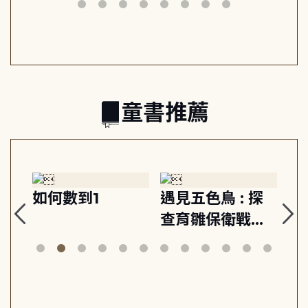
筆下的現代馬雅
節奏 22個行動練
日常與魔幻
習, 走向彼此共好
的親子關係
童書推薦
如何數到1
遇見五色鳥 : 探
野
查育雛保衛戰的
林間散步