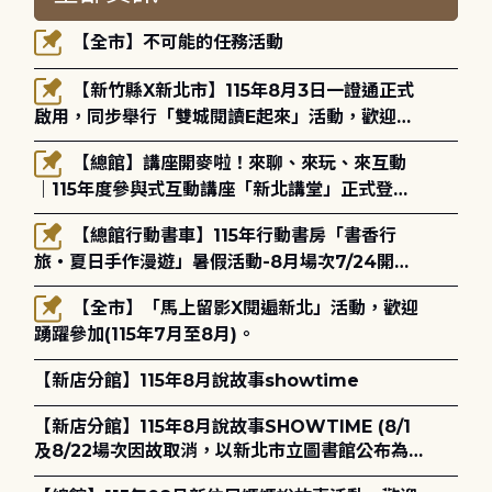
【全市】不可能的任務活動
【新竹縣X新北市】115年8月3日一證通正式
啟用，同步舉行「雙城閱讀E起來」活動，歡迎踴
躍參加(115年8月3日至10月4日)。
【總館】講座開麥啦！來聊、來玩、來互動
｜115年度參與式互動講座「新北講堂」正式登
場！
【總館行動書車】115年行動書房「書香行
旅・夏日手作漫遊」暑假活動-8月場次7/24開始
報名
【全市】「馬上留影X閱遍新北」活動，歡迎
踴躍參加(115年7月至8月)。
【新店分館】115年8月說故事showtime
【新店分館】115年8月說故事SHOWTIME (8/1
及8/22場次因故取消，以新北市立圖書館公布為
主)