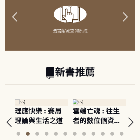
圖書館藏查詢系統
新書推薦
往生
聽見瓜地馬拉的
接通孩子的情緒
資與
心跳 : 玉米、火
來電 : 愛與原則,
命思
山與信仰, 外交官
建立教養的安定