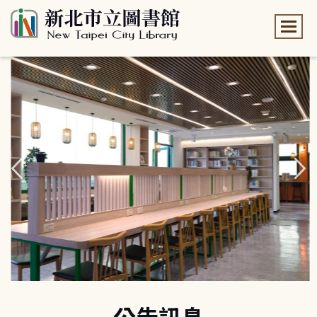
:::
:::