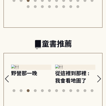
筆下的現代馬雅
節奏 22個行動練
減
日常與魔幻
習, 走向彼此共好
回
的親子關係
童書推薦
探
野營那一晚
從這裡到那裡 :
狗
的
我會看地圖了
美
案