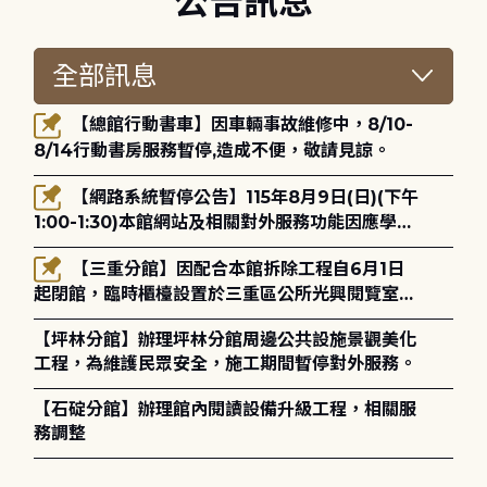
公告訊息
【總館行動書車】因車輛事故維修中，8/10-
8/14行動書房服務暫停,造成不便，敬請見諒。
【網路系統暫停公告】115年8月9日(日)(下午
1:00-1:30)本館網站及相關對外服務功能因應學術
網路升級更新將暫停服務。
【三重分館】因配合本館拆除工程自6月1日
起閉館，臨時櫃檯設置於三重區公所光興閱覽室，
造成不便，敬請見諒。
【坪林分館】辦理坪林分館周邊公共設施景觀美化
工程，為維護民眾安全，施工期間暫停對外服務。
【石碇分館】辦理館內閱讀設備升級工程，相關服
務調整