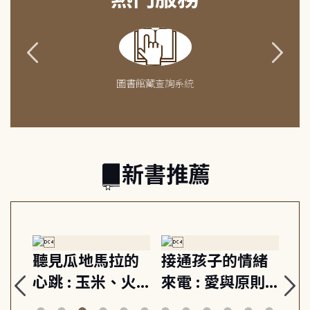
圖書館藏查詢系統
新書推薦
生
聽見瓜地馬拉的
接通孩子的情緒
重
與
心跳 : 玉米、火
來電 : 愛與原則,
關
思
山與信仰, 外交官
建立教養的安定
爆