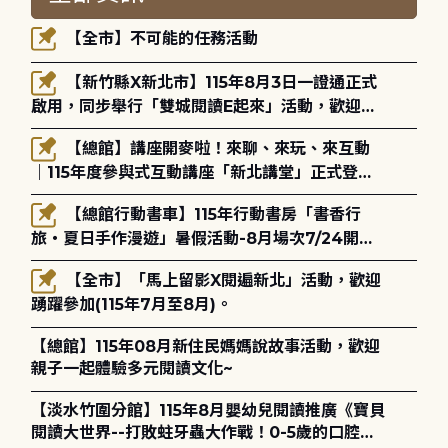
【全市】不可能的任務活動
【新竹縣X新北市】115年8月3日一證通正式
啟用，同步舉行「雙城閱讀E起來」活動，歡迎踴
躍參加(115年8月3日至10月4日)。
【總館】講座開麥啦！來聊、來玩、來互動
｜115年度參與式互動講座「新北講堂」正式登
場！
【總館行動書車】115年行動書房「書香行
旅・夏日手作漫遊」暑假活動-8月場次7/24開始
報名
【全市】「馬上留影X閱遍新北」活動，歡迎
踴躍參加(115年7月至8月)。
【總館】115年08月新住民媽媽說故事活動，歡迎
親子一起體驗多元閱讀文化~
【淡水竹圍分館】115年8月嬰幼兒閱讀推廣《寶貝
閱讀大世界--打敗蛀牙蟲大作戰！0-5歲的口腔照