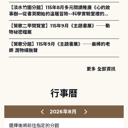
護全攻略》
【淡水竹圍分館】115年8月多元閱讀推廣《心的故
事樹—從書頁開始的溫暖冒險--科學實驗室裡的放
電章魚》
【鶯歌二甲閱覽室】115年9月《主題書展》──動
物祕密檔案
【鶯歌分館】115年9月《主題書展》──最棒的老
師 潤物細無聲
更多 全部資訊
行事曆
2026年8月
選擇後將前往指定的分館