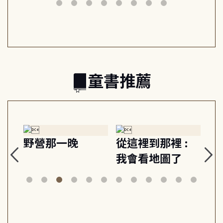
筆下的現代馬雅
節奏 22個行動練
減
日常與魔幻
習, 走向彼此共好
回
的親子關係
童書推薦
探
野營那一晚
從這裡到那裡 :
狗
的
我會看地圖了
美
案