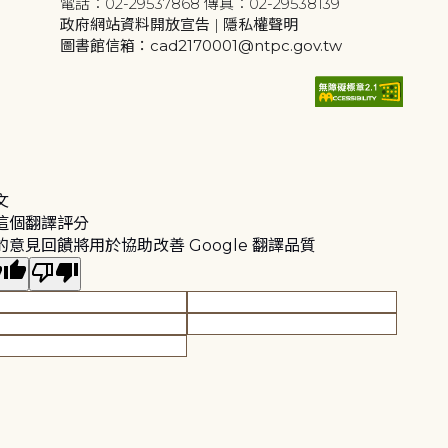
電話：02-29537868 傳真：02-29538139
政府網站資料開放宣告
|
隱私權聲明
圖書館信箱：cad2170001@ntpc.gov.tw
文
這個翻譯評分
的意見回饋將用於協助改善 Google 翻譯品質