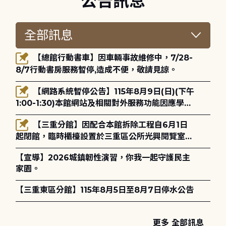
公告訊息
【總館行動書車】因車輛事故維修中，7/28-
8/7行動書房服務暫停,造成不便，敬請見諒。
【網路系統暫停公告】115年8月9日(日)(下午
1:00-1:30)本館網站及相關對外服務功能因應學術
網路升級更新將暫停服務。
【三重分館】因配合本館拆除工程自6月1日
起閉館，臨時櫃檯設置於三重區公所光興閱覽室，
造成不便，敬請見諒。
【宣導】2026城鎮韌性演習，你我一起守護民主
家園。
【三重東區分館】115年8月5日至8月7日停水公告
更多 全部訊息