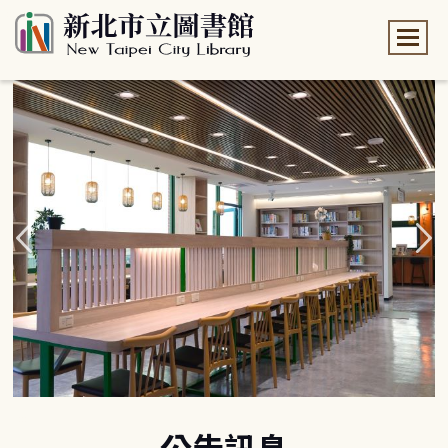
:::
:::