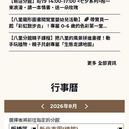
【新店分館】8/19 14:00-17:00 <七夕系列>抱一
策、領導與管理】主題特刊稿件至2027年6月1日
束浪漫・讀一本情書・送一朵玫瑰
止，歡迎踴躍投稿。
【八里龍形圖書閱覽室嬰幼兒活動】 🌈 帶寶貝一
起「彩虹散步去」！專屬 0-6 歲的色彩第一堂美
學課來囉！ ✨
【八里分館親子課程】把八里的風景拼進畫裡！動
手玩植物，親子共創專屬「生態走讀地圖」
更多 全部資訊
行事曆
2026年8月
選擇後將前往指定的分館