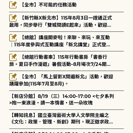
【全市】不可能的任務活動
【新竹縣X新北市】115年8月3日一證通正式
啟用，同步舉行「雙城閱讀E起來」活動，歡迎踴
躍參加(115年8月3日至10月4日)。
【總館】講座開麥啦！來聊、來玩、來互動
｜115年度參與式互動講座「新北講堂」正式登
場！
【總館行動書車】115年行動書房「書香行
旅・夏日手作漫遊」暑假活動-8月場次7/24開始
報名
【全市】「馬上留影X閱遍新北」活動，歡迎
踴躍參加(115年7月至8月)。
【新店分館】8/19（三）14:00-17:00 <七夕系列
>抱一束浪漫・讀一本情書・送一朵玫瑰
【轉知訊息】國立臺灣藝術大學人文學院主編之
《文化：政策．管理．新創》期刊，現正徵求政策
評論、書評及【邁向具回應力的博物館治理：政