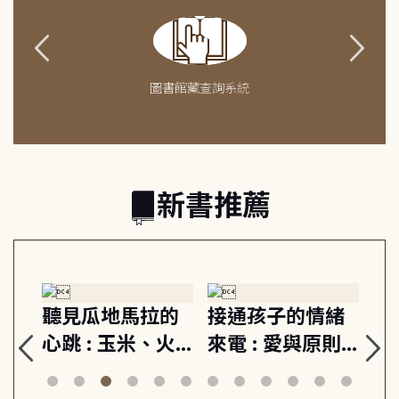
圖書館藏查詢系統
新書推薦
生
聽見瓜地馬拉的
接通孩子的情緒
重
與
心跳 : 玉米、火
來電 : 愛與原則,
關
思
山與信仰, 外交官
建立教養的安定
爆