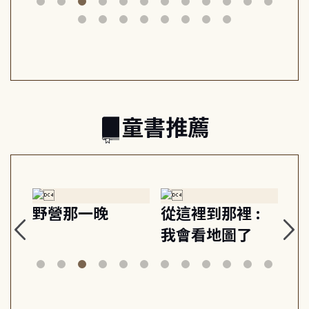
筆下的現代馬雅
節奏 22個行動練
減
日常與魔幻
習, 走向彼此共好
回
的親子關係
童書推薦
探
野營那一晚
從這裡到那裡 :
狗
的
我會看地圖了
美
案