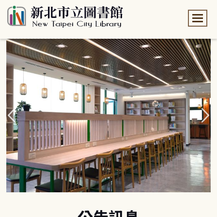
:::
:::