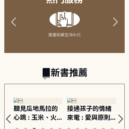
圖書館藏查詢系統
新書推薦
生
聽見瓜地馬拉的
接通孩子的情緒
重
與
心跳 : 玉米、火
來電 : 愛與原則,
關
思
山與信仰, 外交官
建立教養的安定
爆