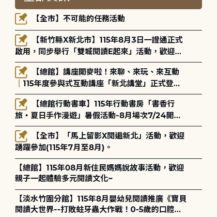
【全市】不可能的任務活動
【新竹縣X新北市】115年8月3日一證通正式
啟用，同步舉行「雙城閱讀E起來」活動，歡迎踴
躍參加(115年8月3日至10月4日)。
【總館】講座開麥啦！來聊、來玩、來互動
｜115年度參與式互動講座「新北講堂」正式登
場！
【總館行動書車】115年行動書房「書香行
旅・夏日手作漫遊」暑假活動-8月場次7/24開始
報名
【全市】「馬上留影X閱遍新北」活動，歡迎
踴躍參加(115年7月至8月)。
【總館】115年08月新住民媽媽說故事活動，歡迎
親子一起體驗多元閱讀文化~
【淡水竹圍分館】115年8月嬰幼兒閱讀推廣《寶貝
閱讀大世界--打敗蛀牙蟲大作戰！0-5歲的口腔照