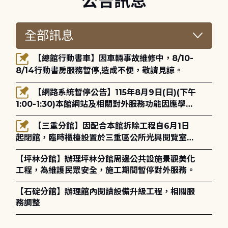
公告訊息
【總館行動書車】因車輛事故維修中，8/10-
8/14行動書房服務暫停,造成不便，敬請見諒。
【網路系統暫停公告】115年8月9日(日)(下午
1:00-1:30)本館網站及相關對外服務功能因應學術
網路升級更新將暫停服務。
【三重分館】因配合本館拆除工程自6月1日
起閉館，臨時櫃檯設置於三重區公所光興閱覽室，
造成不便，敬請見諒。
【坪林分館】辦理坪林分館周邊公共設施景觀美化
工程，為維護民眾安全，施工期間暫停對外服務。
【石碇分館】辦理館內閱讀設備升級工程，相關服
務調整