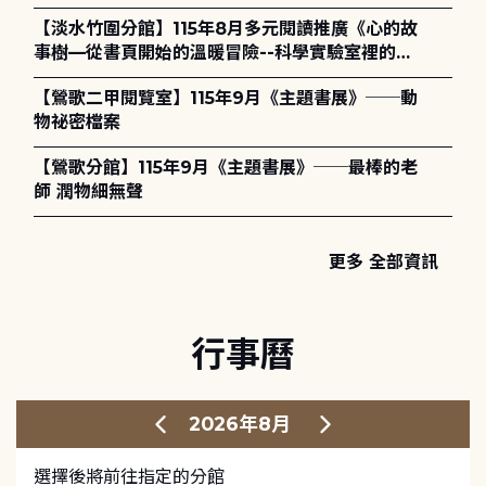
護全攻略》
【淡水竹圍分館】115年8月多元閱讀推廣《心的故
事樹—從書頁開始的溫暖冒險--科學實驗室裡的放
電章魚》
【鶯歌二甲閱覽室】115年9月《主題書展》──動
物祕密檔案
【鶯歌分館】115年9月《主題書展》──最棒的老
師 潤物細無聲
更多 全部資訊
行事曆
2026年8月
選擇後將前往指定的分館