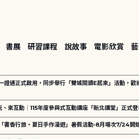
座
書展
研習課程
說故事
電影欣賞
藝
日一證通正式啟用，同步舉行「雙城閱讀E起來」活動，歡迎踴
、來互動｜115年度參與式互動講座「新北講堂」正式登
「書香行旅・夏日手作漫遊」暑假活動-8月場次7/24開