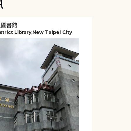
訊
立圖書館
strict Library,New Taipei City