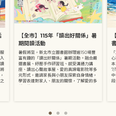
活
【全市】115年「讀出好關係」暑
期閱讀活動
服
暑假將至，新北市立圖書館辦理逾150場豐
「
入
富有趣的「讀出好關係」暑期活動。融合嚴
心
讀
選書展、紓壓手作研習班、感受溝通力講
本
將
座、讀出心聲故事屋、愛的真諦電影院等多
7
，
元形式，邀請家長與小朋友探索自身情緒，
中
之
學習表達對家人、朋友的關懷，了解愛的多
段
種面貌。