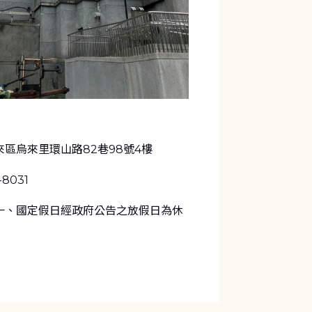
區烏來里環山路82巷98號4樓
1-8031
一、國定假日經政府公告之放假日為休