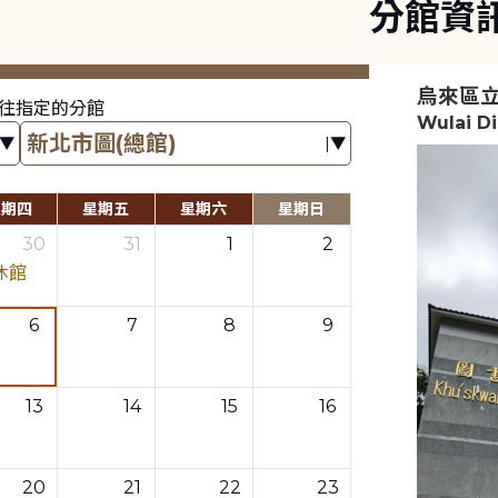
分館資
烏來區
往指定的分館
Wulai Di
星期四
星期五
星期六
星期日
30
31
1
2
休館
6
7
8
9
13
14
15
16
20
21
22
23