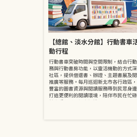
市立圖書館
【總館、淡水分館】行動書車
活動
動行程
共融「閱」平等
行動書車突破時間與空間限制，結合行動
過手作研習、互
務與行動書房功能，以靈活機動的方式深
賞或主題展示等
社區，提供借還書、辦證、主題書展及閱
議題的開放討論
推廣等服務。每月巡迴新北市各行政區，
日起至9月30日
豐富的圖書資源與閱讀服務帶到民眾身邊
打造更便利的閱讀環境，陪伴市民在忙碌
餘享受書香、探索知識。