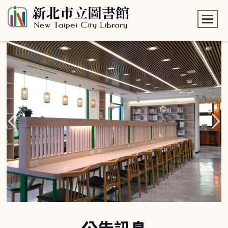
:::
:::