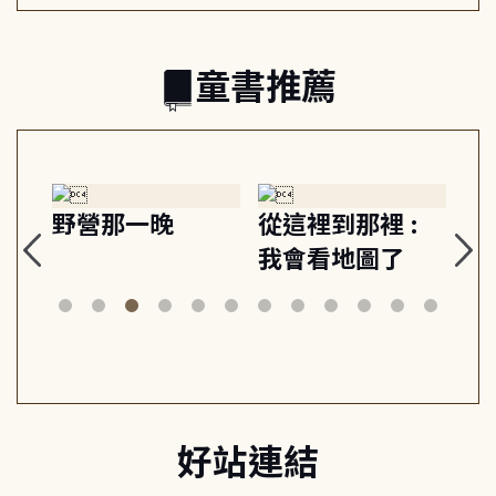
童書推薦
探
野營那一晚
從這裡到那裡 :
狗
的
我會看地圖了
美
案
好站連結