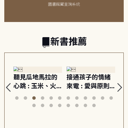
圖書館藏查詢系統
新書推薦
生
聽見瓜地馬拉的
接通孩子的情緒
重
與
心跳 : 玉米、火
來電 : 愛與原則,
關
思
山與信仰, 外交官
建立教養的安定
爆
筆下的現代馬雅
節奏 22個行動練
減
日常與魔幻
習, 走向彼此共好
回
的親子關係