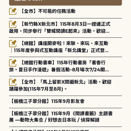
【全市】不可能的任務活動
【新竹縣X新北市】115年8月3日一證通正式
啟用，同步舉行「雙城閱讀E起來」活動，歡迎踴
躍參加(115年8月3日至10月4日)。
【總館】講座開麥啦！來聊、來玩、來互動
｜115年度參與式互動講座「新北講堂」正式登
場！
【總館行動書車】115年行動書房「書香行
旅・夏日手作漫遊」暑假活動-8月場次7/24開始
報名
【全市】「馬上留影X閱遍新北」活動，歡迎
踴躍參加(115年7月至8月)。
【板橋江子翠分館】115年9月影友會
【板橋江子翠分館】115年9月《閱讀書籤》主題書
展 —動物大集合 / 好想去日本玩 / 偵探解謎