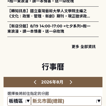
>抱一束浪漫・讀一本情書・送一朵玫瑰
【轉知訊息】國立臺灣藝術大學人文學院主編之
《文化：政策．管理．新創》期刊，現正徵求政策
評論、書評及【邁向具回應力的博物館治理：政
【新店分館】8/19 14:00-17:00 <七夕系列>抱一
策、領導與管理】主題特刊稿件至2027年6月1日
束浪漫・讀一本情書・送一朵玫瑰
止，歡迎踴躍投稿。
更多 全部資訊
行事曆
2026年8月
選擇後將前往指定的分館