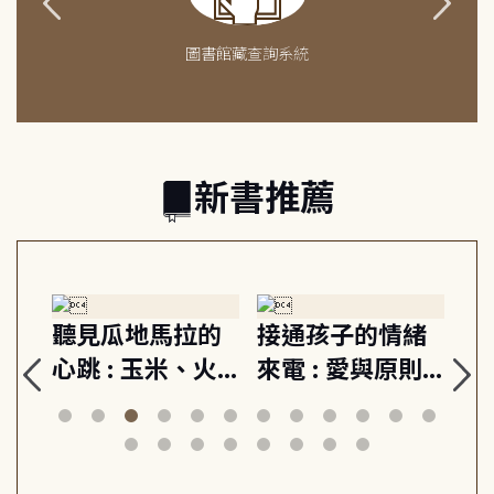
圖書館藏查詢系統
新書推薦
生
聽見瓜地馬拉的
接通孩子的情緒
重
與
心跳 : 玉米、火
來電 : 愛與原則,
關
思
山與信仰, 外交官
建立教養的安定
爆
筆下的現代馬雅
節奏 22個行動練
減
日常與魔幻
習, 走向彼此共好
回