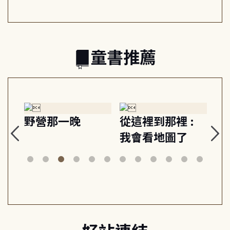
的親子關係
童書推薦
探
野營那一晚
從這裡到那裡 :
狗
的
我會看地圖了
美
案