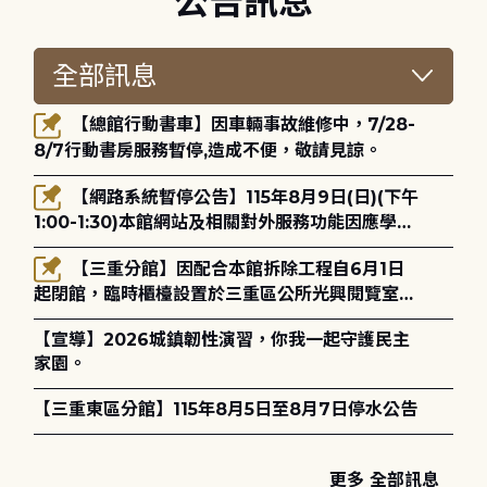
公告訊息
【總館行動書車】因車輛事故維修中，7/28-
8/7行動書房服務暫停,造成不便，敬請見諒。
【網路系統暫停公告】115年8月9日(日)(下午
1:00-1:30)本館網站及相關對外服務功能因應學術
網路升級更新將暫停服務。
【三重分館】因配合本館拆除工程自6月1日
起閉館，臨時櫃檯設置於三重區公所光興閱覽室，
造成不便，敬請見諒。
【宣導】2026城鎮韌性演習，你我一起守護民主
家園。
【三重東區分館】115年8月5日至8月7日停水公告
更多 全部訊息