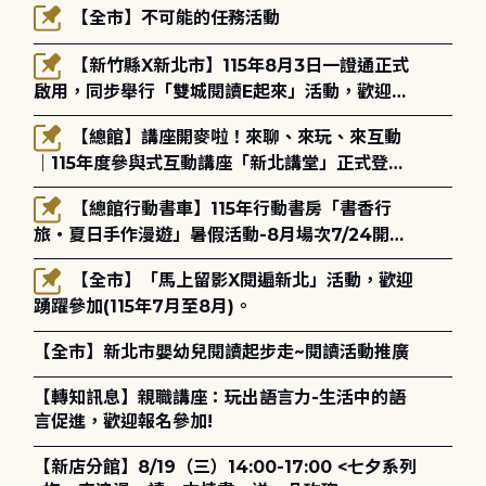
【全市】不可能的任務活動
【新竹縣X新北市】115年8月3日一證通正式
啟用，同步舉行「雙城閱讀E起來」活動，歡迎踴
躍參加(115年8月3日至10月4日)。
【總館】講座開麥啦！來聊、來玩、來互動
｜115年度參與式互動講座「新北講堂」正式登
場！
【總館行動書車】115年行動書房「書香行
旅・夏日手作漫遊」暑假活動-8月場次7/24開始
報名
【全市】「馬上留影X閱遍新北」活動，歡迎
踴躍參加(115年7月至8月)。
【全市】新北市嬰幼兒閱讀起步走~閱讀活動推廣
【轉知訊息】親職講座：玩出語言力-生活中的語
言促進，歡迎報名參加!
【新店分館】8/19（三）14:00-17:00 <七夕系列