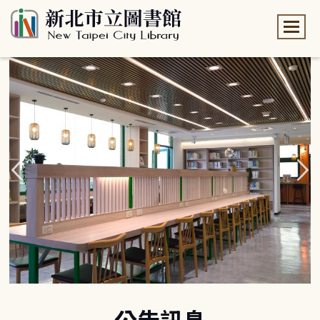
:::
:::