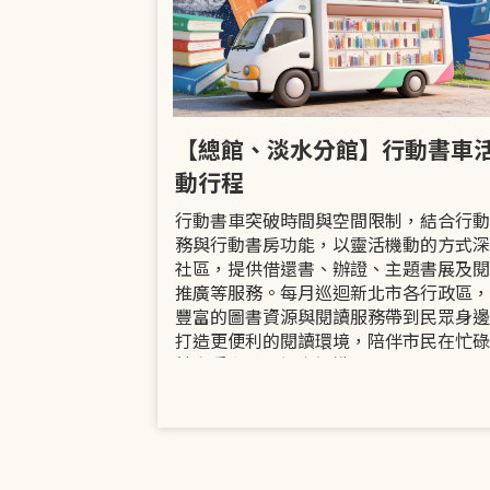
市立圖書館
【總館、淡水分館】行動書車
活動
動行程
共融「閱」平等
行動書車突破時間與空間限制，結合行動
過手作研習、互
務與行動書房功能，以靈活機動的方式深
賞或主題展示等
社區，提供借還書、辦證、主題書展及閱
議題的開放討論
推廣等服務。每月巡迴新北市各行政區，
日起至9月30日
豐富的圖書資源與閱讀服務帶到民眾身邊
打造更便利的閱讀環境，陪伴市民在忙碌
餘享受書香、探索知識。