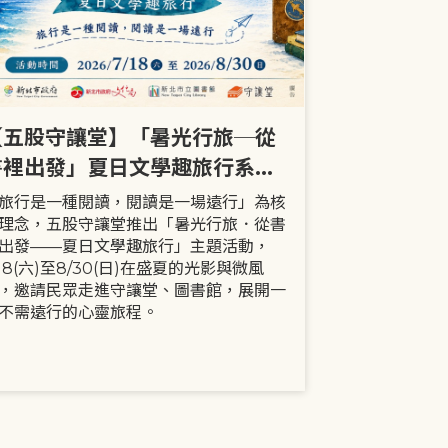
【五股守讓堂】「暑光行旅─從
【全市】《
書裡出發」夏日文學趣旅行系列
事劇首次演出
活動
大小朋友一
旅行是一種閱讀，閱讀是一場遠行」為核
現代家庭已不
理念，五股守讓堂推出「暑光行旅．從書
模式，更多時
出發——夏日文學趣旅行」主題活動，
劇中小智豬爸
/18(六)至8/30(日)在盛夏的光影與微風
動，顛覆「媽
，邀請民眾走進守讓堂、圖書館，展開一
象，藉由小智
不需遠行的心靈旅程。
生活情境，傳
念。