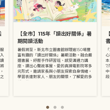
活
【全市】115年「讀出好關係」暑
期閱讀活動
服
暑假將至，新北市立圖書館辦理逾150場豐
「
入
富有趣的「讀出好關係」暑期活動。融合嚴
心
讀
選書展、紓壓手作研習班、感受溝通力講
本
將
座、讀出心聲故事屋、愛的真諦電影院等多
7
，
元形式，邀請家長與小朋友探索自身情緒，
中
之
學習表達對家人、朋友的關懷，了解愛的多
段
種面貌。