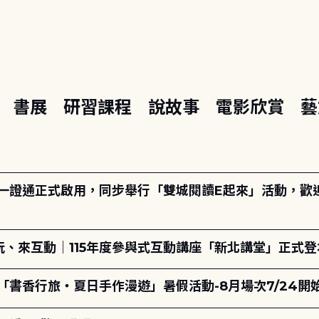
座
書展
研習課程
說故事
電影欣賞
藝
日一證通正式啟用，同步舉行「雙城閱讀E起來」活動，歡迎踴
、來互動｜115年度參與式互動講座「新北講堂」正式登
「書香行旅・夏日手作漫遊」暑假活動-8月場次7/24開