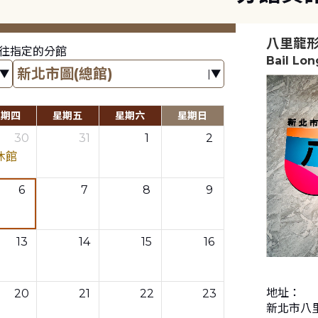
八里龍
往指定的分館
Bail Lo
星期四
星期五
星期六
星期日
30
31
1
2
休館
6
7
8
9
13
14
15
16
地址：
20
21
22
23
新北市八