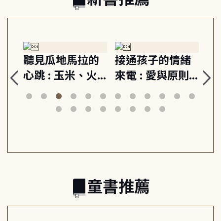
生
聽見瓜地馬拉的
接通孩子的情緒
重
與
心跳 : 玉米、火
來電 : 愛與原則,
關
思
山與信仰, 外交官
建立教養的安定
爆
筆下的現代馬雅
節奏 22個行動練
減
日常與魔幻
習, 走向彼此共好
回
的親子關係
童書推薦