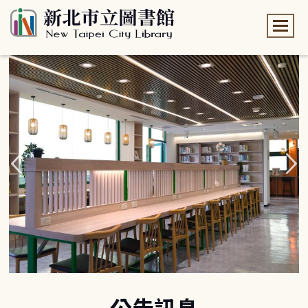
:::
:::