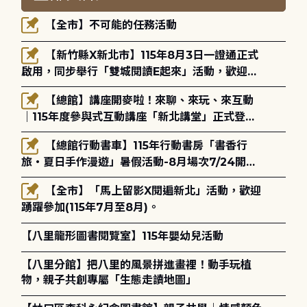
【全市】不可能的任務活動
【新竹縣X新北市】115年8月3日一證通正式
啟用，同步舉行「雙城閱讀E起來」活動，歡迎踴
躍參加(115年8月3日至10月4日)。
【總館】講座開麥啦！來聊、來玩、來互動
｜115年度參與式互動講座「新北講堂」正式登
場！
【總館行動書車】115年行動書房「書香行
旅・夏日手作漫遊」暑假活動-8月場次7/24開始
報名
【全市】「馬上留影X閱遍新北」活動，歡迎
踴躍參加(115年7月至8月)。
【八里龍形圖書閱覽室】115年嬰幼兒活動
【八里分館】把八里的風景拼進畫裡！動手玩植
物，親子共創專屬「生態走讀地圖」