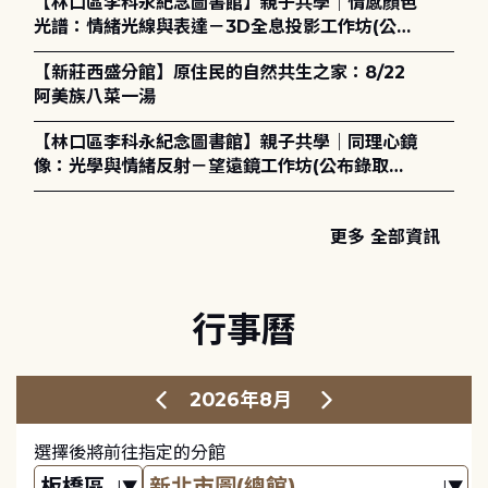
【林口區李科永紀念圖書館】親子共學｜情感顏色
光譜：情緒光線與表達－3D全息投影工作坊(公布
錄取名單)
【新莊西盛分館】原住民的自然共生之家：8/22
阿美族八菜一湯
【林口區李科永紀念圖書館】親子共學｜同理心鏡
像：光學與情緒反射－望遠鏡工作坊(公布錄取名
單)
更多 全部資訊
行事曆
2026年8月
選擇後將前往指定的分館