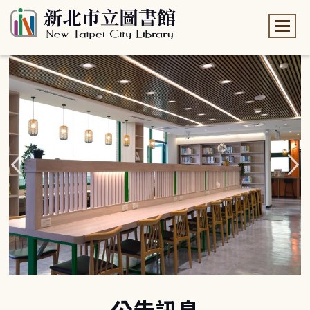
:::
:::