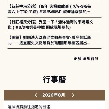
電章魚》
【新莊中港分館】115年 客棧聽故事 ( 7/4-9/5每
週六上午10-11時) #可單場報名 歡迎踴躍參加～
【新莊裕民分館】異國一下！漂洋過海的柬埔寨文
化 ( #8/9哈努曼神猴 開放現場參加)
【總館】財團法人沈春池文教基金會-看今昔話新
北——遷臺歷史文物展覽於1樓圓形展櫃區展出，
歡迎一同觀展！
更多 全部資訊
行事曆
2026年8月
選擇後將前往指定的分館