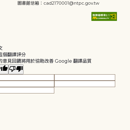
圖書館信箱：cad2170001@ntpc.gov.tw
文
這個翻譯評分
的意見回饋將用於協助改善 Google 翻譯品質