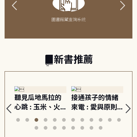
圖書館藏查詢系統
新書推薦
生
聽見瓜地馬拉的
接通孩子的情緒
重
與
心跳 : 玉米、火
來電 : 愛與原則,
關
思
山與信仰, 外交官
建立教養的安定
爆
筆下的現代馬雅
節奏 22個行動練
減
日常與魔幻
習, 走向彼此共好
回