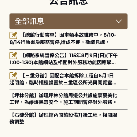
公告訊息
【總館行動書車】因車輛事故維修中，8/10-
8/14行動書房服務暫停,造成不便，敬請見諒。
【網路系統暫停公告】115年8月9日(日)(下午
1:00-1:30)本館網站及相關對外服務功能因應學術
網路升級更新將暫停服務。
【三重分館】因配合本館拆除工程自6月1日
起閉館，臨時櫃檯設置於三重區公所光興閱覽室，
造成不便，敬請見諒。
【坪林分館】辦理坪林分館周邊公共設施景觀美化
工程，為維護民眾安全，施工期間暫停對外服務。
【石碇分館】辦理館內閱讀設備升級工程，相關服
務調整