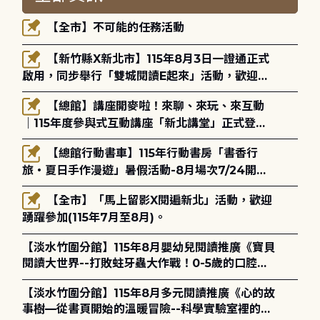
【全市】不可能的任務活動
【新竹縣X新北市】115年8月3日一證通正式
啟用，同步舉行「雙城閱讀E起來」活動，歡迎踴
躍參加(115年8月3日至10月4日)。
【總館】講座開麥啦！來聊、來玩、來互動
｜115年度參與式互動講座「新北講堂」正式登
場！
【總館行動書車】115年行動書房「書香行
旅・夏日手作漫遊」暑假活動-8月場次7/24開始
報名
【全市】「馬上留影X閱遍新北」活動，歡迎
踴躍參加(115年7月至8月)。
【淡水竹圍分館】115年8月嬰幼兒閱讀推廣《寶貝
閱讀大世界--打敗蛀牙蟲大作戰！0-5歲的口腔照
護全攻略》
【淡水竹圍分館】115年8月多元閱讀推廣《心的故
事樹—從書頁開始的溫暖冒險--科學實驗室裡的放