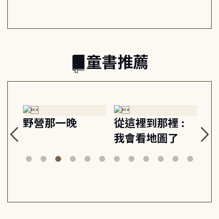
的親子關係
童書推薦
探
野營那一晚
從這裡到那裡 :
狗
的
我會看地圖了
美
案