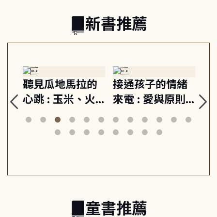
新書推薦
生
聽見瓜地馬拉的
接通孩子的情緒
重
與
心跳 : 玉米、火
來電 : 愛與原則,
關
思
山與信仰, 外交官
建立教養的安定
爆
筆下的現代馬雅
節奏 22個行動練
減
日常與魔幻
習, 走向彼此共好
回
的親子關係
童書推薦