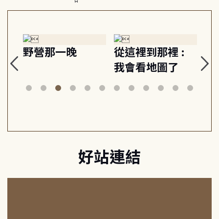
探
野營那一晚
從這裡到那裡 :
狗
的
我會看地圖了
美
案
好站連結