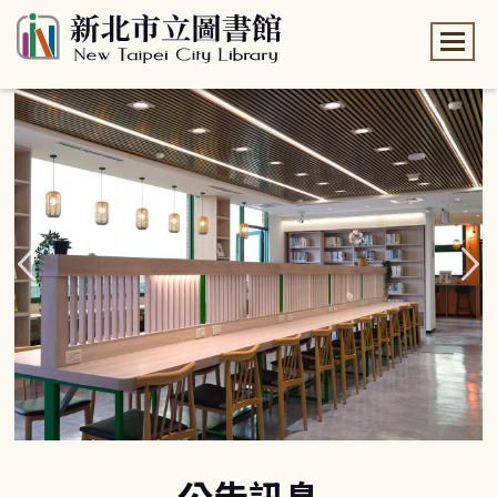
:::
:::