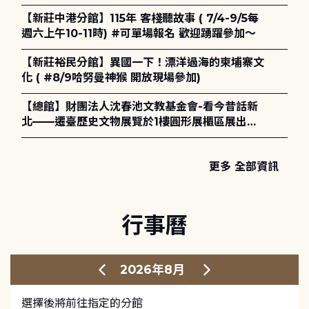
電章魚》
【新莊中港分館】115年 客棧聽故事 ( 7/4-9/5每
週六上午10-11時) #可單場報名 歡迎踴躍參加～
【新莊裕民分館】異國一下！漂洋過海的柬埔寨文
化 ( #8/9哈努曼神猴 開放現場參加)
【總館】財團法人沈春池文教基金會-看今昔話新
北——遷臺歷史文物展覽於1樓圓形展櫃區展出，
歡迎一同觀展！
更多 全部資訊
行事曆
2026年8月
選擇後將前往指定的分館