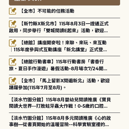
【全市】不可能的任務活動
【新竹縣X新北市】115年8月3日一證通正式
啟用，同步舉行「雙城閱讀E起來」活動，歡迎踴
躍參加(115年8月3日至10月4日)。
【總館】講座開麥啦！來聊、來玩、來互動
｜115年度參與式互動講座「新北講堂」正式登
場！
【總館行動書車】115年行動書房「書香行
旅・夏日手作漫遊」暑假活動-8月場次7/24開始
報名
【全市】「馬上留影X閱遍新北」活動，歡迎
踴躍參加(115年7月至8月)。
【淡水竹圍分館】115年8月嬰幼兒閱讀推廣《寶貝
閱讀大世界--打敗蛀牙蟲大作戰！0-5歲的口腔照
護全攻略》
【淡水竹圍分館】115年8月多元閱讀推廣《心的故
事樹—從書頁開始的溫暖冒險--科學實驗室裡的放