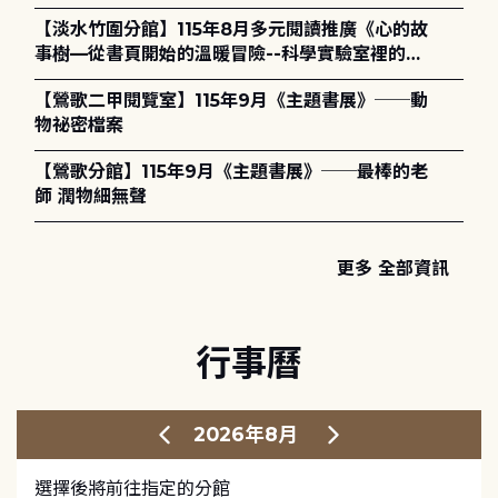
護全攻略》
【淡水竹圍分館】115年8月多元閱讀推廣《心的故
事樹—從書頁開始的溫暖冒險--科學實驗室裡的放
電章魚》
【鶯歌二甲閱覽室】115年9月《主題書展》──動
物祕密檔案
【鶯歌分館】115年9月《主題書展》──最棒的老
師 潤物細無聲
更多 全部資訊
行事曆
2026年8月
選擇後將前往指定的分館