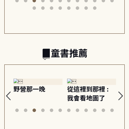
筆下的現代馬雅
節奏 22個行動練
減
日常與魔幻
習, 走向彼此共好
回
的親子關係
童書推薦
探
野營那一晚
從這裡到那裡 :
狗
的
我會看地圖了
美
案