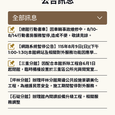
公告訊息
【總館行動書車】因車輛事故維修中，8/10-
8/14行動書房服務暫停,造成不便，敬請見諒。
【網路系統暫停公告】115年8月9日(日)(下午
1:00-1:30)本館網站及相關對外服務功能因應學術
網路升級更新將暫停服務。
【三重分館】因配合本館拆除工程自6月1日
起閉館，臨時櫃檯設置於三重區公所光興閱覽室，
造成不便，敬請見諒。
【坪林分館】辦理坪林分館周邊公共設施景觀美化
工程，為維護民眾安全，施工期間暫停對外服務。
【石碇分館】辦理館內閱讀設備升級工程，相關服
務調整