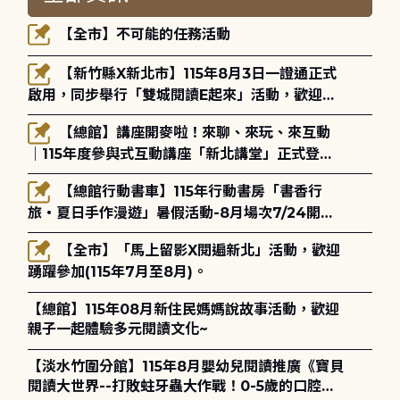
【全市】不可能的任務活動
【新竹縣X新北市】115年8月3日一證通正式
啟用，同步舉行「雙城閱讀E起來」活動，歡迎踴
躍參加(115年8月3日至10月4日)。
【總館】講座開麥啦！來聊、來玩、來互動
｜115年度參與式互動講座「新北講堂」正式登
場！
【總館行動書車】115年行動書房「書香行
旅・夏日手作漫遊」暑假活動-8月場次7/24開始
報名
【全市】「馬上留影X閱遍新北」活動，歡迎
踴躍參加(115年7月至8月)。
【總館】115年08月新住民媽媽說故事活動，歡迎
親子一起體驗多元閱讀文化~
【淡水竹圍分館】115年8月嬰幼兒閱讀推廣《寶貝
閱讀大世界--打敗蛀牙蟲大作戰！0-5歲的口腔照