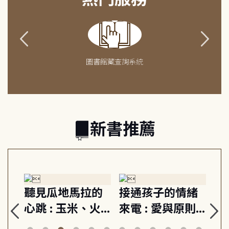
圖書館藏查詢系統
新書推薦
生
聽見瓜地馬拉的
接通孩子的情緒
重
與
心跳 : 玉米、火
來電 : 愛與原則,
關
思
山與信仰, 外交官
建立教養的安定
爆