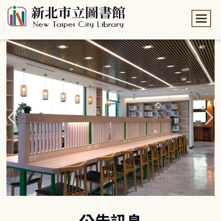
:::
:::