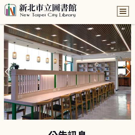
:::
:::