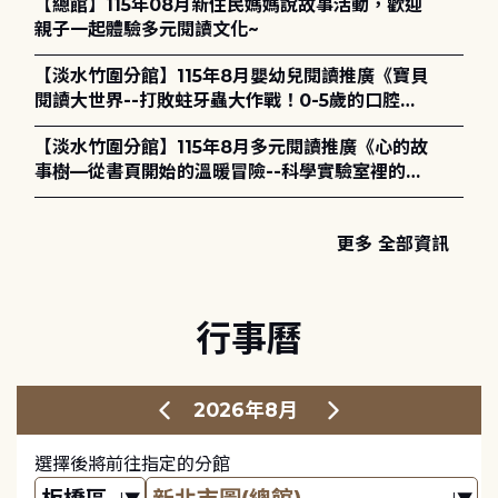
【總館】115年08月新住民媽媽說故事活動，歡迎
親子一起體驗多元閱讀文化~
【淡水竹圍分館】115年8月嬰幼兒閱讀推廣《寶貝
閱讀大世界--打敗蛀牙蟲大作戰！0-5歲的口腔照
護全攻略》
【淡水竹圍分館】115年8月多元閱讀推廣《心的故
事樹—從書頁開始的溫暖冒險--科學實驗室裡的放
電章魚》
更多 全部資訊
行事曆
2026年8月
選擇後將前往指定的分館