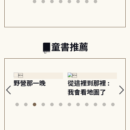
日常與魔幻
習, 走向彼此共好
回
的親子關係
童書推薦
探
野營那一晚
從這裡到那裡 :
狗
的
我會看地圖了
美
案