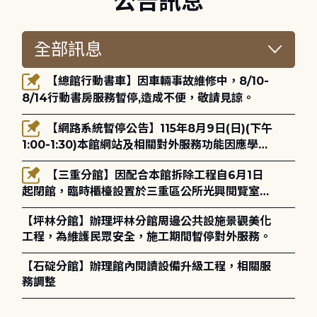
公告訊息
【總館行動書車】因車輛事故維修中，8/10-
8/14行動書房服務暫停,造成不便，敬請見諒。
【網路系統暫停公告】115年8月9日(日)(下午
1:00-1:30)本館網站及相關對外服務功能因應學術
網路升級更新將暫停服務。
【三重分館】因配合本館拆除工程自6月1日
起閉館，臨時櫃檯設置於三重區公所光興閱覽室，
造成不便，敬請見諒。
【坪林分館】辦理坪林分館周邊公共設施景觀美化
工程，為維護民眾安全，施工期間暫停對外服務。
【石碇分館】辦理館內閱讀設備升級工程，相關服
務調整