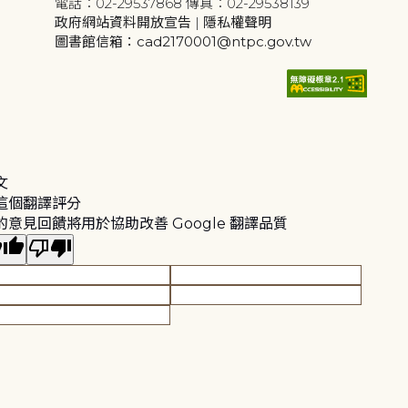
電話：02-29537868 傳真：02-29538139
政府網站資料開放宣告
|
隱私權聲明
圖書館信箱：cad2170001@ntpc.gov.tw
文
這個翻譯評分
的意見回饋將用於協助改善 Google 翻譯品質