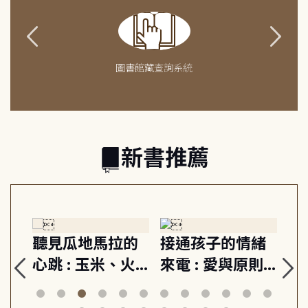
圖書館藏查詢系統
新書推薦
生
聽見瓜地馬拉的
接通孩子的情緒
重
與
心跳 : 玉米、火
來電 : 愛與原則,
關
思
山與信仰, 外交官
建立教養的安定
爆
筆下的現代馬雅
節奏 22個行動練
減