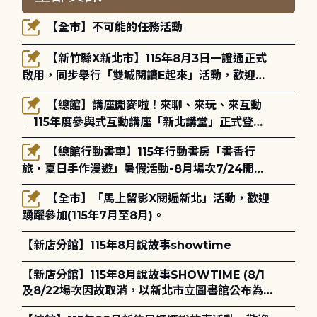
【全市】不可能的任務活動
【新竹縣X新北市】115年8月3日一證通正式
啟用，同步舉行「雙城閱讀E起來」活動，歡迎踴
躍參加(115年8月3日至10月4日)。
【總館】講座開麥啦！來聊、來玩、來互動
｜115年度參與式互動講座「新北講堂」正式登
場！
【總館行動書車】115年行動書房「書香行
旅・夏日手作漫遊」暑假活動-8月場次7/24開始
報名
【全市】「馬上留影X閱遍新北」活動，歡迎
踴躍參加(115年7月至8月)。
【新店分館】115年8月說故事showtime
【新店分館】115年8月說故事SHOWTIME (8/1
及8/22場次因故取消，以新北市立圖書館公布為
主)