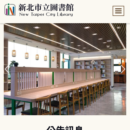
:::
:::