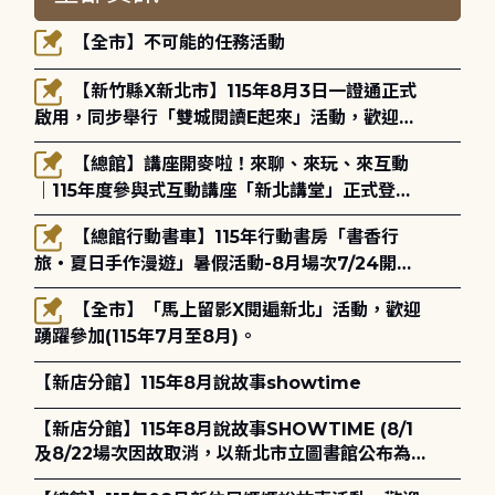
【全市】不可能的任務活動
【新竹縣X新北市】115年8月3日一證通正式
啟用，同步舉行「雙城閱讀E起來」活動，歡迎踴
躍參加(115年8月3日至10月4日)。
【總館】講座開麥啦！來聊、來玩、來互動
｜115年度參與式互動講座「新北講堂」正式登
場！
【總館行動書車】115年行動書房「書香行
旅・夏日手作漫遊」暑假活動-8月場次7/24開始
報名
【全市】「馬上留影X閱遍新北」活動，歡迎
踴躍參加(115年7月至8月)。
【新店分館】115年8月說故事showtime
【新店分館】115年8月說故事SHOWTIME (8/1
及8/22場次因故取消，以新北市立圖書館公布為
主)