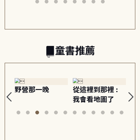
日常與魔幻
習, 走向彼此共好
回
的親子關係
童書推薦
探
野營那一晚
從這裡到那裡 :
狗
的
我會看地圖了
美
案