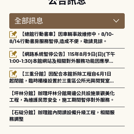
公告訊息
【總館行動書車】因車輛事故維修中，8/10-
8/14行動書房服務暫停,造成不便，敬請見諒。
【網路系統暫停公告】115年8月9日(日)(下午
1:00-1:30)本館網站及相關對外服務功能因應學術
網路升級更新將暫停服務。
【三重分館】因配合本館拆除工程自6月1日
起閉館，臨時櫃檯設置於三重區公所光興閱覽室，
造成不便，敬請見諒。
【坪林分館】辦理坪林分館周邊公共設施景觀美化
工程，為維護民眾安全，施工期間暫停對外服務。
【石碇分館】辦理館內閱讀設備升級工程，相關服
務調整