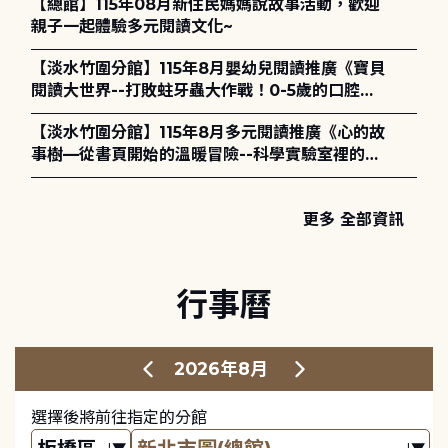
【總館】115年08月新住民媽媽說故事活動，歡迎
親子一起體驗多元閱讀文化~
【淡水竹圍分館】115年8月嬰幼兒閱讀推廣《寶貝
閱讀大世界--打敗蛀牙蟲大作戰！0-5歲的口腔照
護全攻略》
【淡水竹圍分館】115年8月多元閱讀推廣《心的故
事樹—從書頁開始的溫暖冒險--科學實驗室裡的放
電章魚》
更多 全部資訊
行事曆
2026年8月
選擇後將前往指定的分館