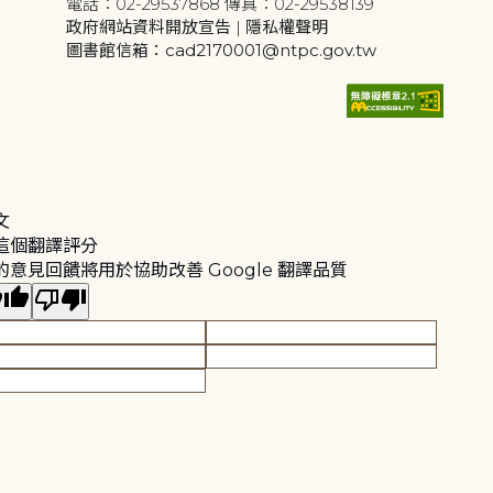
電話：02-29537868 傳真：02-29538139
政府網站資料開放宣告
|
隱私權聲明
圖書館信箱：cad2170001@ntpc.gov.tw
文
這個翻譯評分
的意見回饋將用於協助改善 Google 翻譯品質