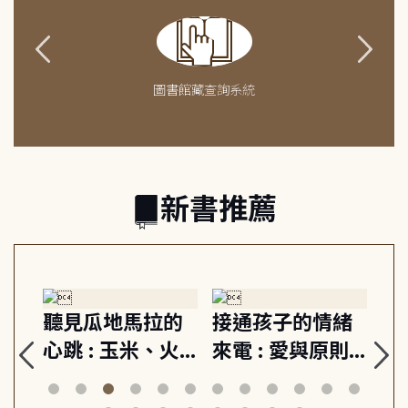
圖書館藏查詢系統
新書推薦
生
聽見瓜地馬拉的
接通孩子的情緒
重
與
心跳 : 玉米、火
來電 : 愛與原則,
關
思
山與信仰, 外交官
建立教養的安定
爆
筆下的現代馬雅
節奏 22個行動練
減