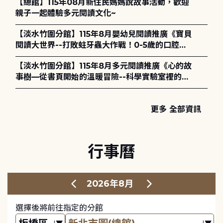
【總館】115年08月新住民媽媽說故事活動，歡迎
親子一起體驗多元閱讀文化~
【淡水竹圍分館】115年8月嬰幼兒閱讀推廣《寶貝
閱讀大世界--打敗蛀牙蟲大作戰！0-5歲的口腔照
護全攻略》
【淡水竹圍分館】115年8月多元閱讀推廣《心的故
事樹—從書頁開始的溫暖冒險--科學實驗室裡的放
電章魚》
更多 全部資訊
行事曆
2026年8月
選擇後將前往指定的分館