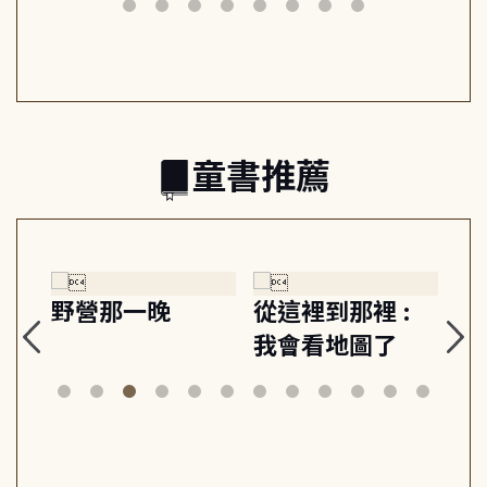
日常與魔幻
習, 走向彼此共好
回
的親子關係
童書推薦
探
野營那一晚
從這裡到那裡 :
狗
的
我會看地圖了
美
案