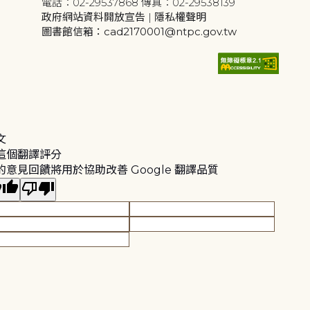
電話：02-29537868 傳真：02-29538139
政府網站資料開放宣告
|
隱私權聲明
圖書館信箱：cad2170001@ntpc.gov.tw
文
這個翻譯評分
的意見回饋將用於協助改善 Google 翻譯品質