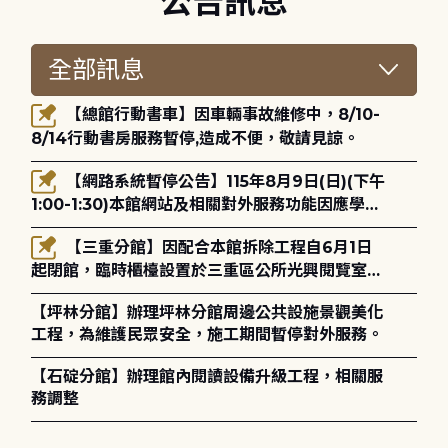
公告訊息
【總館行動書車】因車輛事故維修中，8/10-
8/14行動書房服務暫停,造成不便，敬請見諒。
【網路系統暫停公告】115年8月9日(日)(下午
1:00-1:30)本館網站及相關對外服務功能因應學術
網路升級更新將暫停服務。
【三重分館】因配合本館拆除工程自6月1日
起閉館，臨時櫃檯設置於三重區公所光興閱覽室，
造成不便，敬請見諒。
【坪林分館】辦理坪林分館周邊公共設施景觀美化
工程，為維護民眾安全，施工期間暫停對外服務。
【石碇分館】辦理館內閱讀設備升級工程，相關服
務調整