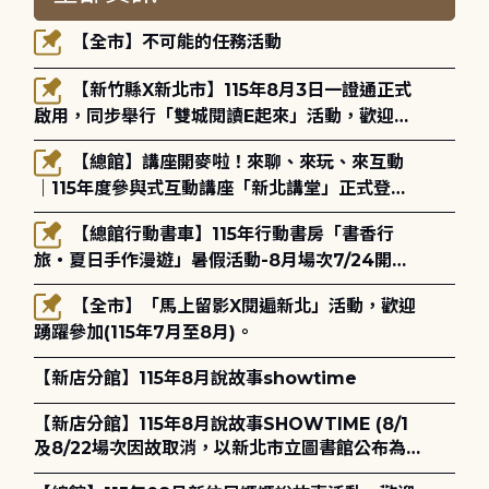
【全市】不可能的任務活動
【新竹縣X新北市】115年8月3日一證通正式
啟用，同步舉行「雙城閱讀E起來」活動，歡迎踴
躍參加(115年8月3日至10月4日)。
【總館】講座開麥啦！來聊、來玩、來互動
｜115年度參與式互動講座「新北講堂」正式登
場！
【總館行動書車】115年行動書房「書香行
旅・夏日手作漫遊」暑假活動-8月場次7/24開始
報名
【全市】「馬上留影X閱遍新北」活動，歡迎
踴躍參加(115年7月至8月)。
【新店分館】115年8月說故事showtime
【新店分館】115年8月說故事SHOWTIME (8/1
及8/22場次因故取消，以新北市立圖書館公布為
主)