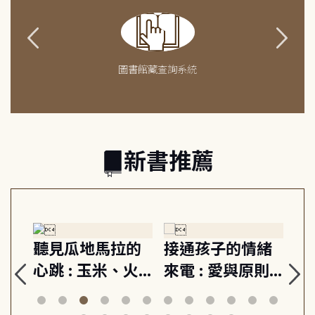
圖書館藏查詢系統
新書推薦
生
聽見瓜地馬拉的
接通孩子的情緒
重
與
心跳 : 玉米、火
來電 : 愛與原則,
關
思
山與信仰, 外交官
建立教養的安定
爆
筆下的現代馬雅
節奏 22個行動練
減