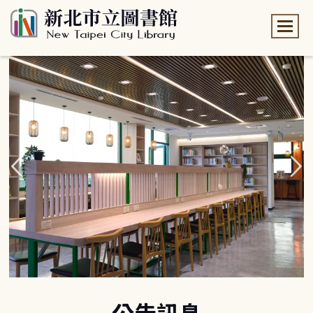
:::
:::