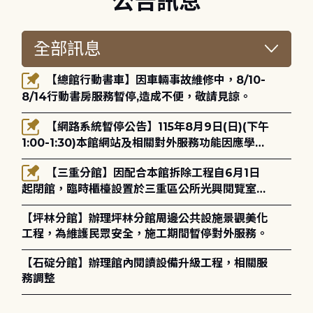
公告訊息
【總館行動書車】因車輛事故維修中，8/10-
8/14行動書房服務暫停,造成不便，敬請見諒。
【網路系統暫停公告】115年8月9日(日)(下午
1:00-1:30)本館網站及相關對外服務功能因應學術
網路升級更新將暫停服務。
【三重分館】因配合本館拆除工程自6月1日
起閉館，臨時櫃檯設置於三重區公所光興閱覽室，
造成不便，敬請見諒。
【坪林分館】辦理坪林分館周邊公共設施景觀美化
工程，為維護民眾安全，施工期間暫停對外服務。
【石碇分館】辦理館內閱讀設備升級工程，相關服
務調整