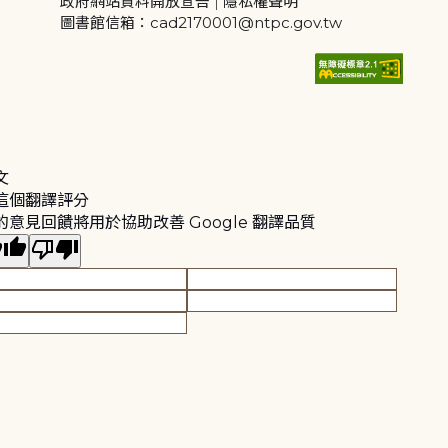
政府網站資料開放宣告
|
隱私權聲明
圖書館信箱：cad2170001@ntpc.gov.tw
文
這個翻譯評分
的意見回饋將用於協助改善 Google 翻譯品質