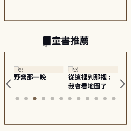
日常與魔幻
習, 走向彼此共好
回
的親子關係
童書推薦
探
野營那一晚
從這裡到那裡 :
狗
的
我會看地圖了
美
案