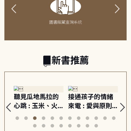
圖書館藏查詢系統
新書推薦
生
聽見瓜地馬拉的
接通孩子的情緒
重
與
心跳 : 玉米、火
來電 : 愛與原則,
關
思
山與信仰, 外交官
建立教養的安定
爆
筆下的現代馬雅
節奏 22個行動練
減