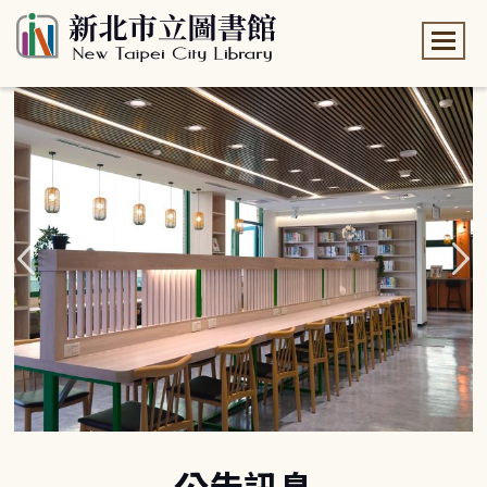
:::
:::