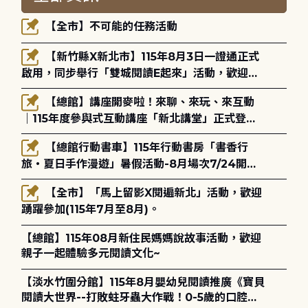
【全市】不可能的任務活動
【新竹縣X新北市】115年8月3日一證通正式
啟用，同步舉行「雙城閱讀E起來」活動，歡迎踴
躍參加(115年8月3日至10月4日)。
【總館】講座開麥啦！來聊、來玩、來互動
｜115年度參與式互動講座「新北講堂」正式登
場！
【總館行動書車】115年行動書房「書香行
旅・夏日手作漫遊」暑假活動-8月場次7/24開始
報名
【全市】「馬上留影X閱遍新北」活動，歡迎
踴躍參加(115年7月至8月)。
【總館】115年08月新住民媽媽說故事活動，歡迎
親子一起體驗多元閱讀文化~
【淡水竹圍分館】115年8月嬰幼兒閱讀推廣《寶貝
閱讀大世界--打敗蛀牙蟲大作戰！0-5歲的口腔照