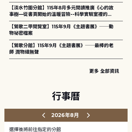
護全攻略》
【淡水竹圍分館】115年8月多元閱讀推廣《心的故
事樹—從書頁開始的溫暖冒險--科學實驗室裡的放
電章魚》
【鶯歌二甲閱覽室】115年9月《主題書展》──動
物祕密檔案
【鶯歌分館】115年9月《主題書展》──最棒的老
師 潤物細無聲
更多 全部資訊
行事曆
2026年8月
選擇後將前往指定的分館