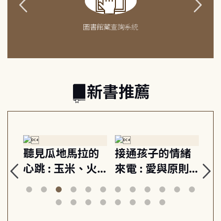
圖書館藏查詢系統
新書推薦
生
聽見瓜地馬拉的
接通孩子的情緒
重
與
心跳 : 玉米、火
來電 : 愛與原則,
關
思
山與信仰, 外交官
建立教養的安定
爆
筆下的現代馬雅
節奏 22個行動練
減
日常與魔幻
習, 走向彼此共好
回