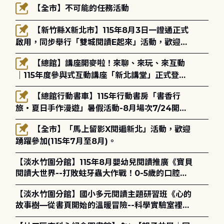
【全市】不可能的任務活動
【新竹縣X新北市】115年8月3日一證通正式
啟用，同步舉行「雙城閱讀E起來」活動，歡迎踴
躍參加(115年8月3日至10月4日)。
【總館】講座開麥啦！來聊、來玩、來互動
｜115年度參與式互動講座「新北講堂」正式登
場！
【總館行動書車】115年行動書房「書香行
旅・夏日手作漫遊」暑假活動-8月場次7/24開始
報名
【全市】「馬上留影X閱遍新北」活動，歡迎
踴躍參加(115年7月至8月)。
【淡水竹圍分館】115年8月嬰幼兒閱讀推廣《寶貝
閱讀大世界--打敗蛀牙蟲大作戰！0-5歲的口腔照
護全攻略》
【淡水竹圍分館】國小多元閱讀主題研習班《心的
故事樹—從書頁開始的溫暖冒險--科學實驗室裡的
放電章魚》