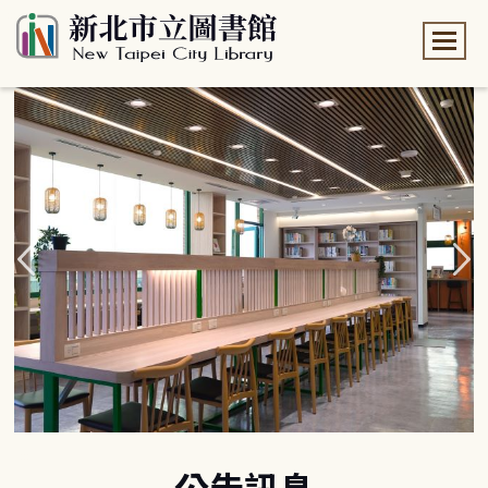
:::
:::