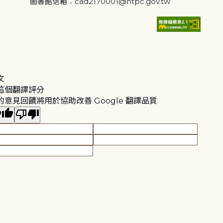
圖書館信箱：cad2170001@ntpc.gov.tw
文
這個翻譯評分
的意見回饋將用於協助改善 Google 翻譯品質