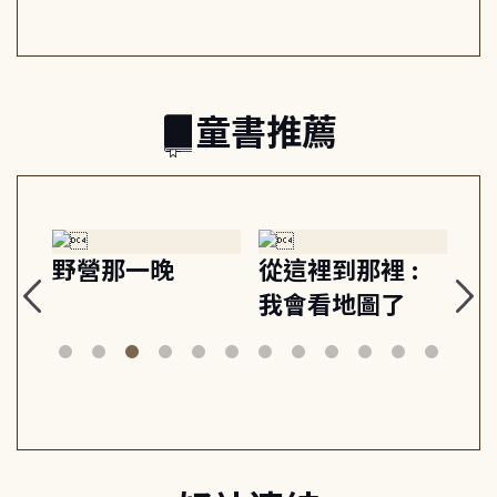
的親子關係
童書推薦
探
野營那一晚
從這裡到那裡 :
狗
的
我會看地圖了
美
案