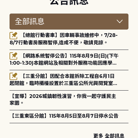
公告訊息
【總館行動書車】因車輛事故維修中，7/28-
8/7行動書房服務暫停,造成不便，敬請見諒。
【網路系統暫停公告】115年8月9日(日)(下午
1:00-1:30)本館網站及相關對外服務功能因應學術
網路升級更新將暫停服務。
【三重分館】因配合本館拆除工程自6月1日
起閉館，臨時櫃檯設置於三重區公所光興閱覽室，
造成不便，敬請見諒。
【宣導】2026城鎮韌性演習，你我一起守護民主
家園。
【三重東區分館】115年8月5日至8月7日停水公告
更多 全部訊息