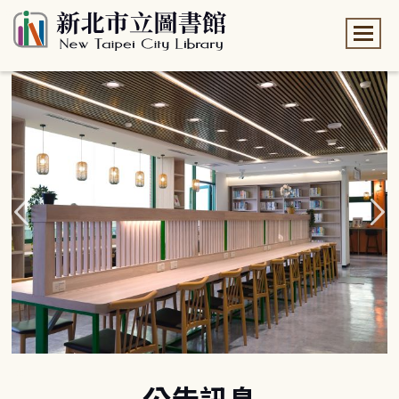
:::
:::