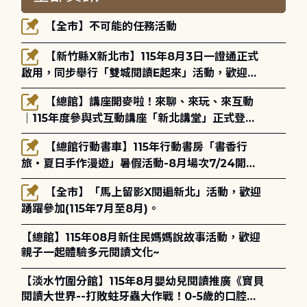
【全市】不可能的任務活動
【新竹縣X新北市】115年8月3日一證通正式
啟用，同步舉行「雙城閱讀E起來」活動，歡迎踴
躍參加(115年8月3日至10月4日)。
【總館】講座開麥啦！來聊、來玩、來互動
｜115年度參與式互動講座「新北講堂」正式登
場！
【總館行動書車】115年行動書房「書香行
旅・夏日手作漫遊」暑假活動-8月場次7/24開始
報名
【全市】「馬上留影X閱遍新北」活動，歡迎
踴躍參加(115年7月至8月)。
【總館】115年08月新住民媽媽說故事活動，歡迎
親子一起體驗多元閱讀文化~
【淡水竹圍分館】115年8月嬰幼兒閱讀推廣《寶貝
閱讀大世界--打敗蛀牙蟲大作戰！0-5歲的口腔照