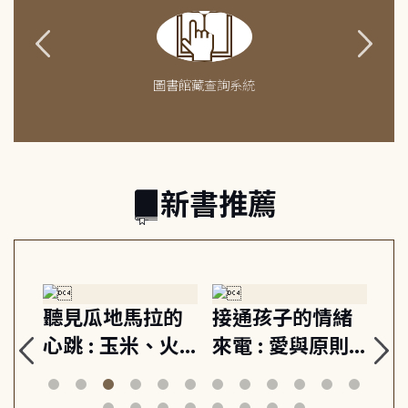
圖書館藏查詢系統
新書推薦
生
聽見瓜地馬拉的
接通孩子的情緒
重
與
心跳 : 玉米、火
來電 : 愛與原則,
關
思
山與信仰, 外交官
建立教養的安定
爆
筆下的現代馬雅
節奏 22個行動練
減