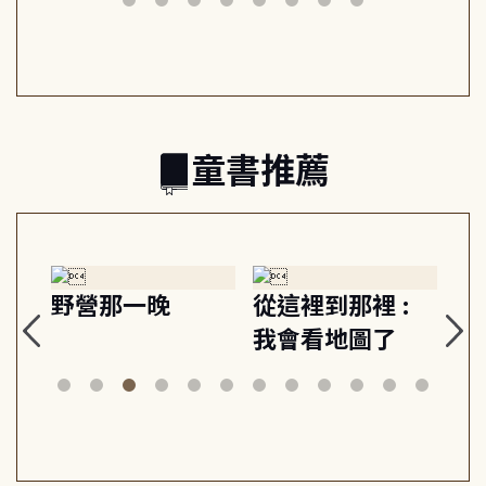
日常與魔幻
習, 走向彼此共好
回
的親子關係
童書推薦
探
野營那一晚
從這裡到那裡 :
狗
的
我會看地圖了
美
案