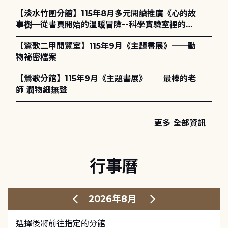
護全攻略》
【淡水竹圍分館】115年8月多元閱讀推廣《心的故
事樹—從書頁開始的溫暖冒險--科學實驗室裡的放
電章魚》
【鶯歌二甲閱覽室】115年9月《主題書展》──動
物祕密檔案
【鶯歌分館】115年9月《主題書展》──最棒的老
師 潤物細無聲
更多 全部資訊
行事曆
2026年8月
選擇後將前往指定的分館