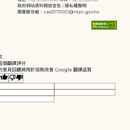
政府網站資料開放宣告
|
隱私權聲明
圖書館信箱：cad2170001@ntpc.gov.tw
文
這個翻譯評分
的意見回饋將用於協助改善 Google 翻譯品質