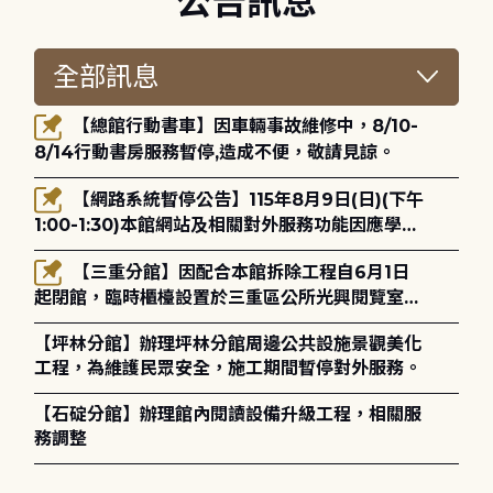
公告訊息
【總館行動書車】因車輛事故維修中，8/10-
8/14行動書房服務暫停,造成不便，敬請見諒。
【網路系統暫停公告】115年8月9日(日)(下午
1:00-1:30)本館網站及相關對外服務功能因應學術
網路升級更新將暫停服務。
【三重分館】因配合本館拆除工程自6月1日
起閉館，臨時櫃檯設置於三重區公所光興閱覽室，
造成不便，敬請見諒。
【坪林分館】辦理坪林分館周邊公共設施景觀美化
工程，為維護民眾安全，施工期間暫停對外服務。
【石碇分館】辦理館內閱讀設備升級工程，相關服
務調整