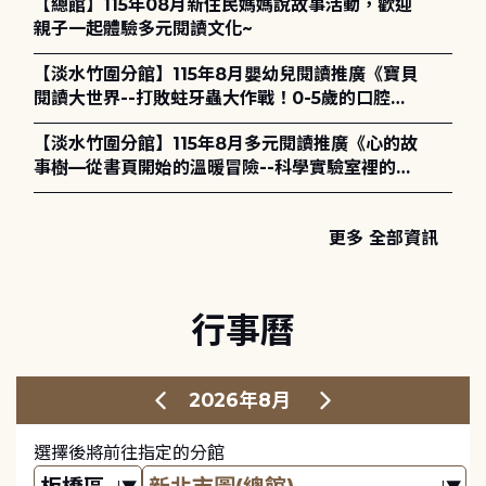
【總館】115年08月新住民媽媽說故事活動，歡迎
親子一起體驗多元閱讀文化~
【淡水竹圍分館】115年8月嬰幼兒閱讀推廣《寶貝
閱讀大世界--打敗蛀牙蟲大作戰！0-5歲的口腔照
護全攻略》
【淡水竹圍分館】115年8月多元閱讀推廣《心的故
事樹—從書頁開始的溫暖冒險--科學實驗室裡的放
電章魚》
更多 全部資訊
行事曆
2026年8月
選擇後將前往指定的分館