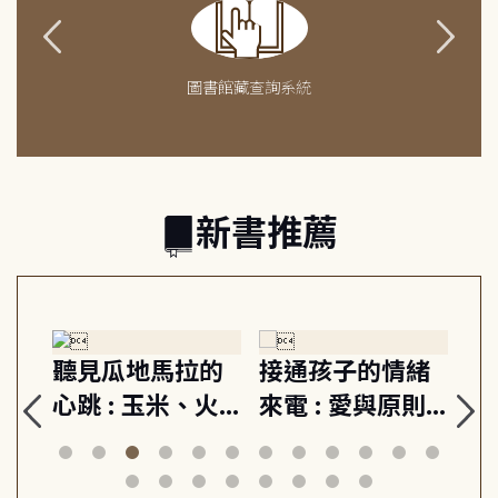
圖書館藏查詢系統
新書推薦
生
聽見瓜地馬拉的
接通孩子的情緒
重
與
心跳 : 玉米、火
來電 : 愛與原則,
關
思
山與信仰, 外交官
建立教養的安定
爆
筆下的現代馬雅
節奏 22個行動練
減