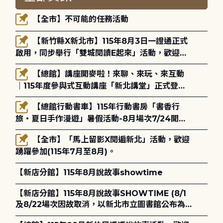
【全市】不可能的任務活動
【新竹縣X新北市】115年8月3日一證通正式
啟用，同步舉行「雙城閱讀E起來」活動，歡迎踴
躍參加(115年8月3日至10月4日)。
【總館】講座開麥啦！來聊、來玩、來互動
｜115年度參與式互動講座「新北講堂」正式登
場！
【總館行動書車】115年行動書房「書香行
旅・夏日手作漫遊」暑假活動-8月場次7/24開始
報名
【全市】「馬上留影X閱遍新北」活動，歡迎
踴躍參加(115年7月至8月)。
【新店分館】115年8月說故事showtime
【新店分館】115年8月說故事SHOWTIME (8/1
及8/22場次因故取消，以新北市立圖書館公布為
主)