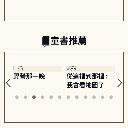
日常與魔幻
習, 走向彼此共好
回
的親子關係
童書推薦
探
野營那一晚
從這裡到那裡 :
狗
的
我會看地圖了
美
案