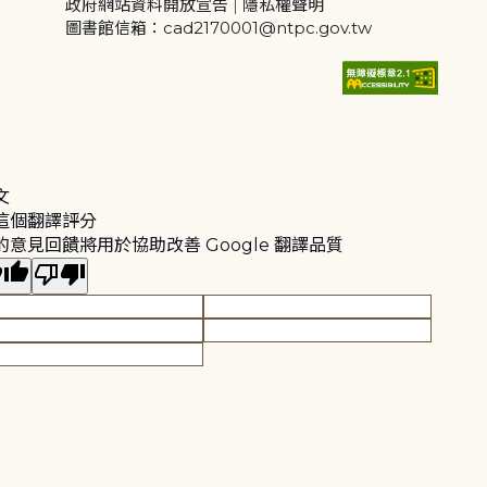
政府網站資料開放宣告
|
隱私權聲明
圖書館信箱：cad2170001@ntpc.gov.tw
文
這個翻譯評分
的意見回饋將用於協助改善 Google 翻譯品質