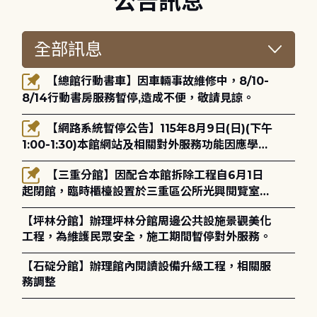
公告訊息
【總館行動書車】因車輛事故維修中，8/10-
8/14行動書房服務暫停,造成不便，敬請見諒。
【網路系統暫停公告】115年8月9日(日)(下午
1:00-1:30)本館網站及相關對外服務功能因應學術
網路升級更新將暫停服務。
【三重分館】因配合本館拆除工程自6月1日
起閉館，臨時櫃檯設置於三重區公所光興閱覽室，
造成不便，敬請見諒。
【坪林分館】辦理坪林分館周邊公共設施景觀美化
工程，為維護民眾安全，施工期間暫停對外服務。
【石碇分館】辦理館內閱讀設備升級工程，相關服
務調整