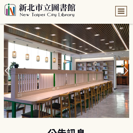
:::
:::