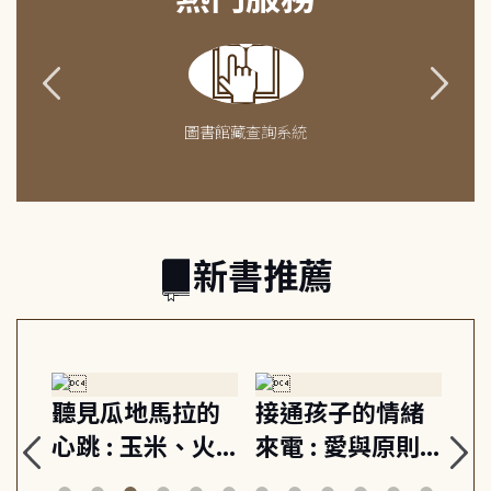
圖書館藏查詢系統
新書推薦
生
聽見瓜地馬拉的
接通孩子的情緒
重
與
心跳 : 玉米、火
來電 : 愛與原則,
關
思
山與信仰, 外交官
建立教養的安定
爆