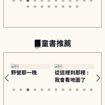
筆下的現代馬雅
節奏 22個行動練
減
日常與魔幻
習, 走向彼此共好
回
的親子關係
童書推薦
探
野營那一晚
從這裡到那裡 :
狗
的
我會看地圖了
美
案