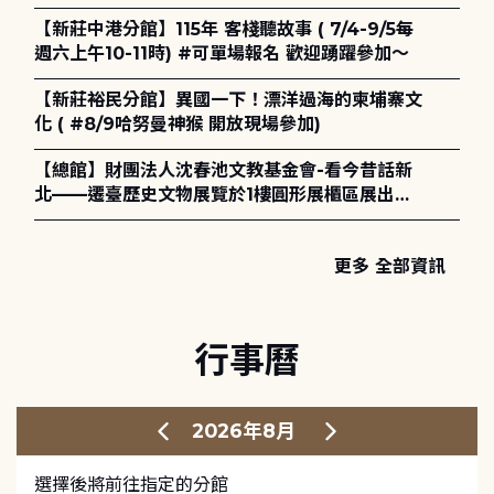
電章魚》
【新莊中港分館】115年 客棧聽故事 ( 7/4-9/5每
週六上午10-11時) #可單場報名 歡迎踴躍參加～
【新莊裕民分館】異國一下！漂洋過海的柬埔寨文
化 ( #8/9哈努曼神猴 開放現場參加)
【總館】財團法人沈春池文教基金會-看今昔話新
北——遷臺歷史文物展覽於1樓圓形展櫃區展出，
歡迎一同觀展！
更多 全部資訊
行事曆
2026年8月
選擇後將前往指定的分館