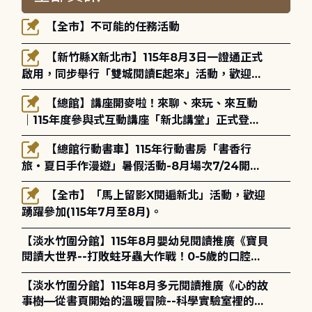
【全市】不可能的任務活動
【新竹縣X新北市】115年8月3日一證通正式
啟用，同步舉行「雙城閱讀E起來」活動，歡迎踴
躍參加(115年8月3日至10月4日)。
【總館】講座開麥啦！來聊、來玩、來互動
｜115年度參與式互動講座「新北講堂」正式登
場！
【總館行動書車】115年行動書房「書香行
旅・夏日手作漫遊」暑假活動-8月場次7/24開始
報名
【全市】「馬上留影X閱遍新北」活動，歡迎
踴躍參加(115年7月至8月)。
【淡水竹圍分館】115年8月嬰幼兒閱讀推廣《寶貝
閱讀大世界--打敗蛀牙蟲大作戰！0-5歲的口腔照
護全攻略》
【淡水竹圍分館】115年8月多元閱讀推廣《心的故
事樹—從書頁開始的溫暖冒險--科學實驗室裡的放