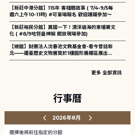
電章魚》
【新莊中港分館】115年 客棧聽故事 ( 7/4-9/5每
週六上午10-11時) #可單場報名 歡迎踴躍參加～
【新莊裕民分館】異國一下！漂洋過海的柬埔寨文
化 ( #8/9哈努曼神猴 開放現場參加)
【總館】財團法人沈春池文教基金會-看今昔話新
北——遷臺歷史文物展覽於1樓圓形展櫃區展出，
歡迎一同觀展！
更多 全部資訊
行事曆
2026年8月
選擇後將前往指定的分館