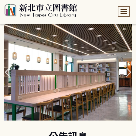
:::
:::