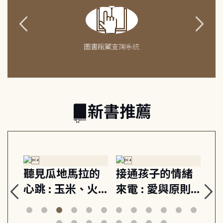
圖書館藏查詢系統
新書推薦
生
聽見瓜地馬拉的
接通孩子的情緒
重
與
心跳 : 玉米、火
來電 : 愛與原則,
關
思
山與信仰, 外交官
建立教養的安定
爆
筆下的現代馬雅
節奏 22個行動練
減