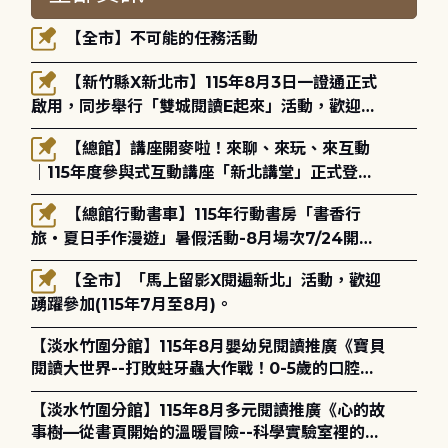
【全市】不可能的任務活動
【新竹縣X新北市】115年8月3日一證通正式
啟用，同步舉行「雙城閱讀E起來」活動，歡迎踴
躍參加(115年8月3日至10月4日)。
【總館】講座開麥啦！來聊、來玩、來互動
｜115年度參與式互動講座「新北講堂」正式登
場！
【總館行動書車】115年行動書房「書香行
旅・夏日手作漫遊」暑假活動-8月場次7/24開始
報名
【全市】「馬上留影X閱遍新北」活動，歡迎
踴躍參加(115年7月至8月)。
【淡水竹圍分館】115年8月嬰幼兒閱讀推廣《寶貝
閱讀大世界--打敗蛀牙蟲大作戰！0-5歲的口腔照
護全攻略》
【淡水竹圍分館】115年8月多元閱讀推廣《心的故
事樹—從書頁開始的溫暖冒險--科學實驗室裡的放