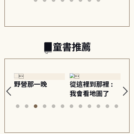
日常與魔幻
習, 走向彼此共好
回
的親子關係
童書推薦
探
野營那一晚
從這裡到那裡 :
狗
的
我會看地圖了
美
案