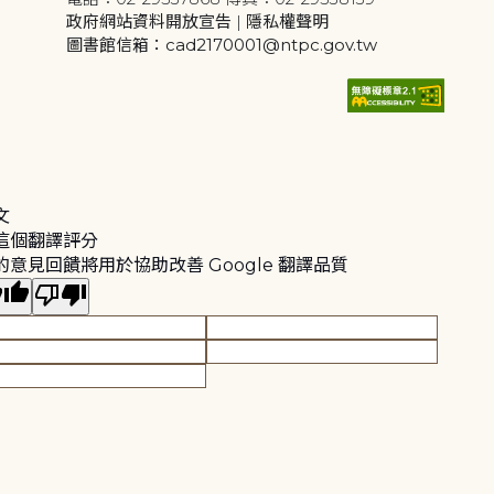
政府網站資料開放宣告
|
隱私權聲明
圖書館信箱：cad2170001@ntpc.gov.tw
文
這個翻譯評分
的意見回饋將用於協助改善 Google 翻譯品質