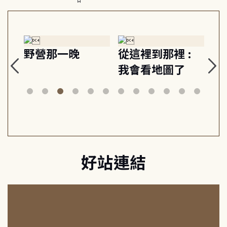
探
野營那一晚
從這裡到那裡 :
狗
的
我會看地圖了
美
案
好站連結