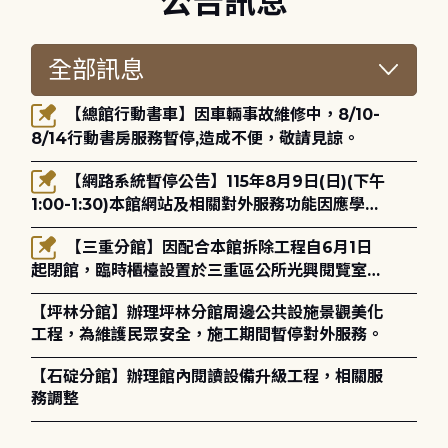
公告訊息
【總館行動書車】因車輛事故維修中，8/10-
8/14行動書房服務暫停,造成不便，敬請見諒。
【網路系統暫停公告】115年8月9日(日)(下午
1:00-1:30)本館網站及相關對外服務功能因應學術
網路升級更新將暫停服務。
【三重分館】因配合本館拆除工程自6月1日
起閉館，臨時櫃檯設置於三重區公所光興閱覽室，
造成不便，敬請見諒。
【坪林分館】辦理坪林分館周邊公共設施景觀美化
工程，為維護民眾安全，施工期間暫停對外服務。
【石碇分館】辦理館內閱讀設備升級工程，相關服
務調整