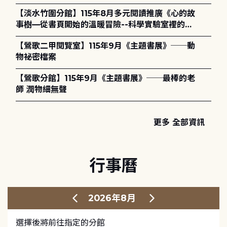
護全攻略》
【淡水竹圍分館】115年8月多元閱讀推廣《心的故
事樹—從書頁開始的溫暖冒險--科學實驗室裡的放
電章魚》
【鶯歌二甲閱覽室】115年9月《主題書展》──動
物祕密檔案
【鶯歌分館】115年9月《主題書展》──最棒的老
師 潤物細無聲
更多 全部資訊
行事曆
2026年8月
選擇後將前往指定的分館