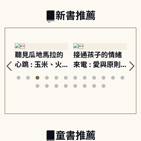
新書推薦
生
聽見瓜地馬拉的
接通孩子的情緒
重
與
心跳 : 玉米、火
來電 : 愛與原則,
關
思
山與信仰, 外交官
建立教養的安定
爆
筆下的現代馬雅
節奏 22個行動練
減
日常與魔幻
習, 走向彼此共好
回
的親子關係
童書推薦