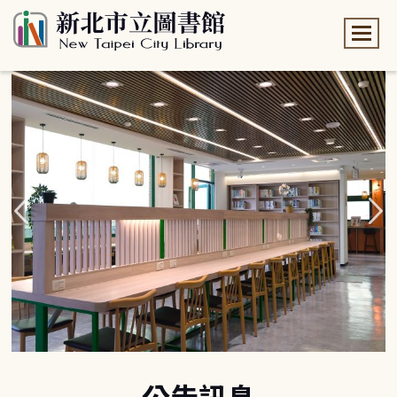
:::
:::