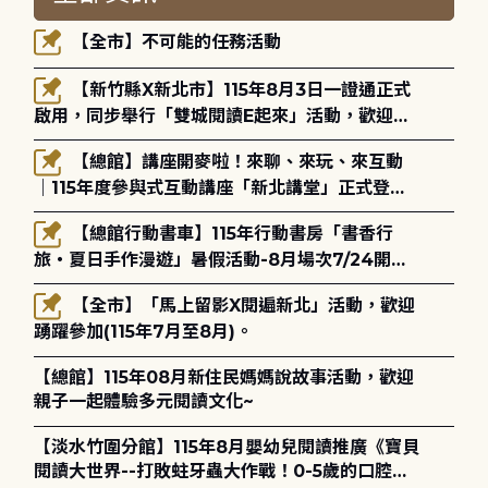
【全市】不可能的任務活動
【新竹縣X新北市】115年8月3日一證通正式
啟用，同步舉行「雙城閱讀E起來」活動，歡迎踴
躍參加(115年8月3日至10月4日)。
【總館】講座開麥啦！來聊、來玩、來互動
｜115年度參與式互動講座「新北講堂」正式登
場！
【總館行動書車】115年行動書房「書香行
旅・夏日手作漫遊」暑假活動-8月場次7/24開始
報名
【全市】「馬上留影X閱遍新北」活動，歡迎
踴躍參加(115年7月至8月)。
【總館】115年08月新住民媽媽說故事活動，歡迎
親子一起體驗多元閱讀文化~
【淡水竹圍分館】115年8月嬰幼兒閱讀推廣《寶貝
閱讀大世界--打敗蛀牙蟲大作戰！0-5歲的口腔照