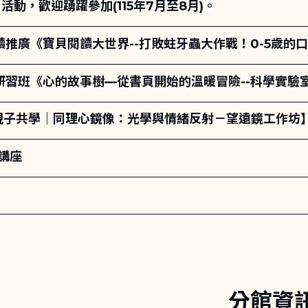
動，歡迎踴躍參加(115年7月至8月)。
讀推廣《寶貝閱讀大世界--打敗蛀牙蟲大作戰！0-5歲的
研習班《心的故事樹—從書頁開始的溫暖冒險--科學實驗
親子共學｜同理心鏡像：光學與情緒反射－望遠鏡工作坊】
講座
分館資