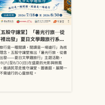
【五股守讓堂】「暑光行旅─從
【全市】《
書裡出發」夏日文學趣旅行系列
事劇首次演出
活動
大小朋友一
旅行是一種閱讀，閱讀是一場遠行」為核
現代家庭已不
理念，五股守讓堂推出「暑光行旅．從書
模式，更多時
出發——夏日文學趣旅行」主題活動，
劇中小智豬爸
/18(六)至8/30(日)在盛夏的光影與微風
動，顛覆「媽
，邀請民眾走進守讓堂、圖書館，展開一
象，藉由小智
不需遠行的心靈旅程。
生活情境，傳
念。