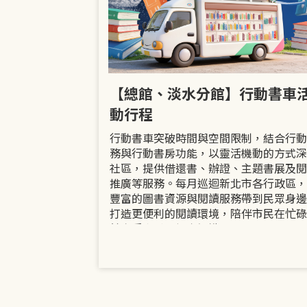
市立圖書館
【總館、淡水分館】行動書車
活動
動行程
共融「閱」平等
行動書車突破時間與空間限制，結合行動
過手作研習、互
務與行動書房功能，以靈活機動的方式深
賞或主題展示等
社區，提供借還書、辦證、主題書展及閱
議題的開放討論
推廣等服務。每月巡迴新北市各行政區，
日起至9月30日
豐富的圖書資源與閱讀服務帶到民眾身邊
打造更便利的閱讀環境，陪伴市民在忙碌
餘享受書香、探索知識。