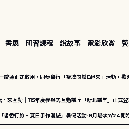
座
書展
研習課程
說故事
電影欣賞
藝
日一證通正式啟用，同步舉行「雙城閱讀E起來」活動，歡迎踴
、來互動｜115年度參與式互動講座「新北講堂」正式登
「書香行旅・夏日手作漫遊」暑假活動-8月場次7/24開