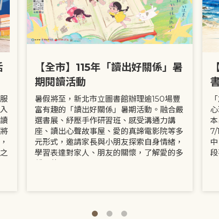
活
【全市】115年「讀出好關係」暑
期閱讀活動
服
暑假將至，新北市立圖書館辦理逾150場豐
「
入
富有趣的「讀出好關係」暑期活動。融合嚴
心
讀
選書展、紓壓手作研習班、感受溝通力講
本
將
座、讀出心聲故事屋、愛的真諦電影院等多
7
，
元形式，邀請家長與小朋友探索自身情緒，
中
之
學習表達對家人、朋友的關懷，了解愛的多
段
種面貌。